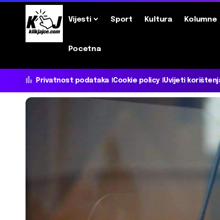
Vijesti
Sport
Kultura
Kolumne
Pocetna
Privatnost podataka
Cookie policy
Uvijeti korištenj