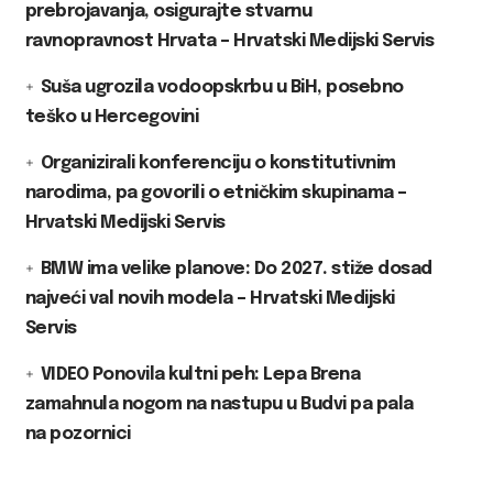
prebrojavanja, osigurajte stvarnu
ravnopravnost Hrvata – Hrvatski Medijski Servis
Suša ugrozila vodoopskrbu u BiH, posebno
teško u Hercegovini
Organizirali konferenciju o konstitutivnim
narodima, pa govorili o etničkim skupinama –
Hrvatski Medijski Servis
BMW ima velike planove: Do 2027. stiže dosad
najveći val novih modela – Hrvatski Medijski
Servis
VIDEO Ponovila kultni peh: Lepa Brena
zamahnula nogom na nastupu u Budvi pa pala
na pozornici