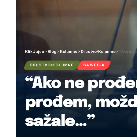
Klik Jajce
>
Blog
>
Kolumne
>
Drustvo/Kolumne
>
“Ako ne p
DRUSTVO/KOLUMNE
SA WEB-A
“Ako ne prođe
prođem, možda 
sažale…”