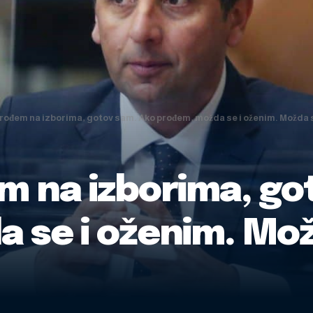
rođem na izborima, gotov sam. Ako prođem, možda se i oženim. Možda s
m na izborima, go
se i oženim. Možd