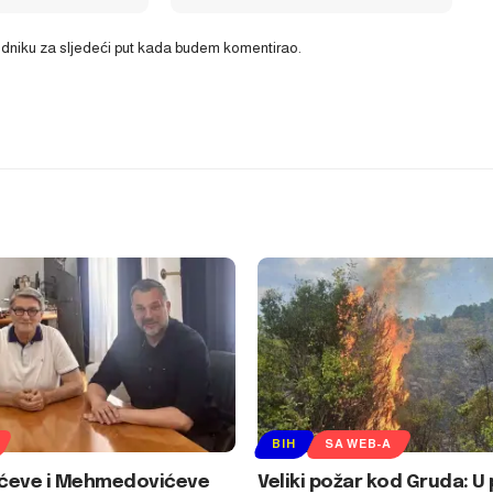
ledniku za sljedeći put kada budem komentirao.
BIH
SA WEB-A
ćeve i Mehmedovićeve
Veliki požar kod Gruda: 