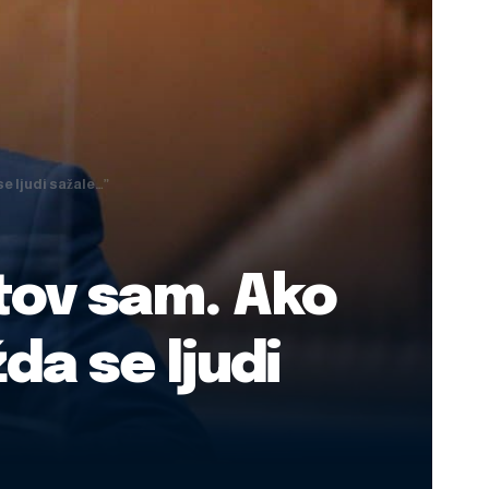
e ljudi sažale…”
tov sam. Ako
a se ljudi