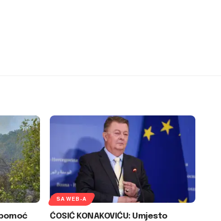
SA WEB-A
U pomoć
ĆOSIĆ KONAKOVIĆU: Umjesto