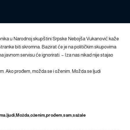
stupnika u Narodnoj skupštini Srpske Nebojša Vukanović kaže
ranke biti skromna. Bazirat će je na političkim skupovima
javnom servisu će ignorirati. – Iza nas nikad nije stajao
m. Ako prođem, možda se i oženim. Možda se ljudi
ima
ljudi
Možda
oženim
prođem
sam
sažale