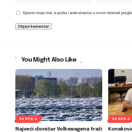
Spremi moje ime, e-poštu i web-stranicu u ovom internet preg
You Might Also Like
SA WEB-A
SA WEB-A
Najveći dioničar Volkswagena traži
Konakovi