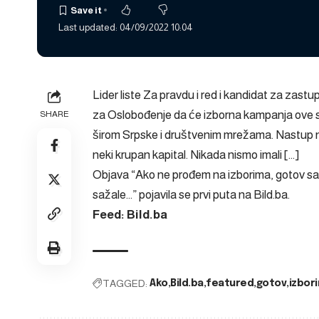
Last updated: 04/09/2022 10:04
Lider liste Za pravdu i red i kandidat za za
za Oslobođenje da će izborna kampanja ove st
SHARE
širom Srpske i društvenim mrežama. Nastup na 
neki krupan kapital. Nikada nismo imali […]
Objava
“Ako ne prođem na izborima, gotov sa
sažale…”
pojavila se prvi puta na
Bild.ba
.
Feed: Bild.ba
TAGGED:
Ako
Bild.ba
featured
gotov
izbor