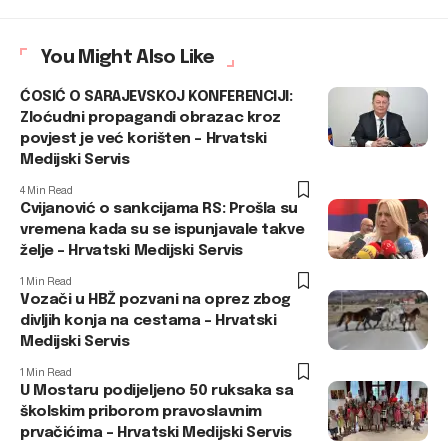
You Might Also Like
ĆOSIĆ O SARAJEVSKOJ KONFERENCIJI:
Zloćudni propagandi obrazac kroz
povjest je već korišten – Hrvatski
Medijski Servis
4 Min Read
Cvijanović o sankcijama RS: Prošla su
vremena kada su se ispunjavale takve
želje – Hrvatski Medijski Servis
1 Min Read
Vozači u HBŽ pozvani na oprez zbog
divljih konja na cestama – Hrvatski
Medijski Servis
1 Min Read
U Mostaru podijeljeno 50 ruksaka sa
školskim priborom pravoslavnim
prvačićima – Hrvatski Medijski Servis