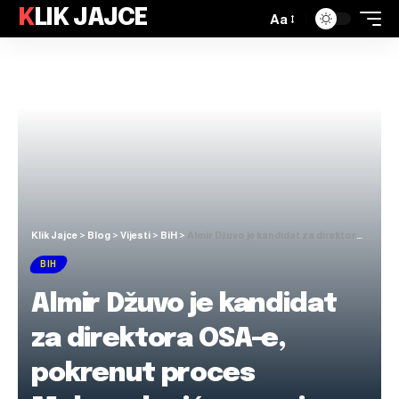
KLIK JAJCE
Aa
Klik Jajce
>
Blog
>
Vijesti
>
BiH
>
Almir Džuvo je kandidat za direktora OSA-e, pokrenut proces Mehmedagićeve smjene
BIH
Almir Džuvo je kandidat
za direktora OSA-e,
pokrenut proces