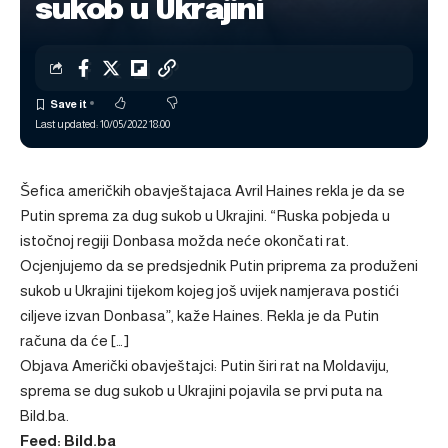
sukob u Ukrajini
Last updated: 10/05/2022 18:00
Šefica američkih obavještajaca Avril Haines rekla je da se
Putin sprema za dug sukob u Ukrajini. “Ruska pobjeda u
istočnoj regiji Donbasa možda neće okončati rat.
Ocjenjujemo da se predsjednik Putin priprema za produženi
sukob u Ukrajini tijekom kojeg još uvijek namjerava postići
ciljeve izvan Donbasa”, kaže Haines. Rekla je da Putin
računa da će […]
Objava
Američki obavještajci: Putin širi rat na Moldaviju,
sprema se dug sukob u Ukrajini
pojavila se prvi puta na
Bild.ba
.
Feed: Bild.ba