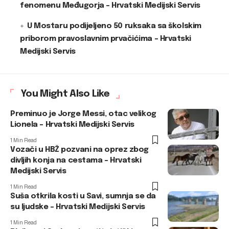
fenomenu Međugorja – Hrvatski Medijski Servis
U Mostaru podijeljeno 50 ruksaka sa školskim
priborom pravoslavnim prvačićima – Hrvatski
Medijski Servis
You Might Also Like
Preminuo je Jorge Messi, otac velikog
Lionela – Hrvatski Medijski Servis
1 Min Read
Vozači u HBŽ pozvani na oprez zbog
divljih konja na cestama – Hrvatski
Medijski Servis
1 Min Read
Suša otkrila kosti u Savi, sumnja se da
su ljudske – Hrvatski Medijski Servis
1 Min Read