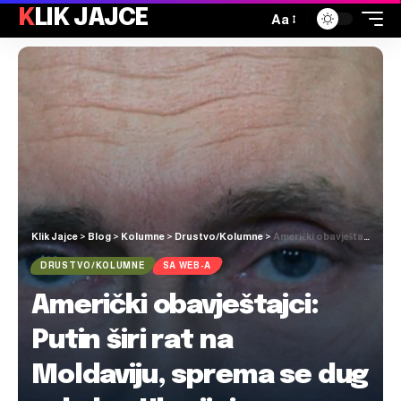
KLIK JAJCE
Aa
Klik Jajce
>
Blog
>
Kolumne
>
Drustvo/Kolumne
>
Američki obavještajci: Putin širi rat na Moldaviju, sprema se dug sukob u Ukrajini
DRUSTVO/KOLUMNE
SA WEB-A
Američki obavještajci:
Putin širi rat na
Moldaviju, sprema se dug