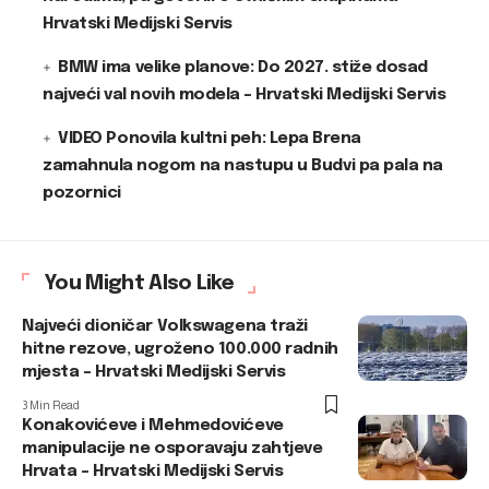
Hrvatski Medijski Servis
BMW ima velike planove: Do 2027. stiže dosad
najveći val novih modela – Hrvatski Medijski Servis
VIDEO Ponovila kultni peh: Lepa Brena
zamahnula nogom na nastupu u Budvi pa pala na
pozornici
You Might Also Like
Najveći dioničar Volkswagena traži
hitne rezove, ugroženo 100.000 radnih
mjesta – Hrvatski Medijski Servis
3 Min Read
Konakovićeve i Mehmedovićeve
manipulacije ne osporavaju zahtjeve
Hrvata – Hrvatski Medijski Servis