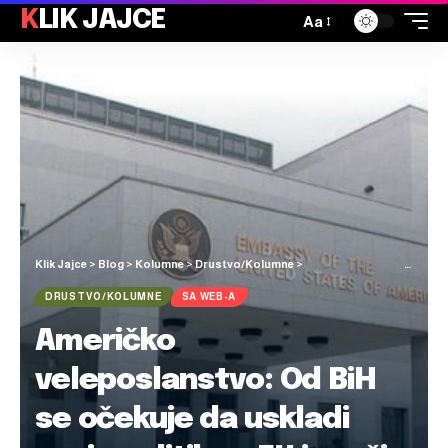
KLIK JAJCE
Aa
Klik Jajce
>
Blog
>
Kolumne
>
Drustvo/Kolumne
>
Američko veleposlanstvo: Od BiH se očekuje da uskladi svoju politiku s EU i pruži podršku iranskom narodu
DRUSTVO/KOLUMNE
SA WEB-A
Američko
veleposlanstvo: Od BiH
se očekuje da uskladi