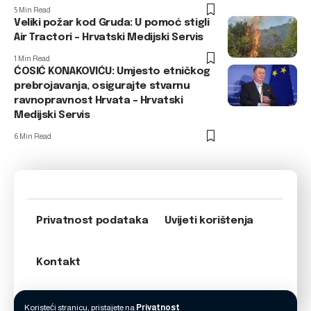
5 Min Read
Veliki požar kod Gruda: U pomoć stigli
Air Tractori – Hrvatski Medijski Servis
1 Min Read
ĆOSIĆ KONAKOVIĆU: Umjesto etničkog
prebrojavanja, osigurajte stvarnu
ravnopravnost Hrvata – Hrvatski
Medijski Servis
6 Min Read
Privatnost podataka
Uvijeti korištenja
Kontakt
Koristeći stranicu, pristajete na
Privatnost