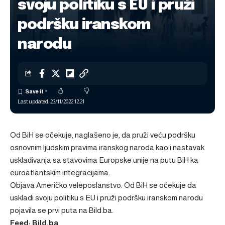
svoju politiku s EU i pruži
podršku iranskom
narodu
Last updated: 23/11/2022 12:21
Od BiH se očekuje, naglašeno je, da pruži veću podršku
osnovnim ljudskim pravima iranskog naroda kao i nastavak
usklađivanja sa stavovima Europske unije na putu BiH ka
euroatlantskim integracijama.
Objava
Američko veleposlanstvo: Od BiH se očekuje da
uskladi svoju politiku s EU i pruži podršku iranskom narodu
pojavila se prvi puta na
Bild.ba
.
Feed: Bild.ba