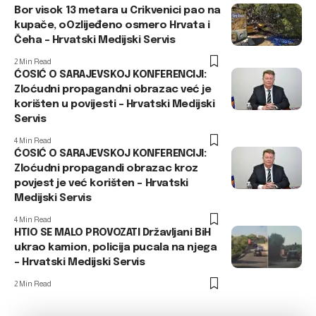
Bor visok 13 metara u Crikvenici pao na
kupače, oOzlijeđeno osmero Hrvata i
Čeha – Hrvatski Medijski Servis
2 Min Read
ĆOSIĆ O SARAJEVSKOJ KONFERENCIJI:
Zloćudni propagandni obrazac već je
korišten u povijesti – Hrvatski Medijski
Servis
4 Min Read
ĆOSIĆ O SARAJEVSKOJ KONFERENCIJI:
Zloćudni propagandi obrazac kroz
povjest je već korišten – Hrvatski
Medijski Servis
4 Min Read
HTIO SE MALO PROVOZATI Državljani BiH
ukrao kamion, policija pucala na njega
– Hrvatski Medijski Servis
2 Min Read