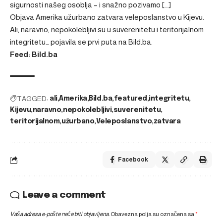
sigurnosti našeg osoblja – i snažno pozivamo […]
Objava
Amerika užurbano zatvara veleposlanstvo u Kijevu.
Ali, naravno, nepokolebljivi su u suverenitetu i teritorijalnom
integritetu…
pojavila se prvi puta na
Bild.ba
.
Feed: Bild.ba
TAGGED:
ali
Amerika
Bild.ba
featured
integritetu
Kijevu
naravno
nepokolebljivi
suverenitetu
teritorijalnom
užurbano
Veleposlanstvo
zatvara
Facebook
Leave a comment
Vaša adresa e-pošte neće biti objavljena.
Obavezna polja su označena sa
*