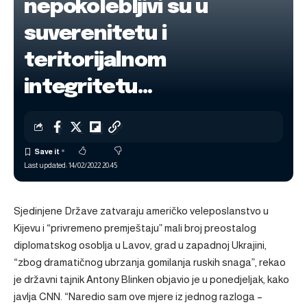
nepokolebljivi su u
suverenitetu i
teritorijalnom
integritetu…
Last updated: 14/02/2022 20:45
Sjedinjene Države zatvaraju američko veleposlanstvo u
Kijevu i “privremeno premještaju” mali broj preostalog
diplomatskog osoblja u Lavov, grad u zapadnoj Ukrajini,
“zbog dramatičnog ubrzanja gomilanja ruskih snaga”, rekao
je državni tajnik Antony Blinken objavio je u ponedjeljak, kako
javlja CNN. “Naredio sam ove mjere iz jednog razloga –