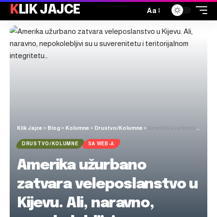
KLIK JAJCE
Aa
Klik Jajce
>
Blog
>
Kolumne
>
Drustvo/Kolumne
>
Amerika užurbano zatvara veleposlanstvo u Kijevu. Ali, naravno, nepokolebljivi su u suverenitetu i teritorijalnom integritetu…
DRUSTVO/KOLUMNE
SA WEB-A
Amerika užurbano
zatvara veleposlanstvo u
Kijevu. Ali, naravno,