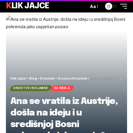
KLIK JAJCE
Aa
Klik Jajce
>
Blog
>
Kolumne
>
Drustvo/Kolumne
>
Ana se vratila iz Austrije, došla na ideju i u središnjoj Bosni pokrenula jako uspješan posao
DRUSTVO/KOLUMNE
SA WEB-A
Ana se vratila iz Austrije,
došla na ideju i u
središnjoj Bosni