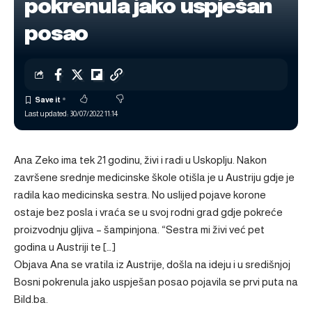
pokrenula jako uspješan
posao
Last updated: 30/07/2022 11:14
Ana Zeko ima tek 21 godinu, živi i radi u Uskoplju. Nakon
završene srednje medicinske škole otišla je u Austriju gdje je
radila kao medicinska sestra. No uslijed pojave korone
ostaje bez posla i vraća se u svoj rodni grad gdje pokreće
proizvodnju gljiva – šampinjona. “Sestra mi živi već pet
godina u Austriji te […]
Objava
Ana se vratila iz Austrije, došla na ideju i u središnjoj
Bosni pokrenula jako uspješan posao
pojavila se prvi puta na
Bild.ba
.