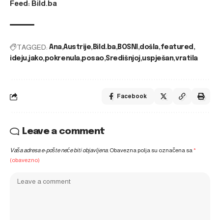
Feed: Bild.ba
TAGGED:
Ana
Austrije
Bild.ba
BOSNI
došla
featured
ideju
jako
pokrenula
posao
Središnjoj
uspješan
vratila
Facebook
Leave a comment
Vaša adresa e-pošte neće biti objavljena.
Obavezna polja su označena sa
*
(obavezno)