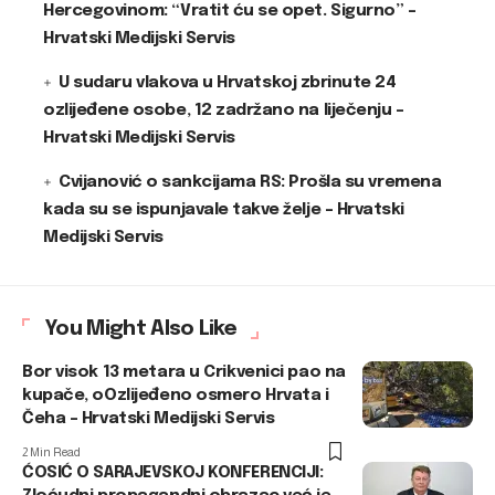
Hercegovinom: “Vratit ću se opet. Sigurno” –
Hrvatski Medijski Servis
U sudaru vlakova u Hrvatskoj zbrinute 24
ozlijeđene osobe, 12 zadržano na liječenju –
Hrvatski Medijski Servis
Cvijanović o sankcijama RS: Prošla su vremena
kada su se ispunjavale takve želje – Hrvatski
Medijski Servis
You Might Also Like
Bor visok 13 metara u Crikvenici pao na
kupače, oOzlijeđeno osmero Hrvata i
Čeha – Hrvatski Medijski Servis
2 Min Read
ĆOSIĆ O SARAJEVSKOJ KONFERENCIJI: