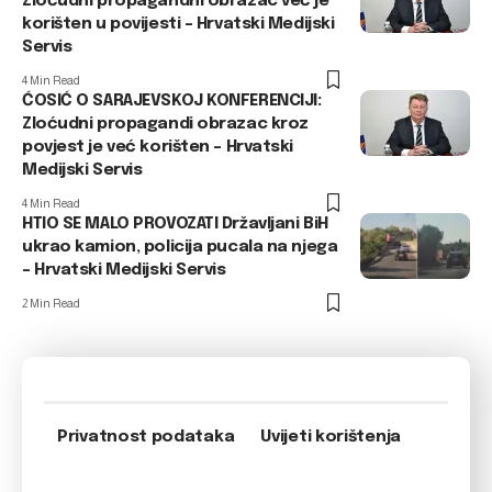
Zloćudni propagandni obrazac već je
korišten u povijesti – Hrvatski Medijski
Servis
4 Min Read
ĆOSIĆ O SARAJEVSKOJ KONFERENCIJI:
Zloćudni propagandi obrazac kroz
povjest je već korišten – Hrvatski
Medijski Servis
4 Min Read
HTIO SE MALO PROVOZATI Državljani BiH
ukrao kamion, policija pucala na njega
– Hrvatski Medijski Servis
2 Min Read
Privatnost podataka
Uvijeti korištenja