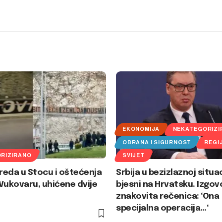
EKONOMIJA
NEKATEGORIZI
OBRANA I SIGURNOST
REGI
RIZIRANO
SVIJET
eda u Stocu i oštećenja
Srbija u bezizlaznoj situac
Vukovaru, uhićene dvije
bjesni na Hrvatsku. Izgov
znakovita rečenica: ‘Ona
specijalna operacija…‘