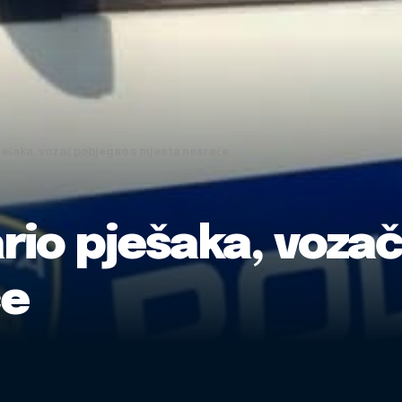
ješaka, vozač pobjegao s mjesta nesreće
rio pješaka, voza
će