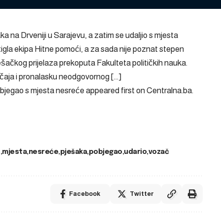
ka na Drveniji u Sarajevu, a zatim se udaljio s mjesta
igla ekipa Hitne pomoći, a za sada nije poznat stepen
šačkog prijelaza prekoputa Fakulteta političkih nauka.
slučaja i pronalasku neodgovornog […]
objegao s mjesta nesreće
appeared first on
Centralna.ba
.
d
mjesta
nesreće
pješaka
pobjegao
udario
vozač
Facebook
Twitter