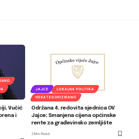
RANO
JA
JAJCE
LOKALNA POLITIKA
NEKATEGORIZIRANO
iji, Vučić
Održana 4. redovita sjednica OV
orena i
Jajce; Smanjena cijena općinske
rente za građevinsko zemljište
2 Min Read