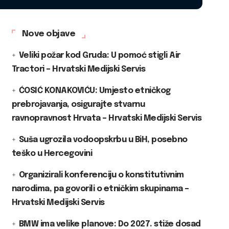
Nove objave
Veliki požar kod Gruda: U pomoć stigli Air
Tractori – Hrvatski Medijski Servis
ĆOSIĆ KONAKOVIĆU: Umjesto etničkog
prebrojavanja, osigurajte stvarnu
ravnopravnost Hrvata – Hrvatski Medijski Servis
Suša ugrozila vodoopskrbu u BiH, posebno
teško u Hercegovini
Organizirali konferenciju o konstitutivnim
narodima, pa govorili o etničkim skupinama –
Hrvatski Medijski Servis
BMW ima velike planove: Do 2027. stiže dosad