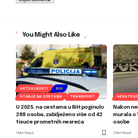
You Might Also Like
AKTUALNOSTI
BIH
STANJE NA CESTAMA
TRANSPORT
NEKATEGO
U 2025. na cestama u BiH poginulo
Nakon ner
288 osoba, zabilježeno više od 42
murala o 
tisuće prometnih nesreća
osobe
1 Min Read
2 Min Read