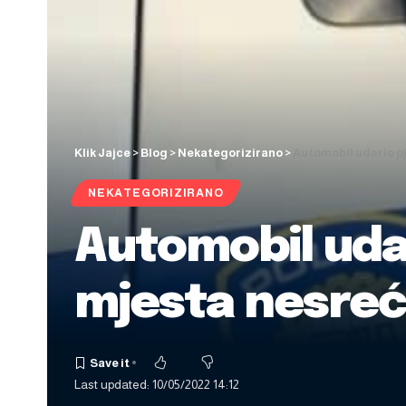
Klik Jajce
>
Blog
>
Nekategorizirano
>
Automobil udario p
NEKATEGORIZIRANO
Automobil uda
mjesta nesre
Last updated: 10/05/2022 14:12