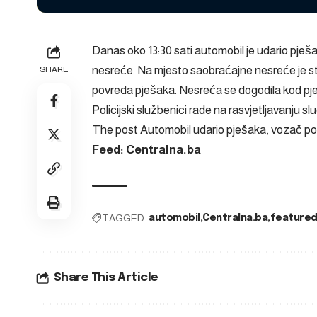
Danas oko 13:30 sati automobil je udario pješa
nesreće. Na mjesto saobraćajne nesreće je st
SHARE
povreda pješaka. Nesreća se dogodila kod pje
Policijski službenici rade na rasvjetljavanju 
The post
Automobil udario pješaka, vozač p
Feed: Centralna.ba
TAGGED:
automobil
Centralna.ba
feature
Share This Article