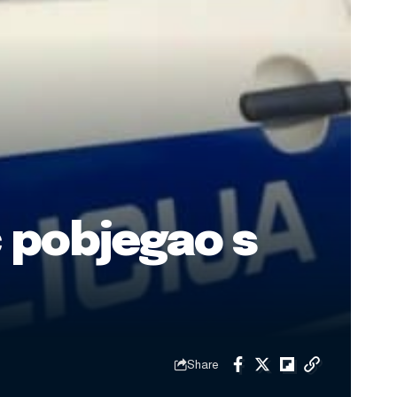
č pobjegao s
Share