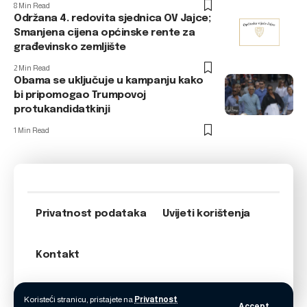
8 Min Read
Održana 4. redovita sjednica OV Jajce;
Smanjena cijena općinske rente za
građevinsko zemljište
2 Min Read
Obama se uključuje u kampanju kako
bi pripomogao Trumpovoj
protukandidatkinji
1 Min Read
Privatnost podataka
Uvijeti korištenja
Kontakt
Koristeći stranicu, pristajete na
Privatnost
Accept