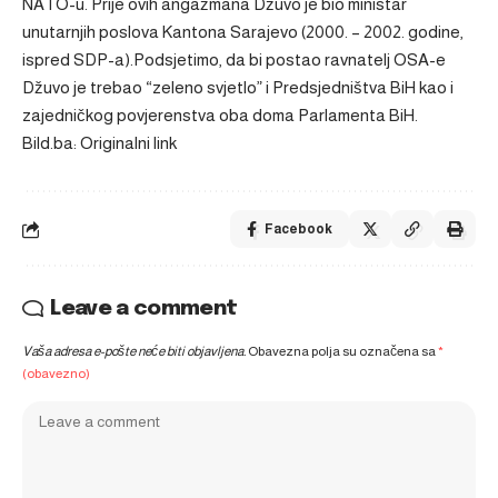
NATO-u. Prije ovih angažmana Džuvo je bio ministar
unutarnjih poslova Kantona Sarajevo (2000. – 2002. godine,
ispred SDP-a).Podsjetimo, da bi postao ravnatelj OSA-e
Džuvo je trebao “zeleno svjetlo” i Predsjedništva BiH kao i
zajedničkog povjerenstva oba doma Parlamenta BiH.
Bild.ba: Originalni link
Facebook
Leave a comment
Vaša adresa e-pošte neće biti objavljena.
Obavezna polja su označena sa
*
(obavezno)