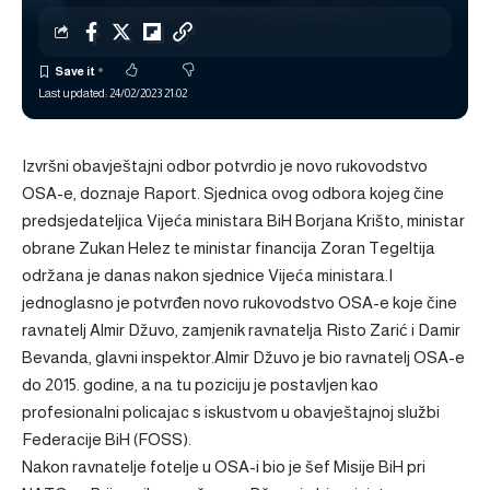
Last updated: 24/02/2023 21:02
Izvršni obavještajni odbor potvrdio je novo rukovodstvo
OSA-e, doznaje Raport. Sjednica ovog odbora kojeg čine
predsjedateljica Vijeća ministara BiH Borjana Krišto, ministar
obrane Zukan Helez te ministar financija Zoran Tegeltija
održana je danas nakon sjednice Vijeća ministara.I
jednoglasno je potvrđen novo rukovodstvo OSA-e koje čine
ravnatelj Almir Džuvo, zamjenik ravnatelja Risto Zarić i Damir
Bevanda, glavni inspektor.Almir Džuvo je bio ravnatelj OSA-e
do 2015. godine, a na tu poziciju je postavljen kao
profesionalni policajac s iskustvom u obavještajnoj službi
Federacije BiH (FOSS).
Nakon ravnatelje fotelje u OSA-i bio je šef Misije BiH pri