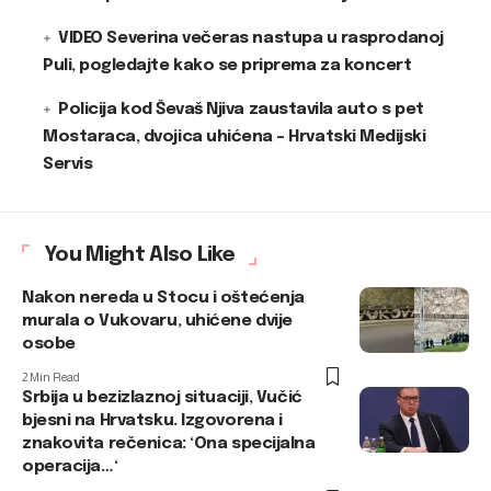
VIDEO Severina večeras nastupa u rasprodanoj
Puli, pogledajte kako se priprema za koncert
Policija kod Ševaš Njiva zaustavila auto s pet
Mostaraca, dvojica uhićena – Hrvatski Medijski
Servis
You Might Also Like
Nakon nereda u Stocu i oštećenja
murala o Vukovaru, uhićene dvije
osobe
2 Min Read
Srbija u bezizlaznoj situaciji, Vučić
bjesni na Hrvatsku. Izgovorena i
znakovita rečenica: ‘Ona specijalna
operacija…‘