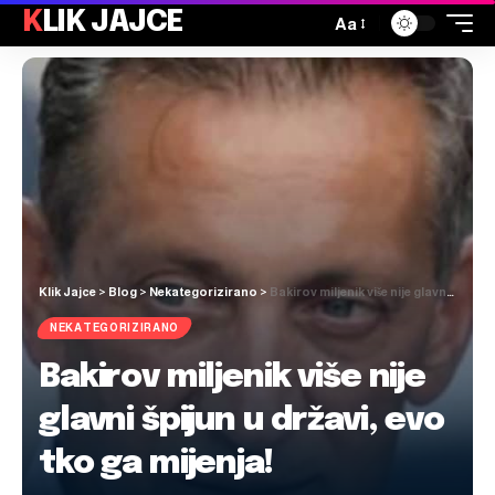
KLIK JAJCE
Aa
Klik Jajce
>
Blog
>
Nekategorizirano
>
Bakirov miljenik više nije glavni špijun u državi, evo tko ga mijenja!
NEKATEGORIZIRANO
Bakirov miljenik više nije
glavni špijun u državi, evo
tko ga mijenja!