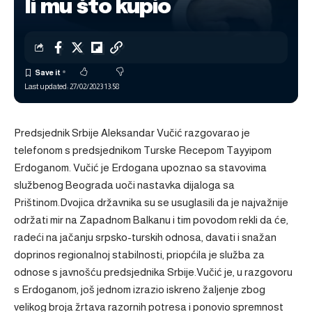
li mu što kupio
Last updated: 27/02/2023 13:58
Predsjednik Srbije Aleksandar Vučić razgovarao je
telefonom s predsjednikom Turske Recepom Tayyipom
Erdoganom. Vučić je Erdogana upoznao sa stavovima
službenog Beograda uoči nastavka dijaloga sa
Prištinom.Dvojica državnika su se usuglasili da je najvažnije
održati mir na Zapadnom Balkanu i tim povodom rekli da će,
radeći na jačanju srpsko-turskih odnosa, davati i snažan
doprinos regionalnoj stabilnosti, priopćila je služba za
odnose s javnošću predsjednika Srbije.Vučić je, u razgovoru
s Erdoganom, još jednom izrazio iskreno žaljenje zbog
velikog broja žrtava razornih potresa i ponovio spremnost