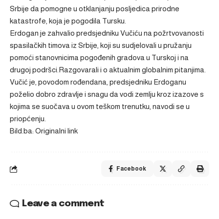
Srbije da pomogne u otklanjanju posljedica prirodne
katastrofe, koja je pogodila Tursku.
Erdogan je zahvalio predsjedniku Vučiću na požrtvovanosti
spasilačkih timova iz Srbije, koji su sudjelovali u pružanju
pomoći stanovnicima pogođenih gradova u Turskoj i na
drugoj podršci.Razgovarali i o aktualnim globalnim pitanjima.
Vučić je, povodom rođendana, predsjedniku Erdoganu
poželio dobro zdravlje i snagu da vodi zemlju kroz izazove s
kojima se suočava u ovom teškom trenutku, navodi se u
priopćenju.
Bild.ba: Originalni link
Facebook
Leave a comment