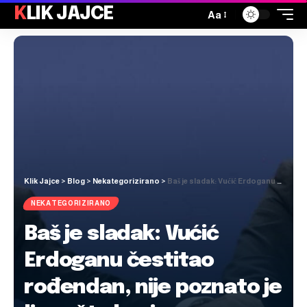
KLIK JAJCE
Aa
Klik Jajce
>
Blog
>
Nekategorizirano
>
Baš je sladak: Vućić Erdoganu čestitao rođendan, nije poznato je li mu što kupio
NEKATEGORIZIRANO
Baš je sladak: Vućić
Erdoganu čestitao
rođendan, nije poznato je