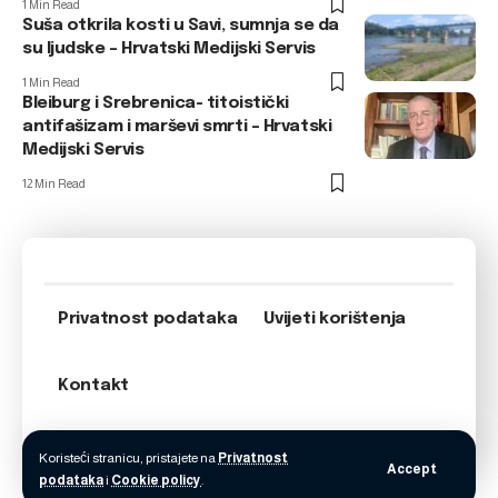
1 Min Read
Suša otkrila kosti u Savi, sumnja se da
su ljudske – Hrvatski Medijski Servis
1 Min Read
Bleiburg i Srebrenica- titoistički
antifašizam i marševi smrti – Hrvatski
Medijski Servis
12 Min Read
Privatnost podataka
Uvijeti korištenja
Kontakt
Koristeći stranicu, pristajete na
Privatnost
Accept
podataka
i
Cookie policy
.