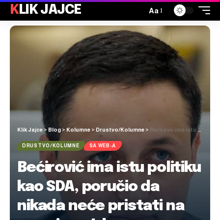
KLIK JAJCE
Aa
Klik Jajce
>
Blog
>
Kolumne
>
Drustvo/Kolumne
>
Bećirović ima istu politiku kao SDA, poručio da nikada neće pristati na promjene Izbornog zakona “po mjeri HDZ-a”
DRUSTVO/KOLUMNE
SA WEB-A
Bećirović ima istu politiku
kao SDA, poručio da
nikada neće pristati na