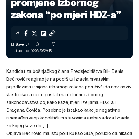
promjene Izbornog
zakona “po mjeri HDZ-a”
Last updated: 10/08/2022 9:45
Kandidat za bošnjačkog člana Predsjedništva BiH Denis
Bećirović reagirao je na podršku Izraela hrvatskim
prijedlozima izmjena izbornog zakona poručivši da novi saziv
vlasti nikada neće pristati na reformu izbornog
zakonodavstva po, kako kaže, mjeri i željama HDZ-a i
Dragana Čovića. Posebno je istakao kako je negativno
iznenađen vanjskopolitičkim stavovima ambasadora Izraela
za kojeg kaže da […]
Objava
Bećirović ima istu politiku kao SDA, poručio da nikada