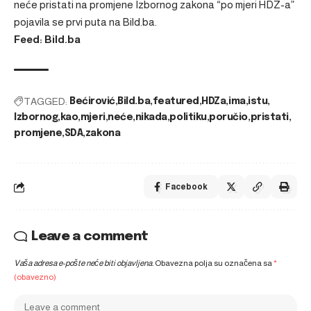
neće pristati na promjene Izbornog zakona “po mjeri HDZ-a”
pojavila se prvi puta na
Bild.ba
.
Feed: Bild.ba
TAGGED:
Bećirović
Bild.ba
featured
HDZa
ima
istu
Izbornog
kao
mjeri
neće
nikada
politiku
poručio
pristati
promjene
SDA
zakona
Facebook
Leave a comment
Vaša adresa e-pošte neće biti objavljena.
Obavezna polja su označena sa
*
(obavezno)