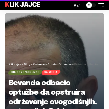
KLIK JAJCE
Aa
Klik Jajce
>
Blog
>
Kolumne
>
Drustvo/Kolumne
>
Bevanda odbacio optužbe da opstruira održavanje ovogodišnjih, potencijalnih izbora: Očigledno je da postoji orkestriran napad na mene iz SIP-a
DRUSTVO/KOLUMNE
SA WEB-A
Bevanda odbacio
optužbe da opstruira
održavanje ovogodišnjih,