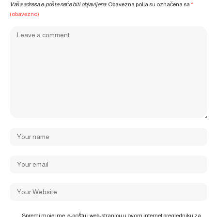
Vaša adresa e-pošte neće biti objavljena.
Obavezna polja su označena sa
*
(obavezno)
Spremi moje ime, e-poštu i web-stranicu u ovom internet pregledniku za