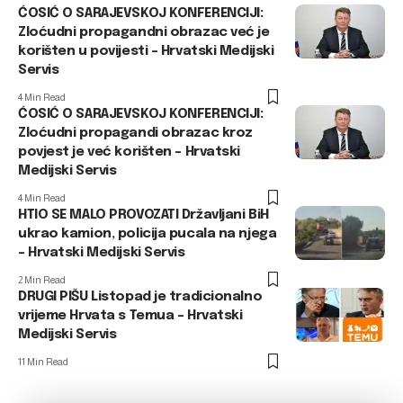
ĆOSIĆ O SARAJEVSKOJ KONFERENCIJI:
Zloćudni propagandni obrazac već je
korišten u povijesti – Hrvatski Medijski
Servis
4 Min Read
ĆOSIĆ O SARAJEVSKOJ KONFERENCIJI:
Zloćudni propagandi obrazac kroz
povjest je već korišten – Hrvatski
Medijski Servis
4 Min Read
HTIO SE MALO PROVOZATI Državljani BiH
ukrao kamion, policija pucala na njega
– Hrvatski Medijski Servis
2 Min Read
DRUGI PIŠU Listopad je tradicionalno
vrijeme Hrvata s Temua – Hrvatski
Medijski Servis
11 Min Read