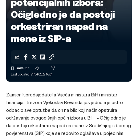
potencijalnih izbora:
Očigledno je da postoji
orkestriran napad na
mene iz SIP-a
Last updated: 21/04/2022 16:01
Zamjenik predsjedatelja Vijeća ministara BiH i ministar
financija i trezora Vjekoslav Bevanda još jednom je oštro
odbacio sve optužbe da on na bilo koji način opstruira
održavanje ovogodišnjih općih izbora u BiH. – Očigledno je
da postoji orkestriran napad na mene iz Središnjeg izbornog
povjerenstva (SIP) koje se redovito oglašava u pojedinim