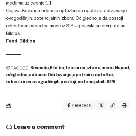
medijima uz tvrdnje […]
Objava
Bevanda odbacio optužbe da opstruira održavanje
ovogodišnjih, potencijalnih izbora: Očigledno je da postoji
orkestriran napad na mene iz SIP-a
pojavila se prvi puta na
Bild.ba
.
Feed: Bild.ba
TAGGED:
Bevanda
Bild.ba
featured
izbora
mene
Napad
očigledno
odbacio
Održavanje
opstruira
optužbe
orkestriran
ovogodišnjih
postoji
potencijalnih
SIPA
Facebook
Leave a comment