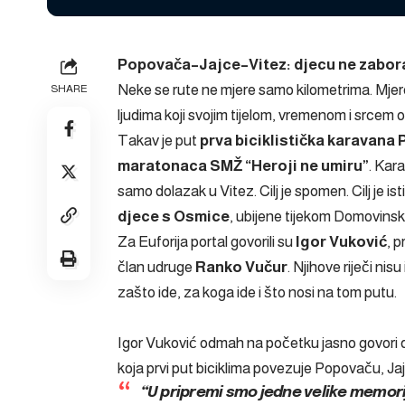
Popovača–Jajce–Vitez: djecu ne zabor
Neke se rute ne mjere samo kilometrima. Mjere
SHARE
ljudima koji svojim tijelom, vremenom i srcem o
Takav je put
prva biciklistička karavana 
maratonaca SMŽ “Heroji ne umiru”
. Kar
samo dolazak u Vitez. Cilj je spomen. Cilj je ist
djece s Osmice
, ubijene tijekom Domovinsk
Za Euforija portal govorili su
Igor Vuković
, 
član udruge
Ranko Vučur
. Njihove riječi nis
zašto ide, za koga ide i što nosi na tom putu.
Igor Vuković odmah na početku jasno govori da s
koja prvi put biciklima povezuje Popovaču, Jaj
“U pripremi smo jedne velike memorija