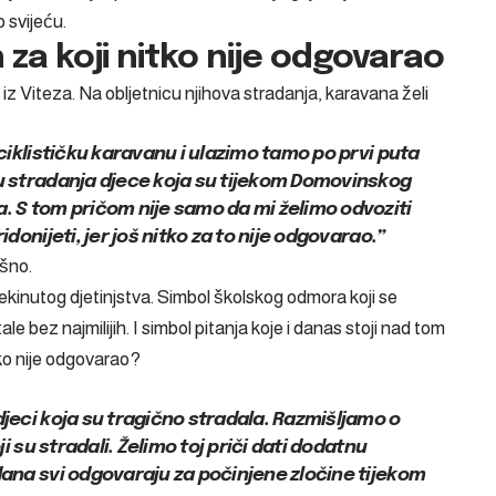
 svijeću.
n za koji nitko nije odgovarao
 iz Viteza. Na obljetnicu njihova stradanja, karavana želi
iciklističku karavanu i ulazimo tamo po prvi puta
cu stradanja djece koja su tijekom Domovinskog
. S tom pričom nije samo da mi želimo odvoziti
idonijeti, jer još nitko za to nije odgovarao.”
ušno.
kinutog djetinjstva. Simbol školskog odmora koji se
tale bez najmilijih. I simbol pitanja koje i danas stoji nad tom
ko nije odgovarao?
djeci koja su tragično stradala. Razmišljamo o
ji su stradali. Želimo toj priči dati dodatnu
dana svi odgovaraju za počinjene zločine tijekom