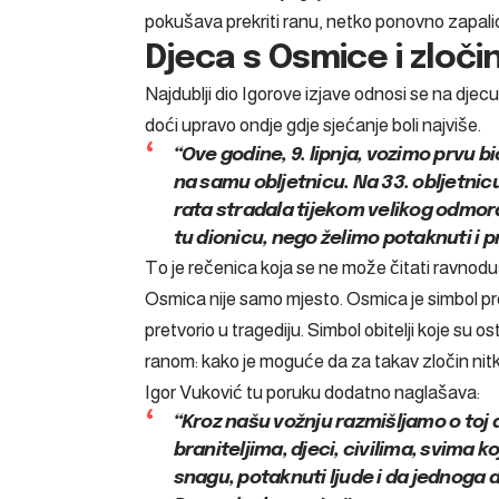
pokušava prekriti ranu, netko ponovno zapalio
Djeca s Osmice i zloči
Najdublji dio Igorove izjave odnosi se na djecu
doći upravo ondje gdje sjećanje boli najviše.
“Ove godine, 9. lipnja, vozimo prvu b
na samu obljetnicu. Na 33. obljetni
rata stradala tijekom velikog odmora
tu dionicu, nego želimo potaknuti i pr
To je rečenica koja se ne može čitati ravnod
Osmica nije samo mjesto. Osmica je simbol pre
pretvorio u tragediju. Simbol obitelji koje su os
ranom: kako je moguće da za takav zločin nit
Igor Vuković tu poruku dodatno naglašava:
“Kroz našu vožnju razmišljamo o toj 
braniteljima, djeci, civilima, svima ko
snagu, potaknuti ljude i da jednoga 