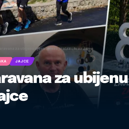
karavana za ubijenu djecu Viteza prolazi i kroz Jajce
SKA
JAJCE
karavana za ubijenu
Jajce