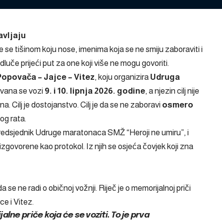
avljaju
 se tišinom koju nose, imenima koja se ne smiju zaboraviti i
dluče prijeći put za one koji više ne mogu govoriti.
Popovača – Jajce – Vitez
, koju organizira
Udruga
avana se vozi
9. i 10. lipnja 2026. godine
, a njezin cilj nije
ina. Cilj je dostojanstvo. Cilj je da se ne zaboravi
osmero
og rata.
predsjednik Udruge maratonaca SMŽ “Heroji ne umiru”, i
u izgovorene kao protokol. Iz njih se osjeća čovjek koji zna
e ne radi o običnoj vožnji. Riječ je o memorijalnoj priči
ce i Vitez.
lne priče koja će se voziti. To je prva