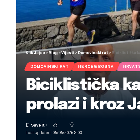
Klik Jajce
>
Blog
>
Vijesti
>
Domovinski rat
>
Biciklistička 
DOMOVINSKI RAT
HERCEG BOSNA
HRVAT
Biciklistička 
prolazi i kroz 
Last updated: 06/06/2026 8:00