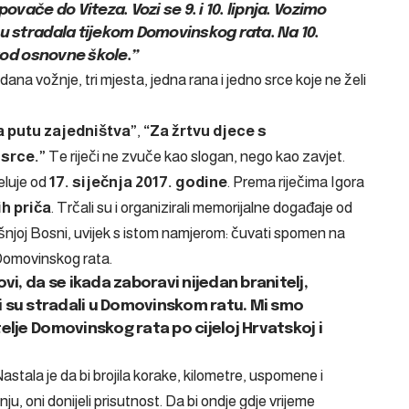
ovače do Viteza. Vozi se 9. i 10. lipnja. Vozimo
su stradala tijekom Domovinskog rata. Na 10.
 kod osnovne škole.”
 dana vožnje, tri mjesta, jedna rana i jedno srce koje ne želi
 putu zajedništva”
,
“Za žrtvu djece s
 srce.”
Te riječi ne zvuče kao slogan, nego kao zavjet.
eluje od
17. siječnja 2017. godine
. Prema riječima Igora
h priča
. Trčali su i organizirali memorijalne događaje od
šnjoj Bosni, uvijek s istom namjerom: čuvati spomen na
e Domovinskog rata.
vi, da se ikada zaboravi nijedan branitelj,
 koji su stradali u Domovinskom ratu. Mi smo
elje Domovinskog rata po cijeloj Hrvatskoj i
Nastala je da bi brojila korake, kilometre, uspomene i
ju, oni donijeli prisutnost. Da bi ondje gdje vrijeme