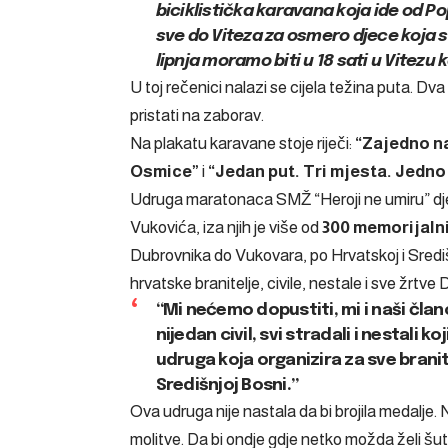
biciklistička karavana koja ide od Pop
sve do Viteza za osmero djece koja 
lipnja moramo biti u 18 sati u Vitezu
U toj rečenici nalazi se cijela težina puta. Dva
pristati na zaborav.
Na plakatu karavane stoje riječi:
“Zajedno na
Osmice”
i
“Jedan put. Tri mjesta. Jedno
Udruga maratonaca SMŽ “Heroji ne umiru” dj
Vukovića, iza njih je više od
300 memorijalni
Dubrovnika do Vukovara, po Hrvatskoj i Sredi
hrvatske branitelje, civile, nestale i sve žrtv
“Mi nećemo dopustiti, mi i naši člano
nijedan civil, svi stradali i nestali
udruga koja organizira za sve branit
Središnjoj Bosni.”
Ova udruga nije nastala da bi brojila medalje. 
molitve. Da bi ondje gdje netko možda želi šutn