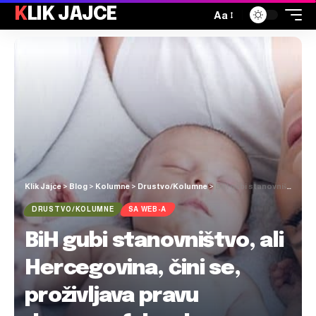
KLIK JAJCE
Aa
Klik Jajce
>
Blog
>
Kolumne
>
Drustvo/Kolumne
>
BiH gubi stanovništvo, ali Hercegovina, čini se, proživljava pravu demografsku obnovu: u 2022. godini u SKB Mostar rođeno rekordnih 1855 beba!
DRUSTVO/KOLUMNE
SA WEB-A
BiH gubi stanovništvo, ali
Hercegovina, čini se,
proživljava pravu