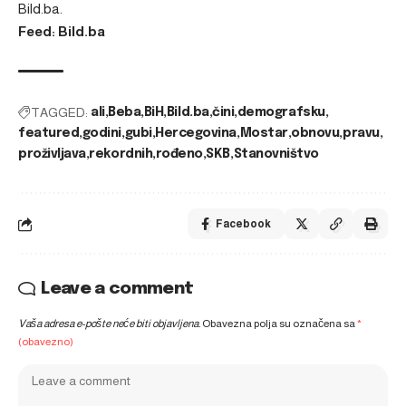
Bild.ba
.
Feed: Bild.ba
TAGGED:
ali
Beba
BiH
Bild.ba
čini
demografsku
featured
godini
gubi
Hercegovina
Mostar
obnovu
pravu
proživljava
rekordnih
rođeno
SKB
Stanovništvo
Facebook
Leave a comment
Vaša adresa e-pošte neće biti objavljena.
Obavezna polja su označena sa
*
(obavezno)