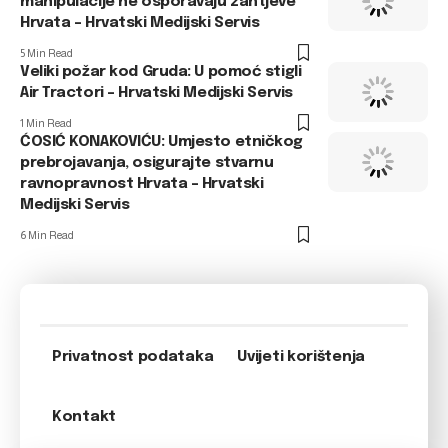
manipulacije ne osporavaju zahtjeve
Hrvata – Hrvatski Medijski Servis
5 Min Read
Veliki požar kod Gruda: U pomoć stigli
Air Tractori – Hrvatski Medijski Servis
1 Min Read
ĆOSIĆ KONAKOVIĆU: Umjesto etničkog
prebrojavanja, osigurajte stvarnu
ravnopravnost Hrvata – Hrvatski
Medijski Servis
6 Min Read
Privatnost podataka
Uvijeti korištenja
Kontakt