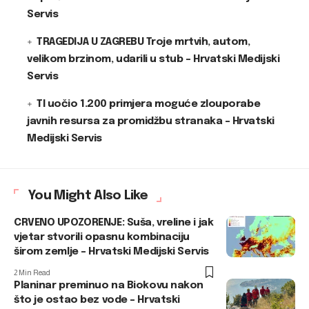
Servis
TRAGEDIJA U ZAGREBU Troje mrtvih, autom,
velikom brzinom, udarili u stub – Hrvatski Medijski
Servis
TI uočio 1.200 primjera moguće zlouporabe
javnih resursa za promidžbu stranaka – Hrvatski
Medijski Servis
You Might Also Like
CRVENO UPOZORENJE: Suša, vreline i jak
vjetar stvorili opasnu kombinaciju
širom zemlje – Hrvatski Medijski Servis
2 Min Read
Planinar preminuo na Biokovu nakon
što je ostao bez vode – Hrvatski