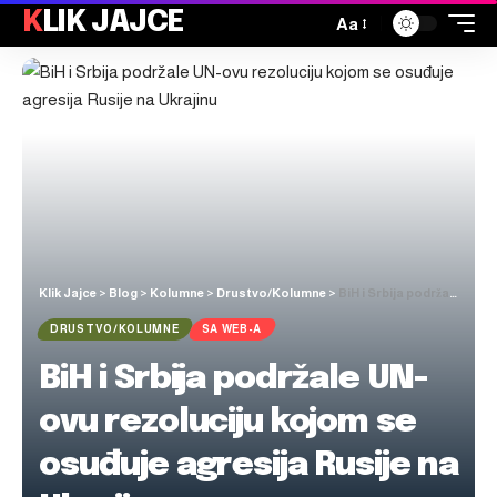
KLIK JAJCE
Aa
Klik Jajce
>
Blog
>
Kolumne
>
Drustvo/Kolumne
>
BiH i Srbija podržale UN-ovu rezoluciju kojom se osuđuje agresija Rusije na Ukrajinu
DRUSTVO/KOLUMNE
SA WEB-A
BiH i Srbija podržale UN-
ovu rezoluciju kojom se
osuđuje agresija Rusije na