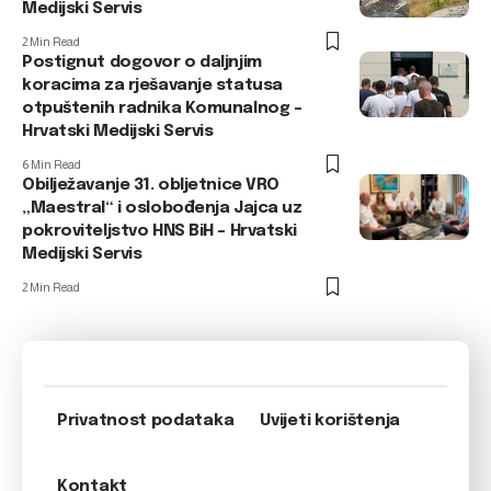
Medijski Servis
2 Min Read
Postignut dogovor o daljnjim
koracima za rješavanje statusa
otpuštenih radnika Komunalnog –
Hrvatski Medijski Servis
6 Min Read
Obilježavanje 31. obljetnice VRO
„Maestral“ i oslobođenja Jajca uz
pokroviteljstvo HNS BiH – Hrvatski
Medijski Servis
2 Min Read
Privatnost podataka
Uvijeti korištenja
Kontakt