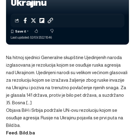
Ukrajinu
Last updated: 02/03/2022 18:46
Na hitnoj sjednici Generalne skupštine Ujedinjenih naroda
izglasovana je rezolucija kojom se osuđuje ruska agresija
nad Ukrajinom. Ujedinjeni narodi su velikom većinom glasovali
za rezoluciju kojom se izražava žaljenje zbog ruske invazije
na Ukrajinu i poziva na trenutno povlačenje njenih snaga. Za
je glasala 141 država, protiv je bilo pet država, a suzdržano
35. Bosna […]
Objava
BiH i Srbija podržale UN-ovu rezoluciju kojom se
osuđuje agresija Rusije na Ukrajinu
pojavila se prvi puta na
Bild.ba
.
Feed: Bild.ba