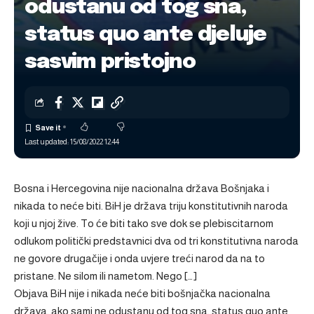
odustanu od tog sna,
status quo ante djeluje
sasvim pristojno
Last updated: 15/08/2022 12:44
Bosna i Hercegovina nije nacionalna država Bošnjaka i
nikada to neće biti. BiH je država triju konstitutivnih naroda
koji u njoj žive. To će biti tako sve dok se plebiscitarnom
odlukom politički predstavnici dva od tri konstitutivna naroda
ne govore drugačije i onda uvjere treći narod da na to
pristane. Ne silom ili nametom. Nego […]
Objava
BiH nije i nikada neće biti bošnjačka nacionalna
država, ako sami ne odustanu od tog sna, status quo ante