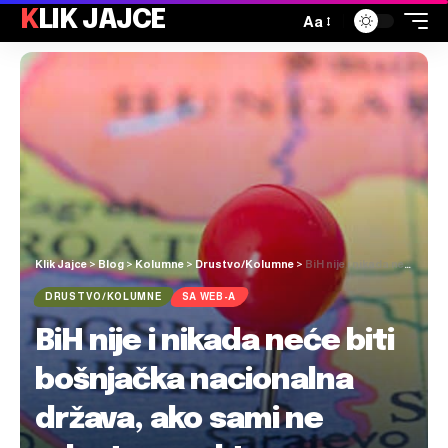
KLIK JAJCE
Aa
Klik Jajce
>
Blog
>
Kolumne
>
Drustvo/Kolumne
>
BiH nije i nikada neće biti bošnjačka nacionalna država, ako sami ne odustanu od tog sna, status quo ante djeluje sasvim pristojno
DRUSTVO/KOLUMNE
SA WEB-A
BiH nije i nikada neće biti
bošnjačka nacionalna
država, ako sami ne