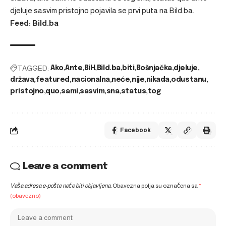
djeluje sasvim pristojno
pojavila se prvi puta na
Bild.ba
.
Feed: Bild.ba
TAGGED:
Ako
Ante
BiH
Bild.ba
biti
Bošnjačka
djeluje
država
featured
nacionalna
neće
nije
nikada
odustanu
pristojno
quo
sami
sasvim
sna
status
tog
Facebook
Leave a comment
Vaša adresa e-pošte neće biti objavljena.
Obavezna polja su označena sa
*
(obavezno)