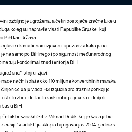
ni ozbiljno je ugrožena, a četiri postojeće zračne luke u
duga kojeg su napravile vlasti Republike Srpske i koji
ini BiH kao država.
se oglasio dramatičnom izjavom, upozorivši kako je na
ije ne samo po BiH nego i po sigurnost međunarodnog
etuju koridorima iznad teritorija BiH.
rožena”, stoji u izjavi.
nađe način isplate oko 110 milijuna konvertibilnih maraka
injenice da je vlada RS izgubila arbitražni spor koji je
 odštetu zbog de facto raskinutog ugovora o dodjeli
Vrbas u BiH.
čelnik bosanskih Srba Milorad Dodik, koji je kada je bio
cesiji. “Viadukt” je sklopio taj ugovor još 2004. godine s