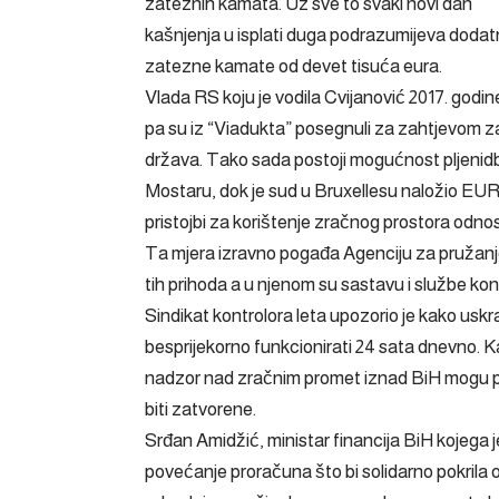
zateznih kamata. Uz sve to svaki novi dan
kašnjenja u isplati duga podrazumijeva doda
zatezne kamate od devet tisuća eura.
Vlada RS koju je vodila Cvijanović 2017. godine
pa su iz “Viadukta” posegnuli za zahtjevom za
država. Tako sada postoji mogućnost pljenidb
Mostaru, dok je sud u Bruxellesu naložio 
pristojbi za korištenje zračnog prostora odno
Ta mjera izravno pogađa Agenciju za pružanje
tih prihoda a u njenom su sastavu i službe kont
Sindikat kontrolora leta upozorio je kako uskr
besprijekorno funkcionirati 24 sata dnevn
nadzor nad zračnim promet iznad BiH mogu pre
biti zatvorene.
Srđan Amidžić, ministar financija BiH kojega je
povećanje proračuna što bi solidarno pokrila 