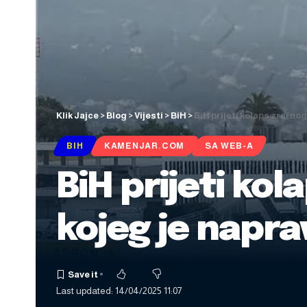
Klik Jajce
>
Blog
>
Vijesti
>
BiH
>
BiH prijeti kolaps zračno
BIH
KAMENJAR.COM
SA WEB-A
BiH prijeti ko
kojeg je napra
Last updated: 14/04/2025 11:07