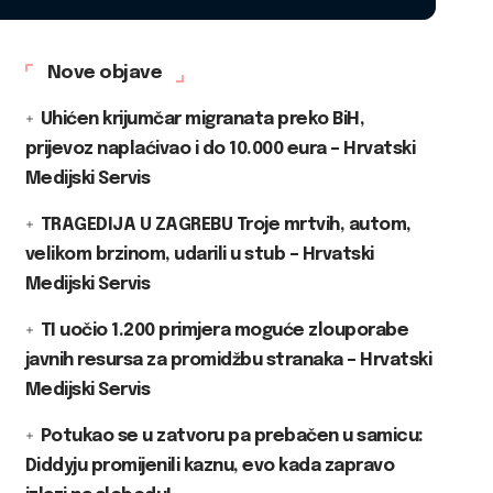
Nove objave
Uhićen krijumčar migranata preko BiH,
prijevoz naplaćivao i do 10.000 eura – Hrvatski
Medijski Servis
TRAGEDIJA U ZAGREBU Troje mrtvih, autom,
velikom brzinom, udarili u stub – Hrvatski
Medijski Servis
TI uočio 1.200 primjera moguće zlouporabe
javnih resursa za promidžbu stranaka – Hrvatski
Medijski Servis
Potukao se u zatvoru pa prebačen u samicu:
Diddyju promijenili kaznu, evo kada zapravo