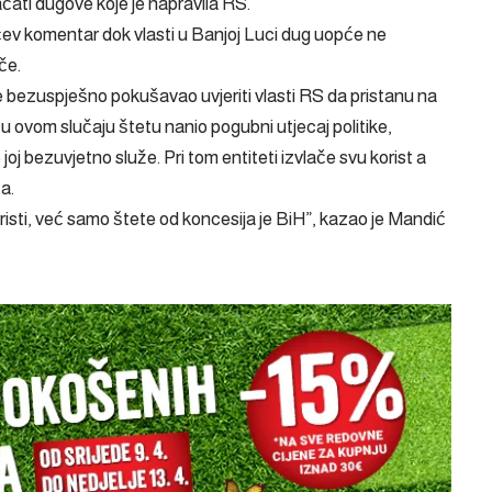
ati dugove koje je napravila RS.
ćev komentar dok vlasti u Banjoj Luci dug uopće ne
če.
je bezuspješno pokušavao uvjeriti vlasti RS da pristanu na
u ovom slučaju štetu nanio pogubni utjecaj politike,
j bezuvjetno služe. Pri tom entiteti izvlače svu korist a
a.
risti, već samo štete od koncesija je BiH”, kazao je Mandić