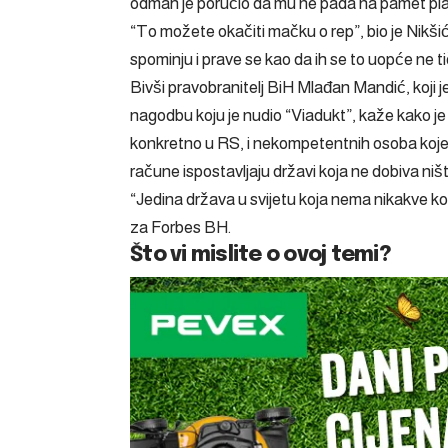
odmah je poručio da mu ne pada na pamet plać
“To možete okačiti mačku o rep”, bio je Nikši
spominju i prave se kao da ih se to uopće ne ti
Bivši pravobranitelj BiH Mlađan Mandić, koji 
nagodbu koju je nudio “Viadukt”, kaže kako je 
konkretno u RS, i nekompetentnih osoba koje jo
račune ispostavljaju državi koja ne dobiva ništ
“Jedina država u svijetu koja nema nikakve ko
za Forbes BH.
Što vi mislite o ovoj temi?