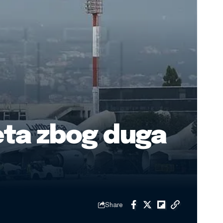
eta zbog duga
Share