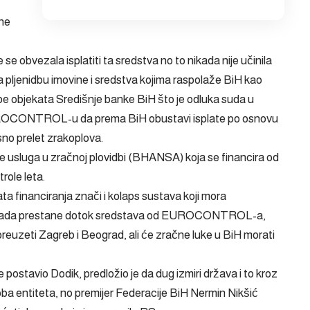
tne
 se obvezala isplatiti ta sredstva no to nikada nije učinila
 pljenidbu imovine i sredstva kojima raspolaže BiH kao
e objekata Središnje banke BiH što je odluka suda u
EUROCONTROL-u da prema BiH obustavi isplate po osnovu
sno prelet zrakoplova.
 usluga u zračnoj plovidbi (BHANSA) koja se financira od
role leta.
ata financiranja znači i kolaps sustava koji mora
o. Kada prestane dotok sredstava od EUROCONTROL-a,
uzeti Zagreb i Beograd, ali će zračne luke u BiH morati
 postavio Dodik, predložio je da dug izmiri država i to kroz
oba entiteta, no premijer Federacije BiH Nermin Nikšić