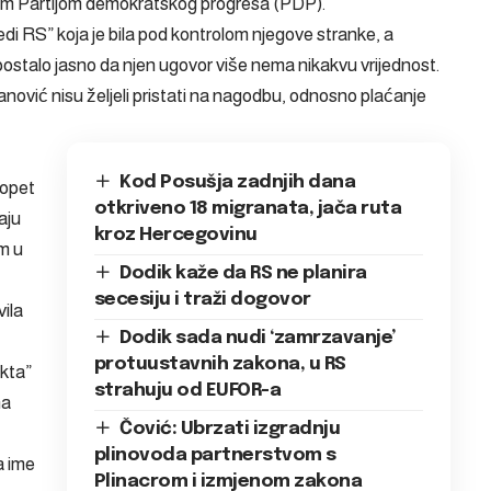
m Partijom demokratskog progresa (PDP).
redi RS” koja je bila pod kontrolom njegove stranke, a
postalo jasno da njen ugovor više nema nikakvu vrijednost.
janović nisu željeli pristati na nagodbu, odnosno plaćanje
Kod Posušja zadnjih dana
 opet
otkriveno 18 migranata, jača ruta
aju
kroz Hercegovinu
om u
Dodik kaže da RS ne planira
secesiju i traži dogovor
ila
Dodik sada nudi ‘zamrzavanje’
protuustavnih zakona, u RS
ukta”
strahuju od EUFOR-a
na
Čović: Ubrzati izgradnju
plinovoda partnerstvom s
a ime
Plinacrom i izmjenom zakona