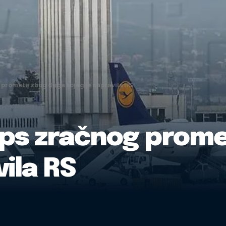
g prometa zbog duga kojeg je napravila RS
laps zračnog prom
vila RS