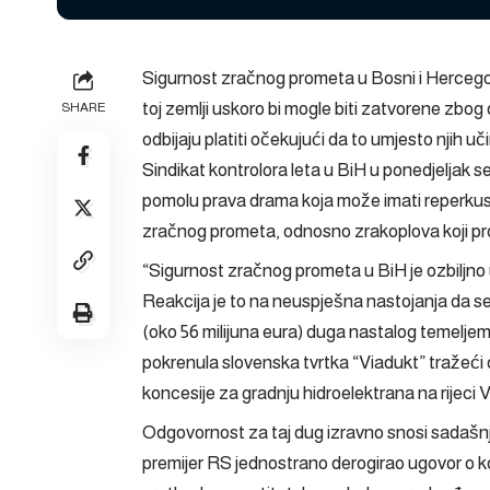
Sigurnost zračnog prometa u Bosni i Hercegovi
toj zemlji uskoro bi mogle biti zatvorene zbog 
SHARE
odbijaju platiti očekujući da to umjesto njih uč
Sindikat kontrolora leta u BiH u ponedjeljak 
pomolu prava drama koja može imati reperkus
zračnog prometa, odnosno zrakoplova koji prom
“Sigurnost zračnog prometa u BiH je ozbiljno ug
Reakcija je to na neuspješna nastojanja da se 
(oko 56 milijuna eura) duga nastalog temeljem č
pokrenula slovenska tvrtka “Viadukt” tražeći
koncesije za gradnju hidroelektrana na rijeci 
Odgovornost za taj dug izravno snosi sadašnji 
premijer RS jednostrano derogirao ugovor o kon