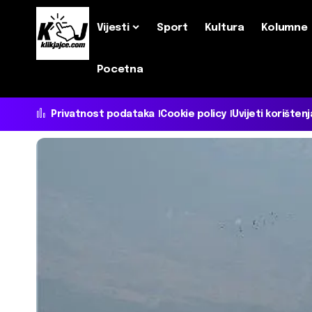
Vijesti
Sport
Kultura
Kolumne
Pocetna
Privatnost podataka
Cookie policy
Uvijeti korištenj