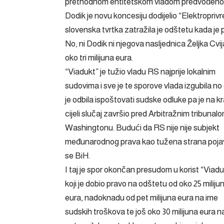
prethodnom entitetskom vladom predvođeno
Dodik je novu koncesiju dodijelio “Elektropriv
slovenska tvrtka
zatražila je odštetu
kada je 
No, ni Dodik ni njegova nasljednica Željka Cvi
oko tri milijuna eura.
“Viadukt” je tužio vladu RS najprije lokalnim
sudovima i sve je te sporove vlada izgubila no
je odbila ispoštovati sudske odluke pa je na kr
cijeli slučaj završio pred Arbitražnim tribunal
Washingtonu. Budući da RS nije nije subjekt
međunarodnog prava kao tužena strana pojav
se BiH.
I taj je spor okončan presudom u korist “Viad
koji je dobio pravo na odštetu od oko 25 miliju
eura, nadoknadu od pet milijuna eura na ime
sudskih troškova te još oko 30 milijuna eura n