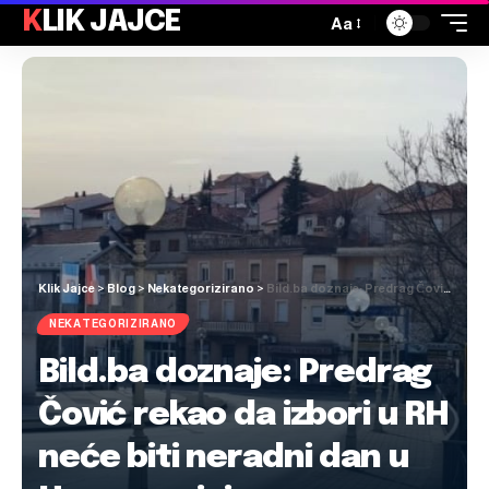
KLIK JAJCE
Aa
Klik Jajce
>
Blog
>
Nekategorizirano
>
Bild.ba doznaje: Predrag Čović rekao da izbori u RH neće biti neradni dan u Hercegovini
NEKATEGORIZIRANO
Bild.ba doznaje: Predrag
Čović rekao da izbori u RH
neće biti neradni dan u