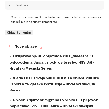
Spremi moje ime, e-poštu i web-stranicu u ovom internet pregledniku za
sljedeći put kada budem komentirao.
Nove objave
Obilježavanje 31. obljetnice VRO „Maestral“ i
oslobođenja Jajca uz pokroviteljstvo HNS BiH –
Hrvatski Medijski Servis
Vlada FBiH izdvaja 530.000 KM za oblast kulture
i sporta te vjerske institucije – Hrvatski Medijski
Servis
Uhićen krijumčar migranata preko BiH, prijevoz
naplaćivao i do 10.000 eura – Hrvatski Medijski