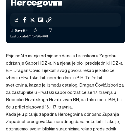
Hercegovini
Last updated: 11/04/2024 0:01
Prije nešto manje od mjesec dana u Lisinskom u Zagrebu
održan je Sabor HDZ-a. Na njemu je bio i predsjednik HDZ-a
BiH Dragan Čović.Tijekom svog govora rekao je kako će
izbori u Hrvatskoj biti neradni dan i u BiH. To će biti
svetkovina, kazao je, između ostalog, Dragan Čović.Izbori za
za zastupnike u Hrvatski sabor održat će se 17. travnja u
Republici Hrvatskoj, a Hrvati izvan RH, pa tako i oni u BiH, bit
će u prilici glasovati 16. i 17. travnja.
Kada je u pitanju zapadna Hercegovina odnosno Županija
Zapadnohercegovačka, neradnog dana neće biti. Tako je,
doznajemo, svojim bliskim suradnicima rekao predsjednik