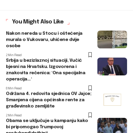
You Might Also Like
Nakon nereda u Stocu i oštećenja
murala o Vukovaru, uhićene dvije
osobe
2 Min Read
Srbija u bezizlaznoj situaciji, Vučić
bjesni na Hrvatsku. Izgovorena i
znakovita rečenica: ‘Ona specijalna
operacija…‘
8 Min Read
Održana 4. redovita sjednica OV Jajce;
Smanjena cijena općinske rente za
građevinsko zemljište
2 Min Read
Obama se uključuje u kampanju kako
bi pripomogao Trumpovoj