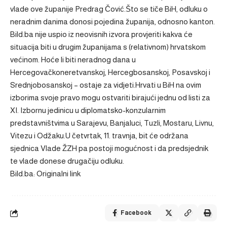
vlade ove županije Predrag Čović.Što se tiče BiH, odluku o
neradnim danima donosi pojedina županija, odnosno kanton.
Bild.ba nije uspio iz neovisnih izvora provjeriti kakva će
situacija biti u drugim županijama s (relativnom) hrvatskom
većinom. Hoće li biti neradnog dana u
Hercegovačkoneretvanskoj, Hercegbosanskoj, Posavskoj i
Srednjobosanskoj – ostaje za vidjeti.Hrvati u BiH na ovim
izborima svoje pravo mogu ostvariti birajući jednu od listi za
XI. Izbornu jedinicu u diplomatsko-konzularnim
predstavništvima u Sarajevu, Banjaluci, Tuzli, Mostaru, Livnu,
Vitezu i Odžaku.U četvrtak, 11. travnja, bit će održana
sjednica Vlade ŽZH pa postoji mogućnost i da predsjednik
te vlade donese drugačiju odluku.
Bild.ba: Originalni link
Facebook