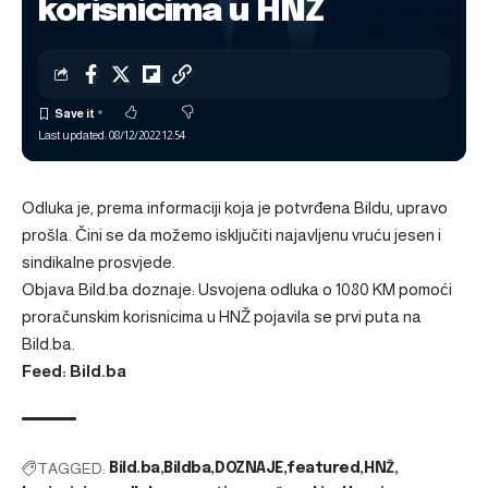
korisnicima u HNŽ
Last updated: 08/12/2022 12:54
Odluka je, prema informaciji koja je potvrđena Bildu, upravo
prošla. Čini se da možemo isključiti najavljenu vruću jesen i
sindikalne prosvjede.
Objava
Bild.ba doznaje: Usvojena odluka o 1080 KM pomoći
proračunskim korisnicima u HNŽ
pojavila se prvi puta na
Bild.ba
.
Feed: Bild.ba
TAGGED:
Bild.ba
Bildba
DOZNAJE
featured
HNŽ