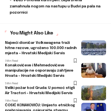
VIDEO Ponovila kultni peh: Lepa Brena
zamahnula nogom na nastupu u Budvi pa pala na
pozornici
You Might Also Like
Najveći dioničar Volkswagena traži
hitne rezove, ugroženo 100.000 radnih
mjesta – Hrvatski Medijski Servis
3 Min Read
Konakovićeve i Mehmedovićeve
manipulacije ne osporavaju zahtjeve
Hrvata – Hrvatski Medijski Servis
5 Min Read
Veliki požar kod Gruda: U pomoć stigli
Air Tractori – Hrvatski Medijski Servis
1 Min Read
ĆOSIĆ KONAKOVIĆU: Umjesto etničkog
prebrojavanja, osigurajte stvarnu