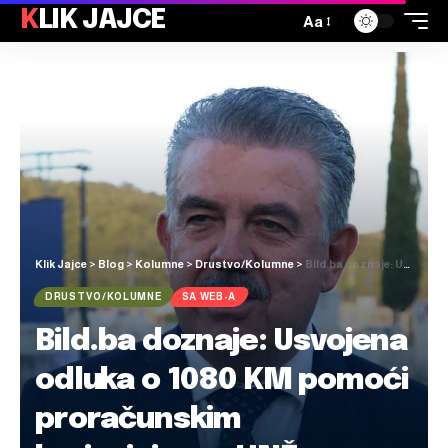
KLIK JAJCE
Aa
Klik Jajce
>
Blog
>
Kolumne
>
Drustvo/Kolumne
>
Bild.ba doznaje: Usvojena odluka o 1080 KM pomoći proračunskim korisnicima u HNŽ
DRUSTVO/KOLUMNE
SA WEB-A
Bild.ba doznaje: Usvojena
odluka o 1080 KM pomoći
proračunskim