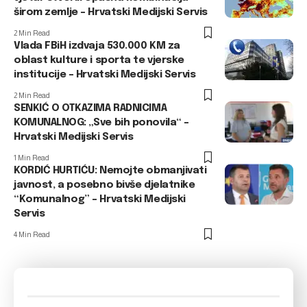
širom zemlje – Hrvatski Medijski Servis
2 Min Read
Vlada FBiH izdvaja 530.000 KM za
oblast kulture i sporta te vjerske
institucije – Hrvatski Medijski Servis
2 Min Read
SENKIĆ O OTKAZIMA RADNICIMA
KOMUNALNOG: „Sve bih ponovila“ –
Hrvatski Medijski Servis
1 Min Read
KORDIĆ HURTIĆU: Nemojte obmanjivati
javnost, a posebno bivše djelatnike
“Komunalnog” – Hrvatski Medijski
Servis
4 Min Read