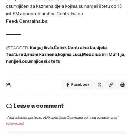
osumnjičeni za kaznena djela kojima su nanijeli štetu od 1,5
mil. KM
appeared first on
Centralna.ba
.
Feed: Centralna.ba
TAGGED:
Banjoj
Bivši
Čelnik
Centralna.ba
djela
featured
imam
kaznena
kojima
Luci
Medžlisa
mil
Muftija
nanijeli
osumnjičeni
štetu
Facebook
Leave a comment
Vaša adresa e-pošte neće biti objavljena.
Obavezna polja su označena sa
*
(obavezno)