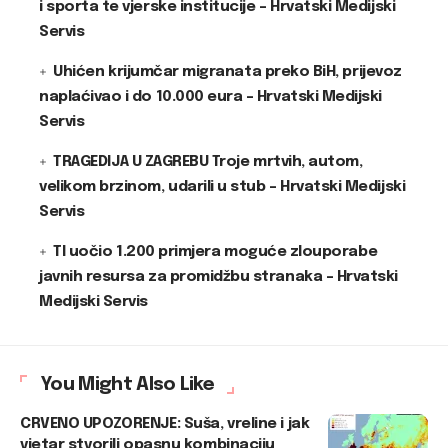
i sporta te vjerske institucije – Hrvatski Medijski
Servis
Uhićen krijumčar migranata preko BiH, prijevoz
naplaćivao i do 10.000 eura – Hrvatski Medijski
Servis
TRAGEDIJA U ZAGREBU Troje mrtvih, autom,
velikom brzinom, udarili u stub – Hrvatski Medijski
Servis
TI uočio 1.200 primjera moguće zlouporabe
javnih resursa za promidžbu stranaka – Hrvatski
Medijski Servis
You Might Also Like
CRVENO UPOZORENJE: Suša, vreline i jak
vjetar stvorili opasnu kombinaciju