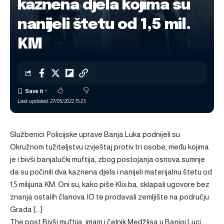
kaznena djela kojima su
nanijeli štetu od 1,5 mil.
KM
Last updated: 27/05/2022 15:23
Službenici Policijske uprave Banja Luka podnijeli su
Okružnom tužiteljstvu izvještaj protiv tri osobe, među kojima
je i bivši banjalučki muftija, zbog postojanja osnova sumnje
da su počinili dva kaznena djela i nanijeli materijalnu štetu od
1,5 milijuna KM. Oni su, kako piše Klix.ba, sklapali ugovore bez
znanja ostalih članova IO te prodavali zemljište na području
Grada […]
The post
Bivši muftija, imam i čelnik Medžlisa u Banjoj Luci