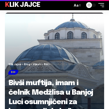
KLIK JAJCE
Aa
Klik Jajce
>
Blog
>
Vijesti
>
BiH
>
Bivši muftija, imam i čelnik Medžlisa u Banjoj Luci osumnjičeni za kaznena djela kojima su nanijeli štetu od 1,5 mil. KM
BIH
Bivši muftija, imam i
čelnik Medžlisa u Banjoj
Luci osumnjičeni za