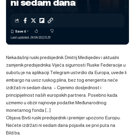
ni sedam dana
Last updated: 24/04/2022 8:29
Nekadašnji ruski predsjednik Dmitrij Medvjedev i aktualni
zamjenik predsjednika Vijeća sigurnosti Ruske Federacije u
subotu je na aplikaciji Telegram ustvrdio da Europa, uvede li
embargo na uvoz ruskog plina, bez tog energenta neće
izdržati ni sedam dana. – Cijenimo dosljednost i
principijelnost naših europskih partnera. Posebno kada
uzmemo u obzir najnovije podatke Međunarodnog
monetarnog fonda […]
Objava
Bivši ruski predsjednik i premijer upozorio Europu:
Nećete izdržati ni sedam dana
pojavila se prvi puta na
Bild.ba
.