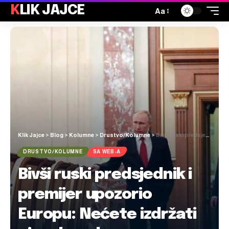
KLIK JAJCE
Aa
Klik Jajce
>
Blog
>
Kolumne
>
Drustvo/Kolumne
>
Bivši ruski predsjednik i premijer upozorio Europu: Nećete izdržati ni sedam dana
DRUSTVO/KOLUMNE
SA WEB-A
Bivši ruski predsjednik i
premijer upozorio
Europu: Nećete izdržati