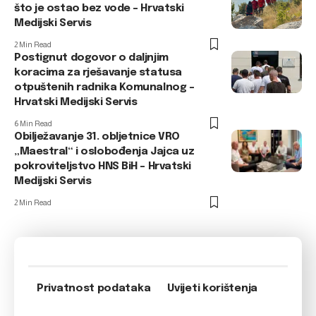
što je ostao bez vode – Hrvatski
Medijski Servis
2 Min Read
Postignut dogovor o daljnjim
koracima za rješavanje statusa
otpuštenih radnika Komunalnog –
Hrvatski Medijski Servis
6 Min Read
Obilježavanje 31. obljetnice VRO
„Maestral“ i oslobođenja Jajca uz
pokroviteljstvo HNS BiH – Hrvatski
Medijski Servis
2 Min Read
Privatnost podataka
Uvijeti korištenja