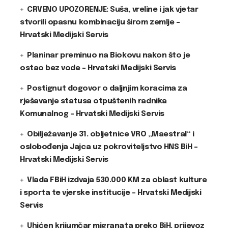
CRVENO UPOZORENJE: Suša, vreline i jak vjetar
stvorili opasnu kombinaciju širom zemlje –
Hrvatski Medijski Servis
Planinar preminuo na Biokovu nakon što je
ostao bez vode – Hrvatski Medijski Servis
Postignut dogovor o daljnjim koracima za
rješavanje statusa otpuštenih radnika
Komunalnog – Hrvatski Medijski Servis
Obilježavanje 31. obljetnice VRO „Maestral“ i
oslobođenja Jajca uz pokroviteljstvo HNS BiH –
Hrvatski Medijski Servis
Vlada FBiH izdvaja 530.000 KM za oblast kulture
i sporta te vjerske institucije – Hrvatski Medijski
Servis
Uhićen krijumčar migranata preko BiH, prijevoz