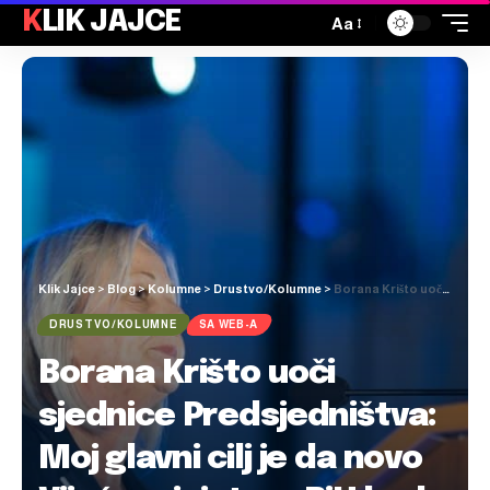
KLIK JAJCE
Aa
Klik Jajce
>
Blog
>
Kolumne
>
Drustvo/Kolumne
>
Borana Krišto uoči sjednice Predsjedništva: Moj glavni cilj je da novo Vijeće ministara BiH bude pokretač brojnih procesa u kontekstu ubrzanja euroatlantskog puta
DRUSTVO/KOLUMNE
SA WEB-A
Borana Krišto uoči
sjednice Predsjedništva:
Moj glavni cilj je da novo