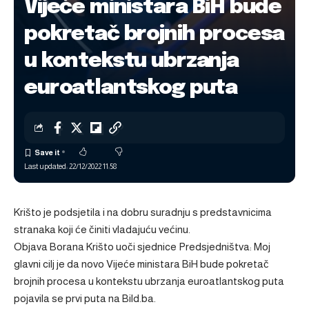
Vijeće ministara BiH bude
pokretač brojnih procesa
u kontekstu ubrzanja
euroatlantskog puta
Last updated: 22/12/2022 11:58
Krišto je podsjetila i na dobru suradnju s predstavnicima
stranaka koji će činiti vladajuću većinu.
Objava
Borana Krišto uoči sjednice Predsjedništva: Moj
glavni cilj je da novo Vijeće ministara BiH bude pokretač
brojnih procesa u kontekstu ubrzanja euroatlantskog puta
pojavila se prvi puta na
Bild.ba
.