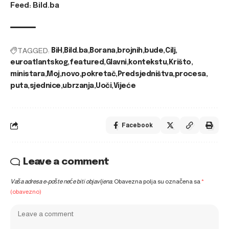
Feed: Bild.ba
TAGGED:
BiH
Bild.ba
Borana
brojnih
bude
Cilj
euroatlantskog
featured
Glavni
kontekstu
Krišto
ministara
Moj
novo
pokretač
Predsjedništva
procesa
puta
sjednice
ubrzanja
Uoči
Vijeće
Facebook
Leave a comment
Vaša adresa e-pošte neće biti objavljena.
Obavezna polja su označena sa
*
(obavezno)