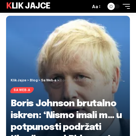
KLIK JAJCE
Aa
Klik Jajce
>
Blog
>
Sa Web-a
>
Boris Johnson brutalno iskren: ‘Nismo imali m… u potpunosti podržati Ukrajinu pod Bidenom’
SA WEB-A
Boris Johnson brutalno
iskren: ‘Nismo imali m… u
potpunosti podržati