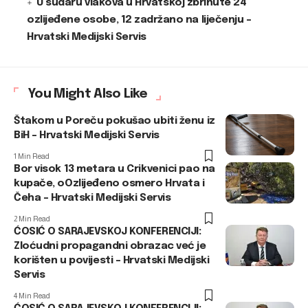
U sudaru vlakova u Hrvatskoj zbrinute 24
ozlijeđene osobe, 12 zadržano na liječenju –
Hrvatski Medijski Servis
You Might Also Like
Štakom u Poreču pokušao ubiti ženu iz
BiH – Hrvatski Medijski Servis
1 Min Read
Bor visok 13 metara u Crikvenici pao na
kupače, oOzlijeđeno osmero Hrvata i
Čeha – Hrvatski Medijski Servis
2 Min Read
ĆOSIĆ O SARAJEVSKOJ KONFERENCIJI:
Zloćudni propagandni obrazac već je
korišten u povijesti – Hrvatski Medijski
Servis
4 Min Read