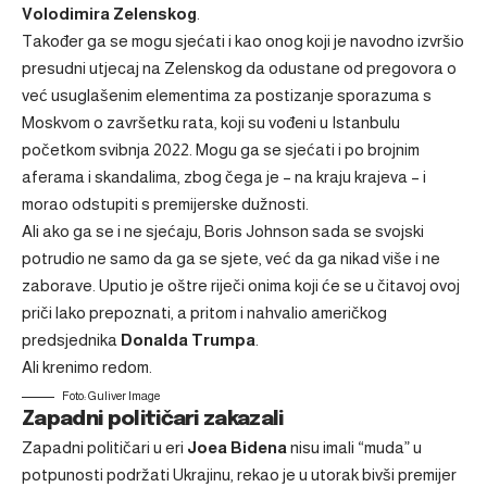
Volodimira Zelenskog
.
Također ga se mogu sjećati i kao onog koji je navodno izvršio
presudni utjecaj na Zelenskog da odustane od pregovora o
već usuglašenim elementima za postizanje sporazuma s
Moskvom o završetku rata, koji su vođeni u Istanbulu
početkom svibnja 2022. Mogu ga se sjećati i po brojnim
aferama i
skandalima
, zbog čega je – na kraju krajeva – i
morao odstupiti s premijerske dužnosti.
Ali ako ga se i ne sjećaju, Boris Johnson sada se svojski
potrudio ne samo da ga se sjete, već da ga nikad više i ne
zaborave. Uputio je oštre riječi onima koji će se u čitavoj ovoj
priči lako prepoznati, a pritom i nahvalio američkog
predsjednika
Donalda Trumpa
.
Ali krenimo redom.
Foto: Guliver Image
Zapadni političari zakazali
Zapadni političari u eri
Joea Bidena
nisu imali “muda” u
potpunosti podržati Ukrajinu, rekao je u utorak bivši premijer