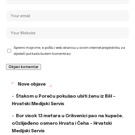
Spremi moje ime, e-poštu i web-stranicu u ovom internet pregledniku za
sljedeći put kada budem komentirao.
Nove objave
Štakom u Poreču pokušao ubiti ženu iz BiH –
Hrvatski Medijski Servis
Bor visok 13 metara u Crikvenici pao na kupače,
oOzlijeđeno osmero Hrvata i Čeha – Hrvatski
Medijski Servis