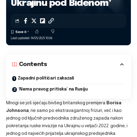
Ukrajinu pod Bidenom’
Last updated: 14/05/2025 10:06
Contents
Zapadni političari zakazali
‘Nema pravog pritiska’ na Rusiju
Mnogi se još sjećaju bivšeg britanskog premijera
Borisa
Johnsona
, ne samo po ekstravagantnoj frizuri, već i kao
jednog od ključnih predvodnika združenog zapada nakon
pokretanja ruske invazije na Ukrajinu u veljači 2022. godine, i
jednog od najvećih prijatelja ukrajinskog predsjednika