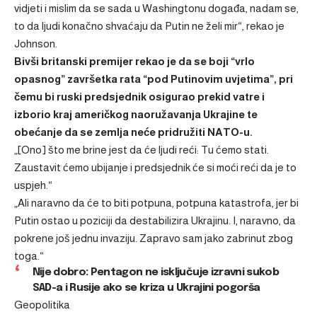
vidjeti i mislim da se sada u Washingtonu događa, nadam se,
to da ljudi konačno shvaćaju da Putin ne želi mir“, rekao je
Johnson.
Bivši britanski premijer rekao je da se boji “vrlo
opasnog” završetka rata “pod Putinovim uvjetima”, pri
čemu bi ruski predsjednik osigurao prekid vatre i
izborio kraj američkog naoružavanja Ukrajine te
obećanje da se zemlja neće pridružiti NATO-u.
„[Ono] što me brine jest da će ljudi reći: Tu ćemo stati.
Zaustavit ćemo ubijanje i predsjednik će si moći reći da je to
uspjeh.“
„Ali naravno da će to biti potpuna, potpuna katastrofa, jer bi
Putin ostao u poziciji da destabilizira Ukrajinu. I, naravno, da
pokrene još jednu invaziju. Zapravo sam jako zabrinut zbog
toga.“
Nije dobro: Pentagon ne isključuje izravni sukob
SAD-a i Rusije ako se kriza u Ukrajini pogorša
Geopolitika