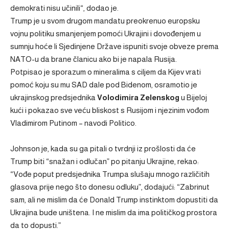
demokrati nisu učinili“, dodao je.
Trump je u svom drugom mandatu preokrenuo europsku
vojnu politiku smanjenjem pomoći Ukrajini i dovođenjem u
sumnju hoće li Sjedinjene Države ispuniti svoje obveze prema
NATO-u da brane članicu ako bi je napala Rusija.
Potpisao je sporazum o mineralima s ciljem da Kijev vrati
pomoć koju su mu SAD dale pod Bidenom, osramotio je
ukrajinskog predsjednika
Volodimira Zelenskog
u Bijeloj
kući i pokazao sve veću bliskost s Rusijom i njezinim vođom
Vladimirom Putinom – navodi Politico.
Johnson je, kada su ga pitali o tvrdnji iz prošlosti da će
Trump biti “snažan i odlučan” po pitanju Ukrajine, rekao:
“Vođe poput predsjednika Trumpa slušaju mnogo različitih
glasova prije nego što donesu odluku”, dodajući: “Zabrinut
sam, ali ne mislim da će Donald Trump instinktom dopustiti da
Ukrajina bude uništena. I ne mislim da ima političkog prostora
da to dopusti.”