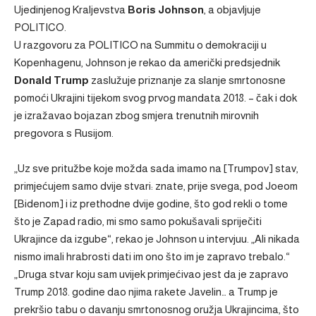
Ujedinjenog Kraljevstva
Boris Johnson
, a objavljuje
POLITICO.
U razgovoru za POLITICO na Summitu o demokraciji u
Kopenhagenu, Johnson je rekao da američki predsjednik
Donald Trump
zaslužuje priznanje za slanje smrtonosne
pomoći Ukrajini tijekom svog prvog mandata 2018. – čak i dok
je izražavao bojazan zbog smjera trenutnih mirovnih
pregovora s Rusijom.
„Uz sve pritužbe koje možda sada imamo na [Trumpov] stav,
primjećujem samo dvije stvari: znate, prije svega, pod Joeom
[Bidenom] i iz prethodne dvije godine, što god rekli o tome
što je Zapad radio, mi smo samo pokušavali spriječiti
Ukrajince da izgube“, rekao je Johnson u intervjuu. „Ali nikada
nismo imali hrabrosti dati im ono što im je zapravo trebalo.“
„Druga stvar koju sam uvijek primjećivao jest da je zapravo
Trump 2018. godine dao njima rakete Javelin… a Trump je
prekršio tabu o davanju smrtonosnog oružja Ukrajincima, što