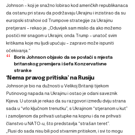
Johnson – koji je snažno lobirao kod američkih republikanaca
da ostanu pri stavu da podržavaju Ukrajinu i inzistirao da su
europski strahovi od Trumpove strategije za Ukrajinu
pretjerani – rekao je: „Oduvijek sam mislio da ako možemo
postići mir snagom u Ukrajini, onda Trump – unatoč svim
kritikama koje mu ljudi upućuju – zapravo može ispuniti
očekivanja.“
Boris Johnson objavio da se povlači s mjesta
britanskog premijera i šefa Konzervativne
stranke
‘Nema pravog pritiska’ na Rusiju
Johnson je bio na dužnosti u Velikoj Britaniji tijekom
Putinovog napada na Ukrajinu i ostao je odani saveznik
Kijeva. U utorak je rekao da su razgovori između dviju strana
sada u “vrlo ključnom trenutku”, s Ukrajinom “stjeranom u kut”
i zamoljenom da prihvati ustupke na kopnu i da ne prihvati
članstvo u NATO-u, što predstavlja “strašan teret”.
„Rusi do sada nisu bili pod stvarnim pritiskom, i svi to mogu