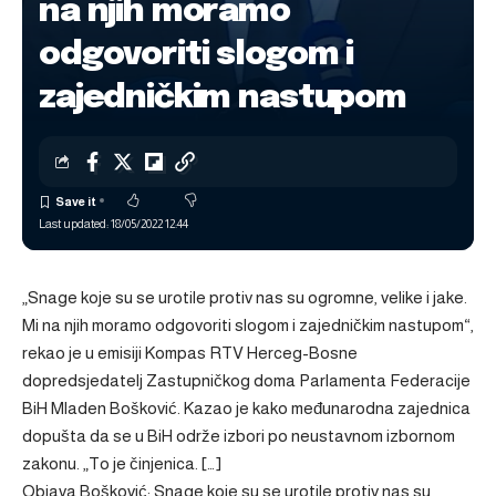
na njih moramo
odgovoriti slogom i
zajedničkim nastupom
Last updated: 18/05/2022 12:44
„Snage koje su se urotile protiv nas su ogromne, velike i jake.
Mi na njih moramo odgovoriti slogom i zajedničkim nastupom“,
rekao je u emisiji Kompas RTV Herceg-Bosne
dopredsjedatelj Zastupničkog doma Parlamenta Federacije
BiH Mladen Bošković. Kazao je kako međunarodna zajednica
dopušta da se u BiH održe izbori po neustavnom izbornom
zakonu. „To je činjenica. […]
Objava
Bošković: Snage koje su se urotile protiv nas su