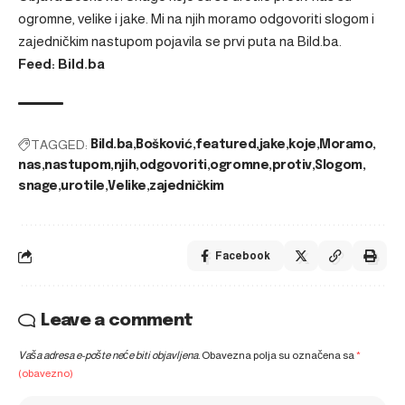
ogromne, velike i jake. Mi na njih moramo odgovoriti slogom i
zajedničkim nastupom
pojavila se prvi puta na
Bild.ba
.
Feed: Bild.ba
TAGGED:
Bild.ba
Bošković
featured
jake
koje
Moramo
nas
nastupom
njih
odgovoriti
ogromne
protiv
Slogom
snage
urotile
Velike
zajedničkim
Facebook
Leave a comment
Vaša adresa e-pošte neće biti objavljena.
Obavezna polja su označena sa
*
(obavezno)