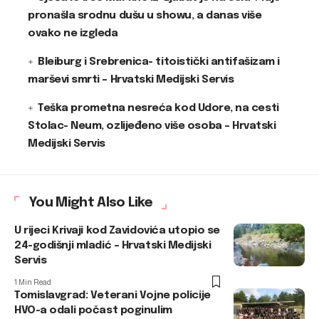
pronašla srodnu dušu u showu, a danas više
ovako ne izgleda
Bleiburg i Srebrenica- titoistički antifašizam i
marševi smrti – Hrvatski Medijski Servis
Teška prometna nesreća kod Udore, na cesti
Stolac- Neum, ozlijeđeno više osoba – Hrvatski
Medijski Servis
You Might Also Like
U rijeci Krivaji kod Zavidovića utopio se
24-godišnji mladić – Hrvatski Medijski
Servis
1 Min Read
Tomislavgrad: Veterani Vojne policije
HVO-a odali počast poginulim