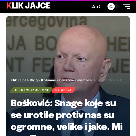
KLIK JAJCE
Aa
Klik Jajce
>
Blog
>
Kolumne
>
Drustvo/Kolumne
>
Bošković: Snage koje su se urotile protiv nas su ogromne, velike i jake. Mi na njih moramo odgovoriti slogom i zajedničkim nastupom
DRUSTVO/KOLUMNE
SA WEB-A
Bošković: Snage koje su
se urotile protiv nas su
ogromne, velike i jake. Mi