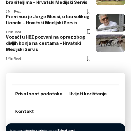
braniteljima – Hrvatski Medijski Servis
2 Min Read
Preminuo je Jorge Messi, otac velikog
Lionela – Hrvatski Medijski Servis
1 Min Read
Vozači u HBŽ pozvani na oprez zbog
divljih konja na cestama – Hrvatski
Medijski Servis
1 Min Read
Privatnost podataka
Uvijeti korištenja
Kontakt
Koristeći stranicu, pristajete na
Privatnost