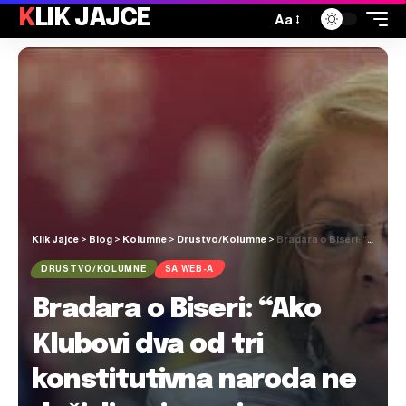
KLIK JAJCE
Aa
Klik Jajce
>
Blog
>
Kolumne
>
Drustvo/Kolumne
>
Bradara o Biseri: “Ako Klubovi dva od tri konstitutivna naroda ne doživljavaju svojom ministricom, onda je jasno da ona ne provodi politiku BiH već politiku jednog naroda i jedne stranke”
DRUSTVO/KOLUMNE
SA WEB-A
Bradara o Biseri: “Ako
Klubovi dva od tri
konstitutivna naroda ne