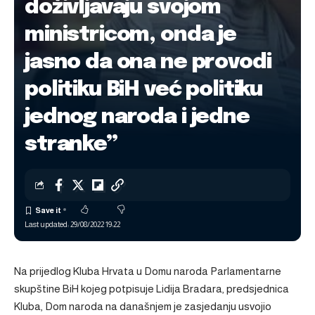
doživljavaju svojom
ministricom, onda je
jasno da ona ne provodi
politiku BiH već politiku
jednog naroda i jedne
stranke”
Last updated: 29/08/2022 19:22
Na prijedlog Kluba Hrvata u Domu naroda Parlamentarne
skupštine BiH kojeg potpisuje Lidija Bradara, predsjednica
Kluba, Dom naroda na današnjem je zasjedanju usvojio