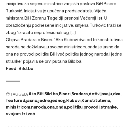
inicijativu za smjenu ministrice vanjskih poslova BiH Bisere
Turković. Inicijativa je upućena predsjedatelju Vijeća
ministara BiH Zoranu Tegeltiji, prenosi Večernji list. U
obrazloženju podnesene inicijative, smjena Turković traži se
zbog “izrazito neprofesionalnog, […]
Objava
Bradara o Biseri: “Ako Klubovi dva od tri konstitutivna
naroda ne doživljavaju svojom ministricom, onda je jasno da
ona ne provodi politiku BiH već politiku jednog naroda i jedne
stranke”
pojavila se prvi puta na
Bild.ba
.
Feed: Bild.ba
TAGGED:
Ako
BiH
Bild.ba
Biseri
Bradara
doživljavaju
dva
featured
jasno
jedne
jednog
klubovi
Konstitutivna
ministricom
naroda
ona
onda
politiku
provodi
stranke
svojom
tri
već