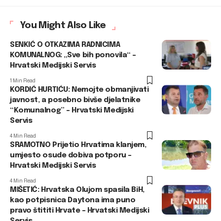
You Might Also Like
SENKIĆ O OTKAZIMA RADNICIMA
KOMUNALNOG: „Sve bih ponovila“ –
Hrvatski Medijski Servis
1 Min Read
KORDIĆ HURTIĆU: Nemojte obmanjivati
javnost, a posebno bivše djelatnike
“Komunalnog” – Hrvatski Medijski
Servis
4 Min Read
SRAMOTNO Prijetio Hrvatima klanjem,
umjesto osude dobiva potporu –
Hrvatski Medijski Servis
4 Min Read
MIŠETIĆ: Hrvatska Olujom spasila BiH,
kao potpisnica Daytona ima puno
pravo štititi Hrvate – Hrvatski Medijski