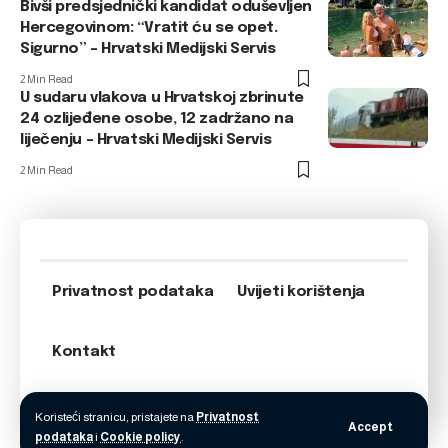
Bivši predsjednički kandidat oduševljen
Hercegovinom: “Vratit ću se opet.
Sigurno” – Hrvatski Medijski Servis
2 Min Read
U sudaru vlakova u Hrvatskoj zbrinute
24 ozlijeđene osobe, 12 zadržano na
liječenju – Hrvatski Medijski Servis
2 Min Read
Privatnost podataka
Uvijeti korištenja
Kontakt
Koristeći stranicu, pristajete na
Privatnost
Accept
podataka
i
Cookie policy
.