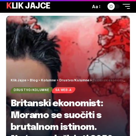
KLIK JAJCE
Aa
Klik Jajce
>
Blog
>
Kolumne
>
Drustvo/Kolumne
>
Britanski ekonomist: Moramo se suočiti s brutalnom istinom. Nećemo doživjeti 2050.
DRUSTVO/KOLUMNE
SA WEB-A
Britanski ekonomist:
Moramo se suočiti s
brutalnom istinom.