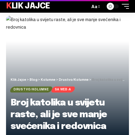
KLIK JAJCE
Aa
Klik Jajce
>
Blog
>
Kolumne
>
Drustvo/Kolumne
>
Broj katolika u svijetu raste, ali je sve manje svećenika i redovnica
DRUSTVO/KOLUMNE
SA WEB-A
Broj katolika u svijetu
raste, ali je sve manje
svećenika i redovnica