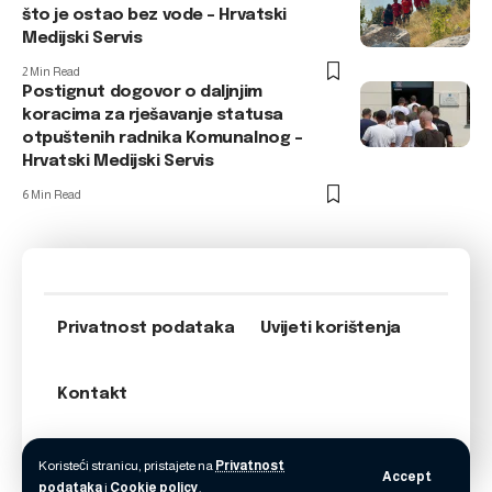
što je ostao bez vode – Hrvatski
Medijski Servis
2 Min Read
Postignut dogovor o daljnjim
koracima za rješavanje statusa
otpuštenih radnika Komunalnog –
Hrvatski Medijski Servis
6 Min Read
Privatnost podataka
Uvijeti korištenja
Kontakt
Koristeći stranicu, pristajete na
Privatnost
Accept
podataka
i
Cookie policy
.