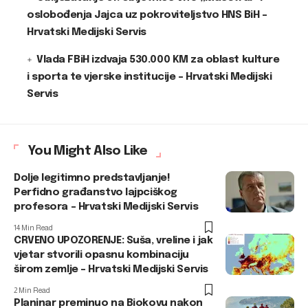
oslobođenja Jajca uz pokroviteljstvo HNS BiH –
Hrvatski Medijski Servis
Vlada FBiH izdvaja 530.000 KM za oblast kulture
i sporta te vjerske institucije – Hrvatski Medijski
Servis
You Might Also Like
Dolje legitimno predstavljanje!
Perfidno građanstvo lajpciškog
profesora – Hrvatski Medijski Servis
14 Min Read
CRVENO UPOZORENJE: Suša, vreline i jak
vjetar stvorili opasnu kombinaciju
širom zemlje – Hrvatski Medijski Servis
2 Min Read
Planinar preminuo na Biokovu nakon