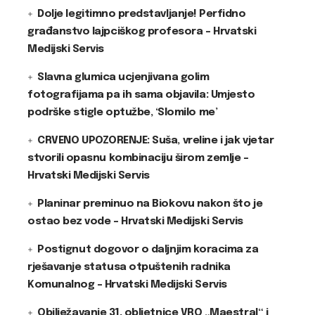
Dolje legitimno predstavljanje! Perfidno
građanstvo lajpciškog profesora – Hrvatski
Medijski Servis
Slavna glumica ucjenjivana golim
fotografijama pa ih sama objavila: Umjesto
podrške stigle optužbe, ‘Slomilo me’
CRVENO UPOZORENJE: Suša, vreline i jak vjetar
stvorili opasnu kombinaciju širom zemlje –
Hrvatski Medijski Servis
Planinar preminuo na Biokovu nakon što je
ostao bez vode – Hrvatski Medijski Servis
Postignut dogovor o daljnjim koracima za
rješavanje statusa otpuštenih radnika
Komunalnog – Hrvatski Medijski Servis
Obilježavanje 31. obljetnice VRO „Maestral“ i