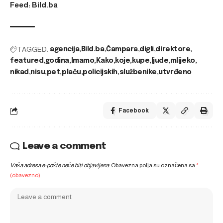
Feed: Bild.ba
TAGGED:
agencija
Bild.ba
Čampara
digli
direktore
featured
godina
Imamo
Kako
koje
kupe
ljude
mlijeko
nikad
nisu
pet
plaču
policijskih
službenike
utvrđeno
Facebook
Leave a comment
Vaša adresa e-pošte neće biti objavljena.
Obavezna polja su označena sa
*
(obavezno)