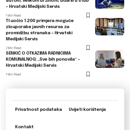
autom, velikom brzinom, udarili u stub
– Hrvatski Medijski Servis
1 Min Read
TI uočio 1.200 primjera moguće
zlouporabe javnih resursa za
promidžbu stranaka – Hrvatski
Medijski Servis
2 Min Read
SENKIĆ O OTKAZIMA RADNICIMA
KOMUNALNOG: „Sve bih ponovila“ –
Hrvatski Medijski Servis
1 Min Read
Privatnost podataka
Uvijeti korištenja
Kontakt