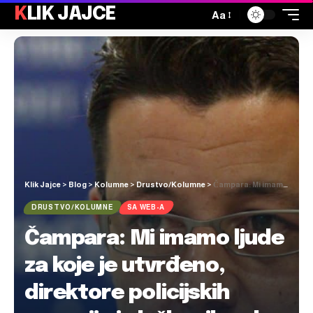
KLIK JAJCE
Aa
Klik Jajce
>
Blog
>
Kolumne
>
Drustvo/Kolumne
>
Čampara: Mi imamo ljude za koje je utvrđeno, direktore policijskih agencija i službenike, da nikad plaću nisu digli za pet godina: “Kako kupe mlijeko?”
DRUSTVO/KOLUMNE
SA WEB-A
Čampara: Mi imamo ljude
za koje je utvrđeno,
direktore policijskih