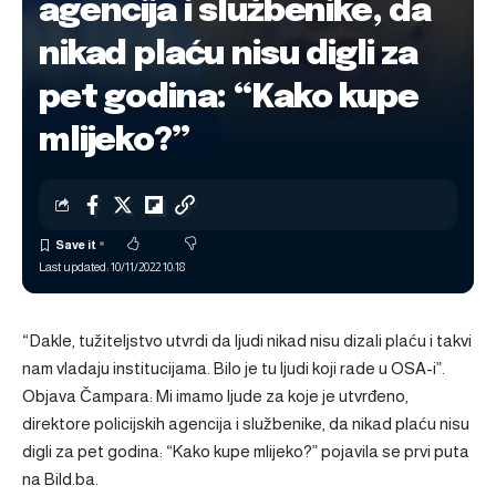
agencija i službenike, da
nikad plaću nisu digli za
pet godina: “Kako kupe
mlijeko?”
Last updated: 10/11/2022 10:18
“Dakle, tužiteljstvo utvrdi da ljudi nikad nisu dizali plaću i takvi
nam vladaju institucijama. Bilo je tu ljudi koji rade u OSA-i”.
Objava
Čampara: Mi imamo ljude za koje je utvrđeno,
direktore policijskih agencija i službenike, da nikad plaću nisu
digli za pet godina: “Kako kupe mlijeko?”
pojavila se prvi puta
na
Bild.ba
.