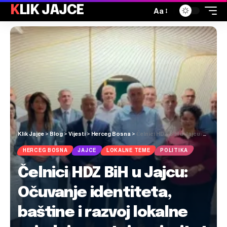
KLIK JAJCE
Aa
Klik Jajce
>
Blog
>
Vijesti
>
Herceg Bosna
>
Čelnici HDZ BiH u Jajcu: Očuvanje identiteta, baštine i razvoj lokalne zajednice ostaju prioritet
HERCEG BOSNA
JAJCE
LOKALNE TEME
POLITIKA
Čelnici HDZ BiH u Jajcu:
Očuvanje identiteta,
baštine i razvoj lokalne