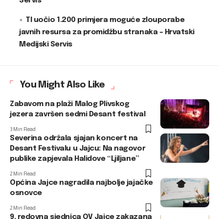
Servis
TI uočio 1.200 primjera moguće zlouporabe
javnih resursa za promidžbu stranaka – Hrvatski
Medijski Servis
You Might Also Like
Zabavom na plaži Malog Plivskog
jezera završen sedmi Desant festival
3 Min Read
Severina održala sjajan koncert na
Desant Festivalu u Jajcu: Na nagovor
publike zapjevala Halidove “Ljiljane”
2 Min Read
Općina Jajce nagradila najbolje jajačke
osnovce
2 Min Read
9. redovna sjednica OV Jajce zakazana