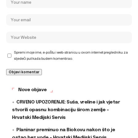
Spremi moje ime, e-poštu i web-stranicu u ovom internet pregledniku za
sljedeći put kada budem komentirao.
Nove objave
CRVENO UPOZORENJE: Suša, vreline i jak vjetar
stvorili opasnu kombinaciju širom zemlje –
Hrvatski Medijski Servis
Planinar preminuo na Biokovu nakon što je
ostao bez vode – Hrvatski Medijski Servis