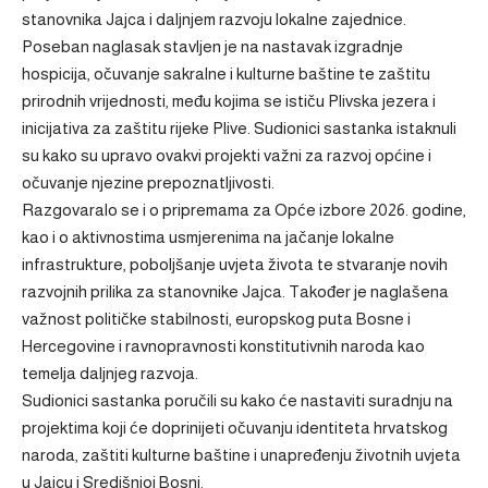
stanovnika Jajca i daljnjem razvoju lokalne zajednice.
Poseban naglasak stavljen je na nastavak izgradnje
hospicija, očuvanje sakralne i kulturne baštine te zaštitu
prirodnih vrijednosti, među kojima se ističu Plivska jezera i
inicijativa za zaštitu rijeke Plive. Sudionici sastanka istaknuli
su kako su upravo ovakvi projekti važni za razvoj općine i
očuvanje njezine prepoznatljivosti.
Razgovaralo se i o pripremama za Opće izbore 2026. godine,
kao i o aktivnostima usmjerenima na jačanje lokalne
infrastrukture, poboljšanje uvjeta života te stvaranje novih
razvojnih prilika za stanovnike Jajca. Također je naglašena
važnost političke stabilnosti, europskog puta Bosne i
Hercegovine i ravnopravnosti konstitutivnih naroda kao
temelja daljnjeg razvoja.
Sudionici sastanka poručili su kako će nastaviti suradnju na
projektima koji će doprinijeti očuvanju identiteta hrvatskog
naroda, zaštiti kulturne baštine i unapređenju životnih uvjeta
u Jajcu i Središnjoj Bosni.