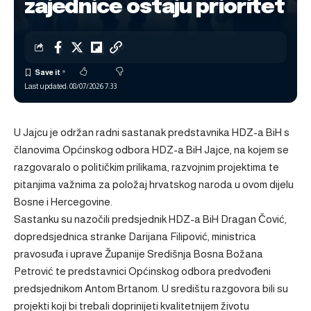
zajednice ostaju prioritet
Last updated: 08/07/2026 7:33
U Jajcu je održan radni sastanak predstavnika HDZ-a BiH s
članovima Općinskog odbora HDZ-a BiH Jajce, na kojem se
razgovaralo o političkim prilikama, razvojnim projektima te
pitanjima važnima za položaj hrvatskog naroda u ovom dijelu
Bosne i Hercegovine.
Sastanku su nazočili predsjednik HDZ-a BiH Dragan Čović,
dopredsjednica stranke Darijana Filipović, ministrica
pravosuđa i uprave Županije Središnja Bosna Božana
Petrović te predstavnici Općinskog odbora predvođeni
predsjednikom Antom Brtanom. U središtu razgovora bili su
projekti koji bi trebali doprinijeti kvalitetnijem životu