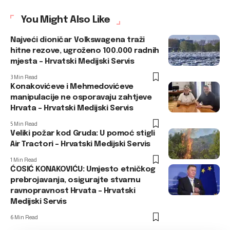
You Might Also Like
Najveći dioničar Volkswagena traži
hitne rezove, ugroženo 100.000 radnih
mjesta – Hrvatski Medijski Servis
3 Min Read
Konakovićeve i Mehmedovićeve
manipulacije ne osporavaju zahtjeve
Hrvata – Hrvatski Medijski Servis
5 Min Read
Veliki požar kod Gruda: U pomoć stigli
Air Tractori – Hrvatski Medijski Servis
1 Min Read
ĆOSIĆ KONAKOVIĆU: Umjesto etničkog
prebrojavanja, osigurajte stvarnu
ravnopravnost Hrvata – Hrvatski
Medijski Servis
6 Min Read