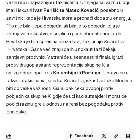
vezni red u najvažnijim utakmicama. Uz njega su važnu ulogu
imali i iskusni
Ivan Perišić te Mateo Kovačić
, posebno u
završnici kada je Hrvatska morala pronaći dodatnu energiju.
“To nije bila lijepa pobjeda, ali bila je to pobjeda koja je
zahtijevala iskustvo, disciplinu i puno obrambenog rada.
Hrvatska je bila spremna na izazov”, zaključuje Sciaretta.
I Hrvatska i Gana već znaju da ih u nokaut fazi čekaju
zahtjevni protivnici. Vatreni će u šesnaestini finala igrati
protiv drugoplasirane reprezentacije skupine K, a
najizglednije opcije su
Kolumbija ili Portugal
. Upravo će u
takvim utakmicama, smatra Sciaretta, iskustvo Luke Modrića
biti od velike važnosti. Ganu pak čeka dvoboj protiv
pobjednika skupine K, gdje će ući kao autsajder i morat će
podići razinu igre u odnosu na remi bez pogodaka protiv
Engleske.
Facebook