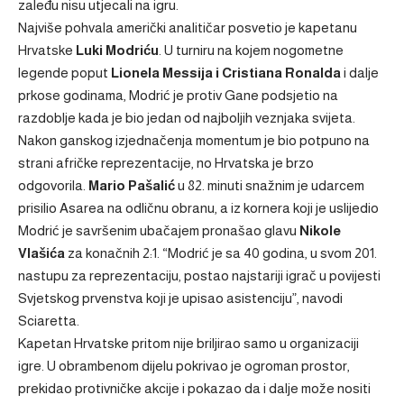
zaleđu nisu utjecali na igru.
Najviše pohvala američki analitičar posvetio je kapetanu
Hrvatske
Luki Modriću
. U turniru na kojem nogometne
legende poput
Lionela Messija i Cristiana Ronalda
i dalje
prkose godinama, Modrić je protiv Gane podsjetio na
razdoblje kada je bio jedan od najboljih veznjaka svijeta.
Nakon ganskog izjednačenja momentum je bio potpuno na
strani afričke reprezentacije, no Hrvatska je brzo
odgovorila.
Mario Pašalić
u 82. minuti snažnim je udarcem
prisilio Asarea na odličnu obranu, a iz kornera koji je uslijedio
Modrić je savršenim ubačajem pronašao glavu
Nikole
Vlašića
za konačnih 2:1. “Modrić je sa 40 godina, u svom 201.
nastupu za reprezentaciju, postao najstariji igrač u povijesti
Svjetskog prvenstva koji je upisao asistenciju”, navodi
Sciaretta.
Kapetan Hrvatske pritom nije briljirao samo u organizaciji
igre. U obrambenom dijelu pokrivao je ogroman prostor,
prekidao protivničke akcije i pokazao da i dalje može nositi