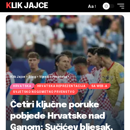
KLIK JAJCE
Aa
Klik Jajce
>
Blog
>
Vijesti
>
Hrvatska
>
Četiri ključne poruke pobjede Hrvatske nad Ganom: Sučićev bljesak, Modrićeva klasa i iskustvo koje je presudilo
HRVATSKA
HRVATSKA REPREZENTACIJA
SA WEB-A
SVJETSKO NOGOMETNO PRVENSTVO
Četiri ključne poruke
pobjede Hrvatske nad
Ganom: Sučićev bljesak,