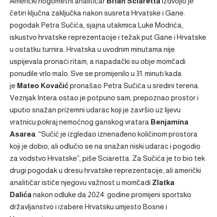
Američki nogometni analitičar
Brian Sciaretta
izdvojio je
četiri ključna zaključka nakon susreta Hrvatske i Gane:
pogodak Petra Sučića, sjajna utakmica Luke Modrića,
iskustvo hrvatske reprezentacije i težak put Gane i Hrvatske
u ostatku turnira. Hrvatska u uvodnim minutama nije
uspijevala pronaći ritam, a napadački su obje momčadi
ponudile vrlo malo. Sve se promijenilo u 31. minuti kada
je
Mateo Kovačić
pronašao Petra Sučića u sredini terena.
Veznjak Intera ostao je potpuno sam, prepoznao prostor i
uputio snažan prizemni udarac koji je završio uz lijevu
vratnicu pokraj nemoćnog ganskog vratara
Benjamina
Asarea
. “Sučić je izgledao iznenađeno količinom prostora
koji je dobio, ali odlučio se na snažan niski udarac i pogodio
za vodstvo Hrvatske”, piše Sciaretta. Za Sučića je to bio tek
drugi pogodak u dresu hrvatske reprezentacije, ali američki
analitičar ističe njegovu važnost u momčadi
Zlatka
Dalića
nakon odluke da 2024. godine promijeni sportsko
državljanstvo i izabere Hrvatsku umjesto Bosne i