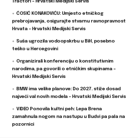
Tractori – Hrvatski Medijski Servis
ĆOSIĆ KONAKOVIĆU: Umjesto etničkog
prebrojavanja, osigurajte stvarnu ravnopravnost
Hrvata – Hrvatski Medijski Servis
Suša ugrozila vodoopskrbu u BiH, posebno
teško u Hercegovini
Organizirali konferenciju o konstitutivnim
narodima, pa govorili o etničkim skupinama –
Hrvatski Medijski Servis
BMW ima velike planove: Do 2027. stiže dosad
najveći val novih modela – Hrvatski Medijski Servis
VIDEO Ponovila kultni peh: Lepa Brena
zamahnula nogom na nastupu u Budvi pa pala na
pozornici