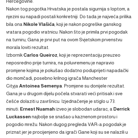
Hercegovine.
Nakon tog pogotka Hrvatska je postala sigurnija s loptom, a
njezini su napadi postali konkretniji. Do tada je najveća prilika
bila ona
Nikole Vlašića
, koji je nakon pogreške ganskog
vratara pogodio vratnicu. Nakon što je primila prvi pogodak
na turniru, Gana je prvi put na ovom Svjetskom prvenstvu
morala loviti rezultat.
Izbornik
Carlos Queiroz
, koji je reprezentaciju preuzeo
neposredno prije turnira, na poluvremenu je napravio
promjene kojima je pokušao dodatno poduprijeti napadački
dio momčadi, posebno krilnog igrača Manchester
Cityja
Antoinea Semenya
. Promjene su donijele rezultat.
Gana je u drugom dijelu počela stvarati veći pritisak i sve
češće dolaziti u završnicu. Izjednačenje je stiglo u 73.
minuti.
Ernest Nuamah
izveo je slobodan udarac, a
Derrick
Luckassen
najbolje se snašao u kaznenom prostoru i
pogodio mrežu. Nakon dugog pregleda VAR-a pogodak je
priznat jer je procijenjeno da igrači Gane koji su se nalazili u