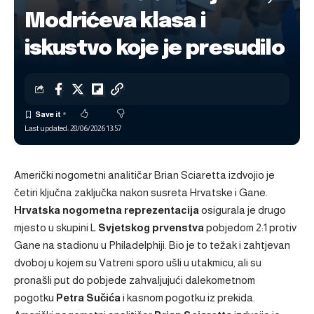
Modrićeva klasa i
iskustvo koje je presudilo
Last updated: 28/06/2026 13:57
Američki nogometni analitičar Brian Sciaretta izdvojio je
četiri ključna zaključka nakon susreta Hrvatske i Gane.
Hrvatska nogometna reprezentacija
osigurala je drugo
mjesto u skupini L
Svjetskog prvenstva
pobjedom 2:1 protiv
Gane na stadionu u Philadelphiji. Bio je to težak i zahtjevan
dvoboj u kojem su Vatreni sporo ušli u utakmicu, ali su
pronašli put do pobjede zahvaljujući dalekometnom
pogotku
Petra Sučića
i kasnom pogotku iz prekida.