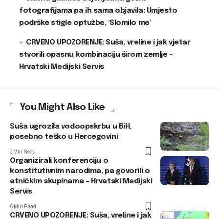
fotografijama pa ih sama objavila: Umjesto
podrške stigle optužbe, ‘Slomilo me’
CRVENO UPOZORENJE: Suša, vreline i jak vjetar
stvorili opasnu kombinaciju širom zemlje –
Hrvatski Medijski Servis
You Might Also Like
Suša ugrozila vodoopskrbu u BiH,
posebno teško u Hercegovini
2 Min Read
Organizirali konferenciju o
konstitutivnim narodima, pa govorili o
etničkim skupinama – Hrvatski Medijski
Servis
6 Min Read
CRVENO UPOZORENJE: Suša, vreline i jak