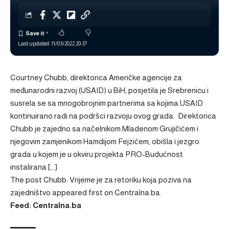
Last updated: 11/03/2022 20:37
Courtney Chubb, direktorica Američke agencije za
međunarodni razvoj (USAID) u BiH, posjetila je Srebrenicu i
susrela se sa mnogobrojnim partnerima sa kojima USAID
kontinuirano radi na podršci razvoju ovog grada. Direktorica
Chubb je zajedno sa načelnikom Mladenom Grujičićem i
njegovim zamjenikom Hamdijom Fejzićem, obišla i jezgro
grada u kojem je u okviru projekta PRO-Budućnost
instalirana […]
The post
Chubb: Vrijeme je za retoriku koja poziva na
zajedništvo
appeared first on
Centralna.ba
.
Feed: Centralna.ba