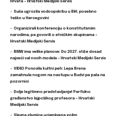
Hrvata – Hrvatski Medijski Servis
Suša ugrozila vodoopskrbu u BiH, posebno
teško u Hercegovini
Organizirali konferenciju o konstitutivnim
narodima, pa govorili o etničkim skupinama –
Hrvatski Medijski Servis
BMW ima velike planove: Do 2027. stiže dosad
najveći val novih modela – Hrvatski Medijski Servis
VIDEO Ponovila kultni peh: Lepa Brena
zamahnula nogom na nastupu u Budvi pa pala na
pozornici
Dolje legitimno predstavljanje! Perfidno
građanstvo lajpciškog profesora – Hrvatski
Medijski Servis
Slavna glumica ucjenjivana golim