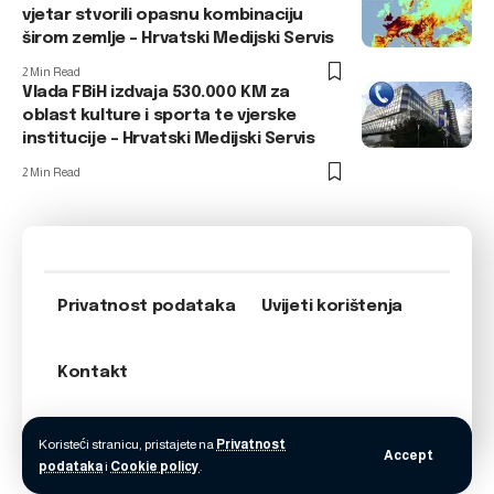
vjetar stvorili opasnu kombinaciju
širom zemlje – Hrvatski Medijski Servis
2 Min Read
Vlada FBiH izdvaja 530.000 KM za
oblast kulture i sporta te vjerske
institucije – Hrvatski Medijski Servis
2 Min Read
Privatnost podataka
Uvijeti korištenja
Kontakt
Koristeći stranicu, pristajete na
Privatnost
Accept
podataka
i
Cookie policy
.