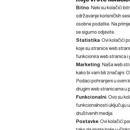
Bitno
: Neki su kolačići b
održavanje korisničkih sesij
osobne podatke. Na primjer
se sigurno odjavite.
Statistika
: Ovi kolačići p
koje su stranice web strani
funkcionira web stranica i 
Marketing
: Naša web str
kako bi vam bili značajni.
Podaci pohranjeni u ovim ko
drugim web stranicama u p
Funkcionalni
: Ovo su ko
funkcionalnosti uključuju 
društvenih medija.
Postavke
: Ovi kolačići 
tako da imate bolje i učink