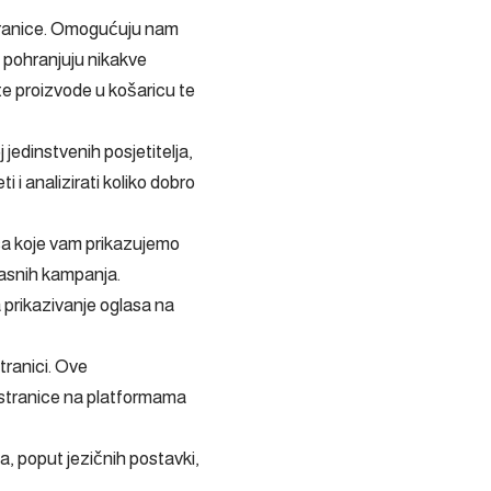
 stranice. Omogućuju nam
ti pohranjuju nikakve
te proizvode u košaricu te
j jedinstvenih posjetitelja,
 i analizirati koliko dobro
asa koje vam prikazujemo
lasnih kampanja.
a prikazivanje oglasa na
tranici. Ove
b stranice na platformama
a, poput jezičnih postavki,