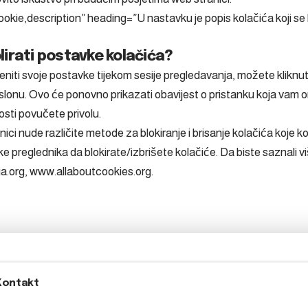
kie,description” heading=”U nastavku je popis kolačića koji se
irati postavke kolačića?
eniti svoje postavke tijekom sesije pregledavanja, možete kliknuti
aslonu. Ovo će ponovno prikazati obavijest o pristanku koja vam
osti povučete privolu.
nici nude različite metode za blokiranje i brisanje kolačića koje k
 preglednika da blokirate/izbrišete kolačiće. Da biste saznali viš
dia.org, www.allaboutcookies.org.
Kontakt