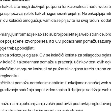
itni kako biste mogli doživjeti potpunu funkcionalnost naše web
a i sprječavanje bilo kakvih sigurnosnih prijetnji. Ne prikupljaju ni
, ovi kolačići omogućuju vam da se prijavite na svoj račun i doda
ohranjuju informacije kao što su broj posjetitelja web stranice, bro
ce posjećene, izvor posjeta, itd. Ovi podaci nam pomažu razumjeti
gdje treba poboljšati.
anica prikazuje oglase. Ovi se kolačići koriste za prilagodbu ogl
 Ovi kolačići također nam pomažu u praćenju učinkovitosti ovih og
lačićima mogu se koristiti i od pružatelja oglasa trećih strana z
regledniku.
lačići koji pomažu određenim nebitnim funkcijama na našoj web s
ugrađivanje sadržaja poput videozapisa ili dijeljenje sadržaja we
pomažu nam u pohranjivanju vaših postavki i postavki pregledavanj
ovito iskustvo pri budućim posjetima web stranici.