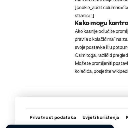
[cookie_audit columns=”coo
stranici.”]
Kako mogu kontrol
Ako kasnije odlučite promij
pravila o kolačićima” na z
svoje postavke ili u potpun
Osim toga, različiti pregled
Možete promijeniti postavke
kolačića, posjetite wikipe
Privatnost podataka
Uvijeti korištenja