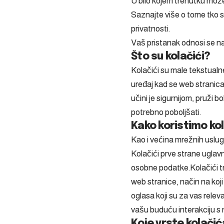
U bilo kojem trenutku možet
Saznajte više o tome tko 
privatnosti.
Vaš pristanak odnosi se n
Što su kolačići?
Kolačići su male tekstualn
uređaj kad se web stranica
učini je sigurnijom, pruži b
potrebno poboljšati.
Kako koristimo ko
Kao i većina mrežnih usluga
Kolačići prve strane uglavn
osobne podatke.Kolačići tr
web stranice, način na koj
oglasa koji su za vas relev
vašu buduću interakciju s
Koje vrste kolačić