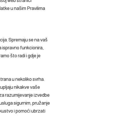
ašoj web stranici
atke u našim Pravilima
acija. Spremaju se na vaš
 ispravno funkcionira,
ramo što radi i gdje je
strana u nekoliko svrha.
kupljaju nikakve vaše
 za razumijevanje izvedbe
usluga sigurnim, pružanje
skustvo i pomoći ubrzati