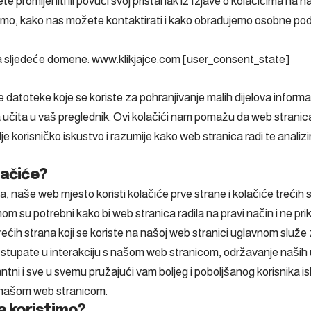
e promijeniti ili povući svoj pristanak iz Izjave o kolačićima na n
smo, kako nas možete kontaktirati i kako obrađujemo osobne pod
a sljedeće domene: www.klikjajce.com [user_consent_state]
e datoteke koje se koriste za pohranjivanje malih dijelova inform
 učita u vaš preglednik. Ovi kolačići nam pomažu da web stranica
olje korisničko iskustvo i razumije kako web stranica radi te analizi
lačiće?
, naše web mjesto koristi kolačiće prve strane i kolačiće trećih 
om su potrebni kako bi web stranica radila na pravi način i ne pri
ećih strana koji se koriste na našoj web stranici uglavnom služe
i stupate u interakciju s našom web stranicom, održavanje naših 
antni i sve u svemu pružajući vam boljeg i poboljšanog korisnika i
 našom web stranicom.
a koristimo?