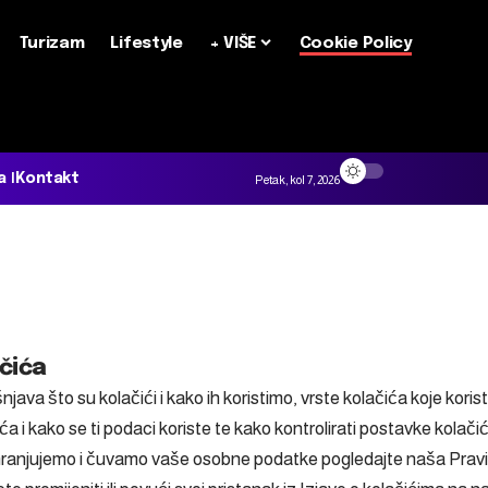
Turizam
Lifestyle
+ VIŠE
Cookie Policy
a
Kontakt
Petak, kol 7, 2026
ačića
java što su kolačići i kako ih koristimo, vrste kolačića koje koris
a i kako se ti podaci koriste te kako kontrolirati postavke kolač
hranjujemo i čuvamo vaše osobne podatke pogledajte naša Pravila