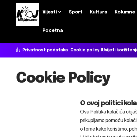
Vijesti
Sport
Kultura
Kolumne
Pocetna
Privatnost podataka
Cookie policy
Uvijeti korištenj
Cookie Policy
O ovoj politici kol
Ova Politika kolačića objašn
prikupljamo pomoću kolačić
o tome kako koristimo, po