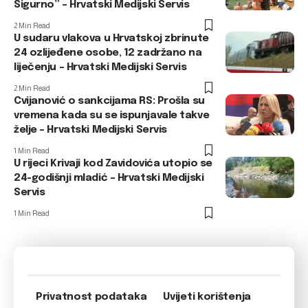
Sigurno” – Hrvatski Medijski Servis
2 Min Read
U sudaru vlakova u Hrvatskoj zbrinute
24 ozlijeđene osobe, 12 zadržano na
liječenju – Hrvatski Medijski Servis
2 Min Read
Cvijanović o sankcijama RS: Prošla su
vremena kada su se ispunjavale takve
želje – Hrvatski Medijski Servis
1 Min Read
U rijeci Krivaji kod Zavidovića utopio se
24-godišnji mladić – Hrvatski Medijski
Servis
1 Min Read
Privatnost podataka
Uvijeti korištenja