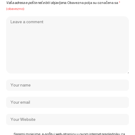
Vaša adresa e-pošte neće biti objavljena.
Obavezna polja su označena sa
*
(obavezno)
Spremi moje ime, e-poštu i web-stranicu u ovom internet pregledniku za