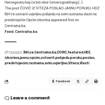
Hercegovinu koji će biti okvir četverogodišnjeg […]
The post
ČOVIĆ IZ VITEZA POSLAO JASNU PORUKU: HDZ
BiH će ostvarit uvjerljivu pobjedu na svim razinama vlasti na
predstojećim Općim izborima
appeared first on
Centralna.ba
.
Feed: Centralna.ba
TAGGED:
BiH
će
Centralna.ba
ČOVIĆ
featured
HDZ
izborima
jasnu
općim
ostvarit
pobjedu
poruku
poslao
predstojećim
razinama
svim
uvjerljivu
Viteza
Vlasti
Facebook
Leave a comment