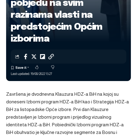
pobjedu na svim
razinama vlasti na
predstojećim Općim
izborima
Last updated: 19/08/2022 13:27
Završena je dvodnevna Klauzura HDZ-a BiH na kojoj su
doneseni Izborni program HDZ-a BiH kao i Strategija HDZ-a
BiH za listopadske Opće izbore. Prvi dan Klauzure
predstavljen je Izborni program i prijedlog vizualnog
identiteta HDZ-a BiH. Pobiednički Izborni program HDZ-a
BiH obuhvatio je ključne razvojne segmente za Bosnu i