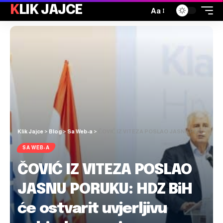
KLIK JAJCE
Aa
Klik Jajce
>
Blog
>
Sa Web-a
>
ČOVIĆ IZ VITEZA POSLAO JASNU PORUKU: HDZ BiH će ostvarit uvjerljivu pobjedu na svim razinama vlasti na predstojećim Općim izborima
SA WEB-A
ČOVIĆ IZ VITEZA POSLAO
JASNU PORUKU: HDZ BiH
će ostvarit uvjerljivu