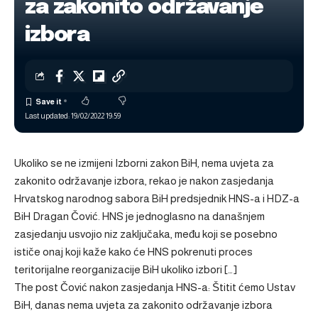
za zakonito održavanje
izbora
Last updated: 19/02/2022 19:59
Ukoliko se ne izmijeni Izborni zakon BiH, nema uvjeta za
zakonito održavanje izbora, rekao je nakon zasjedanja
Hrvatskog narodnog sabora BiH predsjednik HNS-a i HDZ-a
BiH Dragan Čović. HNS je jednoglasno na današnjem
zasjedanju usvojio niz zaključaka, među koji se posebno
ističe onaj koji kaže kako će HNS pokrenuti proces
teritorijalne reorganizacije BiH ukoliko izbori […]
The post
Čović nakon zasjedanja HNS-a: Štitit ćemo Ustav
BiH, danas nema uvjeta za zakonito održavanje izbora