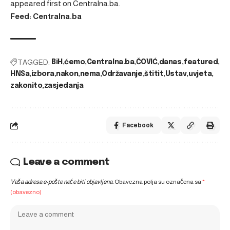
appeared first on
Centralna.ba
.
Feed: Centralna.ba
TAGGED:
BiH
ćemo
Centralna.ba
ČOVIĆ
danas
featured
HNSa
izbora
nakon
nema
Održavanje
štitit
Ustav
uvjeta
zakonito
zasjedanja
Facebook
Leave a comment
Vaša adresa e-pošte neće biti objavljena.
Obavezna polja su označena sa
*
(obavezno)