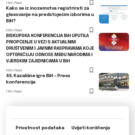
1 Min Read
Kako se iz inozemstva registrirati za
glasovanje na predstojećim izborima u
BiH?
0 Min Read
BISKUPSKA KONFERENCIJA BiH UPUTILA
PRIOPĆENJE U VEZI S AKTUALNIM
DRUŠTVENIM I JAVNIM RASPRAVAMA KOJE
OPTEREĆUJU ODNOSE MEĐU NARODIMA I
VJERSKIM ZAJEDNICAMA U BiH
4 Min Read
45. Kazališne igre BiH – Press
konferencija
1 Min Read
Privatnost podataka
Uvijeti korištenja