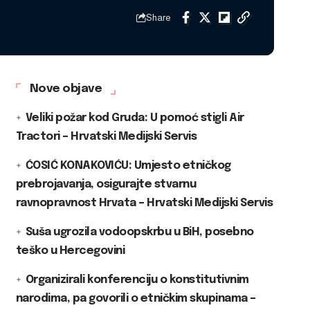
Share
Nove objave
Veliki požar kod Gruda: U pomoć stigli Air
Tractori – Hrvatski Medijski Servis
ĆOSIĆ KONAKOVIĆU: Umjesto etničkog
prebrojavanja, osigurajte stvarnu
ravnopravnost Hrvata – Hrvatski Medijski Servis
Suša ugrozila vodoopskrbu u BiH, posebno
teško u Hercegovini
Organizirali konferenciju o konstitutivnim
narodima, pa govorili o etničkim skupinama –