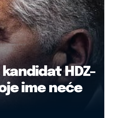
 na jednoj listi
e kandidat HDZ-
moje ime neće