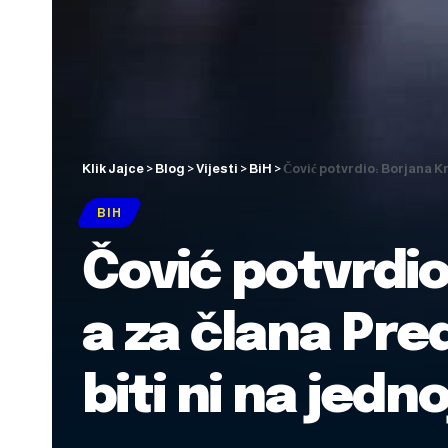
Klik Jajce
>
Blog
>
Vijesti
>
BiH
>
Čović potvrdio: Borjana Kr
BIH
Čović potvrdio
a za člana Pre
biti ni na jednoj