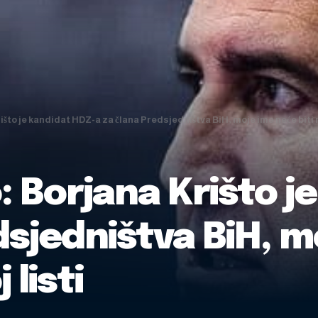
išto je kandidat HDZ-a za člana Predsjedništva BiH, moje ime neće biti ni
: Borjana Krišto j
dsjedništva BiH, 
 listi