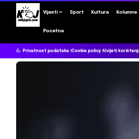
Vijesti
Sport
Kultura
Kolumne
Pocetna
Privatnost podataka
Cookie policy
Uvijeti korištenj