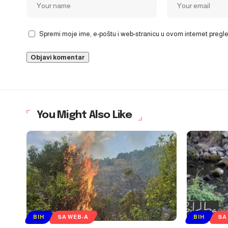
Spremi moje ime, e-poštu i web-stranicu u ovom internet preg
You Might Also Like
BIH
SA WEB-A
BIH
SA