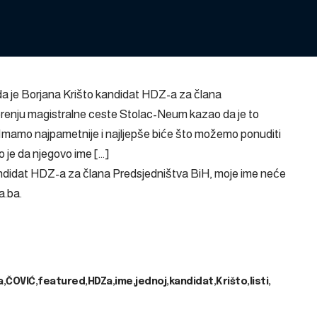
da je Borjana Krišto kandidat HDZ-a za člana
orenju magistralne ceste Stolac-Neum kazao da je to
Imamo najpametnije i najljepše biće što možemo ponuditi
o je da njegovo ime […]
kandidat HDZ-a za člana Predsjedništva BiH, moje ime neće
a.ba
.
a
ČOVIĆ
featured
HDZa
ime
jednoj
kandidat
Krišto
listi