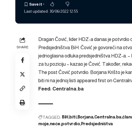
Last updated: 30/06/2022 12:55
Dragan Čović, lider HDZ-a danas je potvrdio 
Predsjedništva BiH. Čović je govoreći na otv
SHARE
jednoglasna odluka predsjedništva HDZ-a. – 
za tu poziciju – kazao je Čović. Također, reka
The post
Čović potvrdio: Borjana Krišto je 
biti ni na jednoj listi
appeared first on
Centraln
Feed: Centralna.ba
TAGGED:
BiH
biti
Borjana
Centralna.ba
član
moje
neće
potvrdio
Predsjedništva