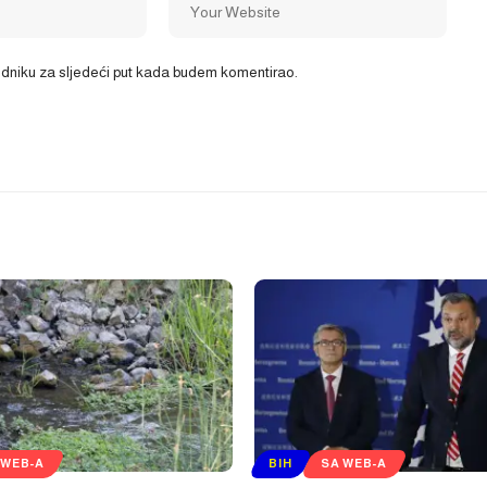
ledniku za sljedeći put kada budem komentirao.
 WEB-A
BIH
SA WEB-A