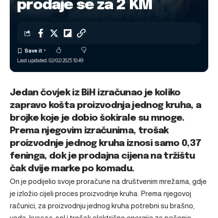
prodaje se za 2 KM
Last updated: 02/02/2025 10:49
Jedan čovjek iz BiH izračunao je koliko
zapravo košta proizvodnja jednog kruha, a
brojke koje je dobio šokirale su mnoge.
Prema njegovim izračunima, trošak
proizvodnje jednog kruha iznosi samo 0,37
feninga, dok je prodajna cijena na tržištu
čak dvije marke po komadu.
On je podijelio svoje proračune na društvenim mrežama, gdje
je izložio cijeli proces proizvodnje kruha. Prema njegovoj
računici, za proizvodnju jednog kruha potrebni su brašno,
voda, kvasac, sol i trošak električne energije za pečenje,