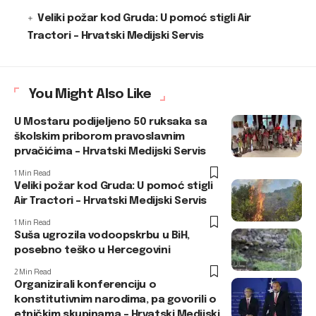
Veliki požar kod Gruda: U pomoć stigli Air
Tractori – Hrvatski Medijski Servis
You Might Also Like
U Mostaru podijeljeno 50 ruksaka sa
školskim priborom pravoslavnim
prvačićima – Hrvatski Medijski Servis
1 Min Read
Veliki požar kod Gruda: U pomoć stigli
Air Tractori – Hrvatski Medijski Servis
1 Min Read
Suša ugrozila vodoopskrbu u BiH,
posebno teško u Hercegovini
2 Min Read
Organizirali konferenciju o
konstitutivnim narodima, pa govorili o
etničkim skupinama – Hrvatski Medijski