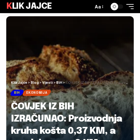
KLIK JAJCE
Aa
Klik Jajce
>
Blog
>
Vijesti
>
BiH
>
ČOVJEK IZ BIH IZRAČUNAO: Proizvodnja kruha košta 0,37 KM, a prodaje se za 2 KM
BIH
EKONOMIJA
ČOVJEK IZ BIH
IZRAČUNAO: Proizvodnja
kruha košta 0,37 KM, a