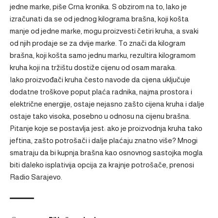
jedne marke, piše Crna kronika. S obzirom na to, lako je
izračunati da se od jednog kilograma brašna, koji košta
manje od jedne marke, mogu proizvesti četiri kruha, a svaki
od njih prodaje se za dvije marke. To znači da kilogram
brašna, koji košta samo jednu marku, rezultira kilogramom
kruha koji na tržištu dostiže cijenu od osam maraka.
Iako proizvođači kruha često navode da cijena uključuje
dodatne troškove poput plaća radnika, najma prostora i
električne energije, ostaje nejasno zašto cijena kruha i dalje
ostaje tako visoka, posebno u odnosu na cijenu brašna.
Pitanje koje se postavlja jest: ako je proizvodnja kruha tako
jeftina, zašto potrošači i dalje plaćaju znatno više? Mnogi
smatraju da bi kupnja brašna kao osnovnog sastojka mogla
biti daleko isplativija opcija za krajnje potrošače, prenosi
Radio Sarajevo.