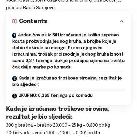
prenosi
Radio Sarajevo
.
Contents
Jedan čovjek iz BiH izračunao je koliko zapravo
košta proizvodnja jednog kruha, a brojke koje je
dobio šokirale su mnoge. Prema njegovim
izračunima, trošak proizvodnje jednog kruha iznosi
samo 0,37 feninga, dok je prodajna cijena na tržištu
čak dvije marke po komadu.
Kada je izračunao troškove sirovina, rezultat je
bio sljedeći:
UKUPNO: 0,369 feninga po komadu
Kada je izračunao troškove sirovina,
rezultat je bio sljedeći:
300 g brašna – brašno 20.000 – 25 kg – 0,800 po kg
200 ml vode – voda 1.100 – 1000 l – 0,001 po litri