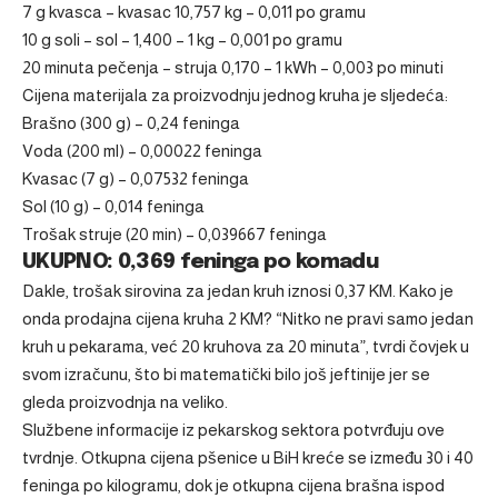
7 g kvasca – kvasac 10,757 kg – 0,011 po gramu
10 g soli – sol – 1,400 – 1 kg – 0,001 po gramu
20 minuta pečenja – struja 0,170 – 1 kWh – 0,003 po minuti
Cijena materijala za proizvodnju jednog kruha je sljedeća:
Brašno (300 g) – 0,24 feninga
Voda (200 ml) – 0,00022 feninga
Kvasac (7 g) – 0,07532 feninga
Sol (10 g) – 0,014 feninga
Trošak struje (20 min) – 0,039667 feninga
UKUPNO: 0,369 feninga po komadu
Dakle, trošak sirovina za jedan kruh iznosi 0,37 KM. Kako je
onda prodajna cijena kruha 2 KM? “Nitko ne pravi samo jedan
kruh u pekarama, već 20 kruhova za 20 minuta”, tvrdi čovjek u
svom izračunu, što bi matematički bilo još jeftinije jer se
gleda proizvodnja na veliko.
Službene informacije iz pekarskog sektora potvrđuju ove
tvrdnje. Otkupna cijena pšenice u BiH kreće se između 30 i 40
feninga po kilogramu, dok je otkupna cijena brašna ispod