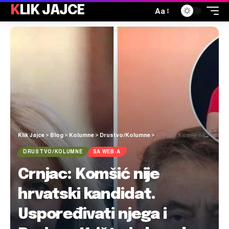
KLIK JAJCE
Aa
Klik Jajce
>
Blog
>
Kolumne
>
Drustvo/Kolumne
>
Crnjac: Komšić nije hrvatski kandidat. Uspoređivati njega i Borjanu Krišto je kao da uspoređujete kruške i majonezu
DRUSTVO/KOLUMNE
SA WEB-A
Crnjac: Komšić nije
hrvatski kandidat.
Uspoređivati njega i