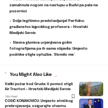
zamahnula nogom na nastupu u Budvi pa pala na
pozornici
Dolje legitimno predstavljanje! Perfidno
građanstvo lajpciškog profesora – Hrvatski
Medijski Servis
Slavna glumica ucjenjivana golim
fotografijama pa ih sama objavila: Umjesto
podrške stigle optužbe, ‘Slomilo me’
You Might Also Like
Veliki požar kod Gruda: U pomoć stigli
Air Tractori – Hrvatski Medijski Servis
1 Min Read
ĆOSIĆ KONAKOVIĆU: Umjesto etničkog
prebrojavanja, osigurajte stvarnu