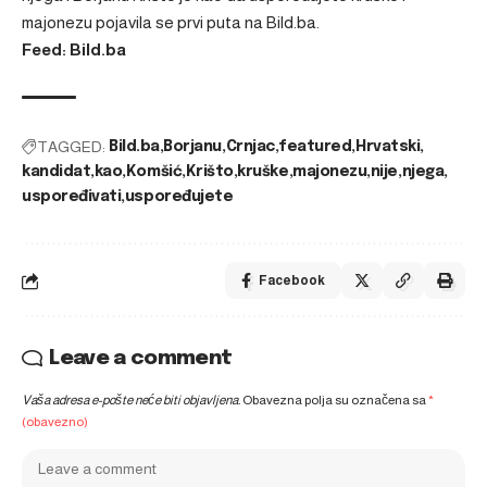
majonezu
pojavila se prvi puta na
Bild.ba
.
Feed: Bild.ba
TAGGED:
Bild.ba
Borjanu
Crnjac
featured
Hrvatski
kandidat
kao
Komšić
Krišto
kruške
majonezu
nije
njega
uspoređivati
uspoređujete
Facebook
Leave a comment
Vaša adresa e-pošte neće biti objavljena.
Obavezna polja su označena sa
*
(obavezno)