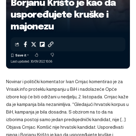
Borjanu Krišto je kao da
uspoređujete kruške i
majonezu
Last updated: 30/09/2022 18:06
Novinar i politički komentator Ivan Crnjac komentirao je za
Vrisak.info proteklu kampanju u BiH i nadolazeće Opće
izbore koji će biti održani u nedjelju, 2. listopada. Crnjac kaže
da je kampanja bila nezanimljiva. “Gledajući hrvatski korpus u
BiH, kampanja je bila dosadna. S obzirom na to da na
izborima postoji samo jedan predsjednički kandidat, nije […]
Objava
Crnjac: Komšić nije hrvatski kandidat. Uspoređivati
njega i Borjanu Krišto je kao da uspoređujete kruške i