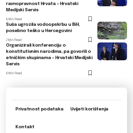
ravnopravnost Hrvata – Hrvatski
Medijski Servis
6 Min Read
Suša ugrozila vodoopskrbu u BiH,
posebno teško u Hercegovini
2 Min Read
Organizirali konferenciju o
konstitutivnim narodima, pa govorili o
etničkim skupinama – Hrvatski Medijski
Servis
6 Min Read
Privatnost podataka
Uvijeti korištenja
Kontakt