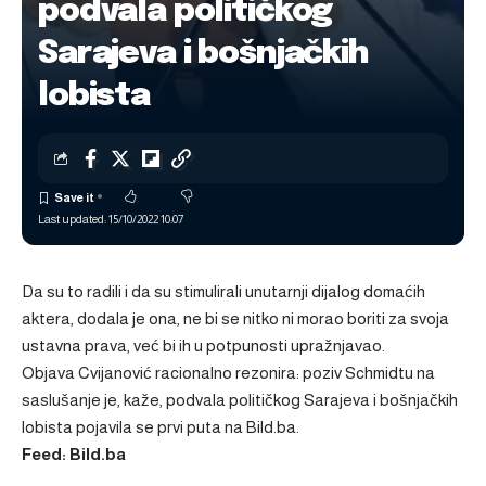
podvala političkog
Sarajeva i bošnjačkih
lobista
Last updated: 15/10/2022 10:07
Da su to radili i da su stimulirali unutarnji dijalog domaćih
aktera, dodala je ona, ne bi se nitko ni morao boriti za svoja
ustavna prava, već bi ih u potpunosti upražnjavao.
Objava
Cvijanović racionalno rezonira: poziv Schmidtu na
saslušanje je, kaže, podvala političkog Sarajeva i bošnjačkih
lobista
pojavila se prvi puta na
Bild.ba
.
Feed: Bild.ba