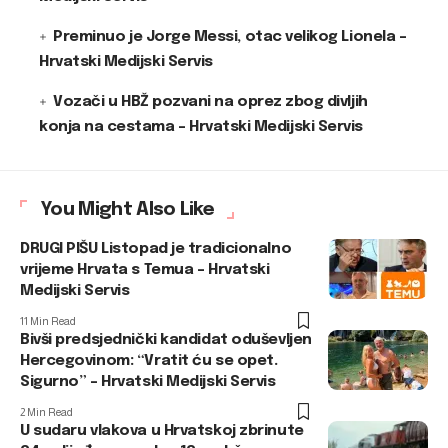
Preminuo je Jorge Messi, otac velikog Lionela –
Hrvatski Medijski Servis
Vozači u HBŽ pozvani na oprez zbog divljih
konja na cestama – Hrvatski Medijski Servis
You Might Also Like
DRUGI PIŠU Listopad je tradicionalno
vrijeme Hrvata s Temua – Hrvatski
Medijski Servis
11 Min Read
Bivši predsjednički kandidat oduševljen
Hercegovinom: “Vratit ću se opet.
Sigurno” – Hrvatski Medijski Servis
2 Min Read
U sudaru vlakova u Hrvatskoj zbrinute