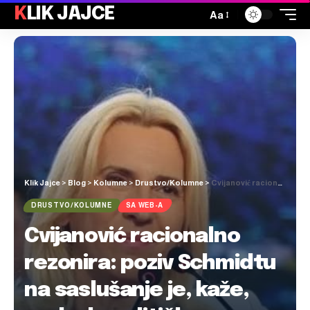
KLIK JAJCE
Aa
Klik Jajce
>
Blog
>
Kolumne
>
Drustvo/Kolumne
>
Cvijanović racionalno rezonira: poziv Schmidtu na saslušanje je, kaže, podvala političkog Sarajeva i bošnjačkih lobista
DRUSTVO/KOLUMNE
SA WEB-A
Cvijanović racionalno
rezonira: poziv Schmidtu
na saslušanje je, kaže,