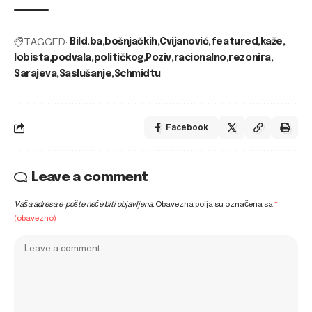
TAGGED:
Bild.ba
bošnjačkih
Cvijanović
featured
kaže
lobista
podvala
političkog
Poziv
racionalno
rezonira
Sarajeva
Saslušanje
Schmidtu
Facebook
Leave a comment
Vaša adresa e-pošte neće biti objavljena.
Obavezna polja su označena sa
*
(obavezno)