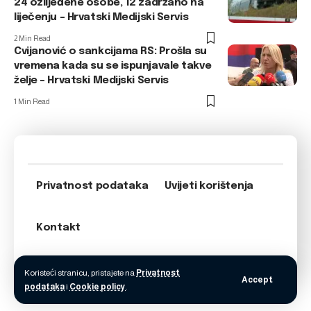
24 ozlijeđene osobe, 12 zadržano na
liječenju – Hrvatski Medijski Servis
2 Min Read
Cvijanović o sankcijama RS: Prošla su
vremena kada su se ispunjavale takve
želje – Hrvatski Medijski Servis
1 Min Read
Privatnost podataka
Uvijeti korištenja
Kontakt
Koristeći stranicu, pristajete na
Privatnost
Accept
podataka
i
Cookie policy
.