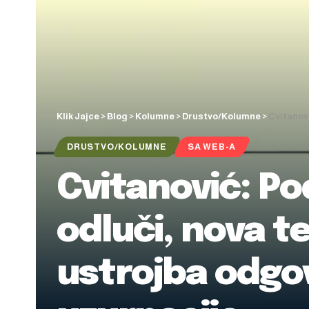
Klik Jajce
>
Blog
>
Kolumne
>
Drustvo/Kolumne
>
Cvitanovi
DRUSTVO/KOLUMNE
SA WEB-A
Cvitanović: P
odluči, nova t
ustrojba odgo