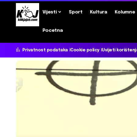
Vijesti
Sport
Kultura
Kolumne
Pocetna
Privatnost podataka
Cookie policy
Uvijeti korištenj