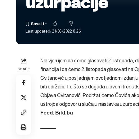
uzurpacije
Last updated: 21/05/2022 8:26
“Ja vjerujem da ćemo glasovati 2. listopada,
financija i da ćemo 2. listopada glasovati na 
SHARE
Cvitanović u posljednjem ovotjednom izdanj
biti održani. To što se događa u ovom trenutk
Objava
Cvitanović: Podržat ćemo Čovića ako 
ustrojba odgovor u slučaju nastavka uzurpaci
Feed: Bild.ba