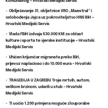
Komunalnog – Hrvatski Medijski Servis
Obilježavanje 31. obljetnice VRO „Maestral“ i
oslobođenja Jajca uz pokroviteljstvo HNS BiH –
Hrvatski Medijski Servis
Vlada FBiH izdvaja 530.000 KM za oblast
kulture i sporta te vjerske institucije – Hrvatski
Medijski Servis
Uhićen krijumčar migranata preko BiH,
prijevoz naplaćivao i do 10.000 eura – Hrvatski
Medijski Servis
TRAGEDIJA U ZAGREBU Troje mrtvih, autom,
velikom brzinom, udarili u stub – Hrvatski
Medijski Servis
TI uočio 1.200 primjera moguće zlouporabe