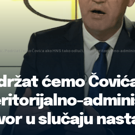
ć: Podržat ćemo Čovića ako HNS tako odluči, nova teritorijalno-admini
održat ćemo Čović
eritorijalno-admin
vor u slučaju nast