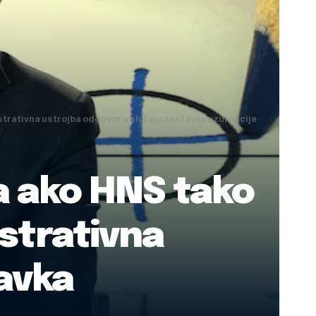
strativna ustrojba odgovor u slučaju nastavka uzurpacije
a ako HNS tako
istrativna
avka