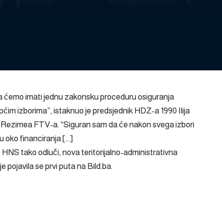
 da ćemo imati jednu zakonsku proceduru osiguranja
Općim izborima”, istaknuo je predsjednik HDZ-a 1990 Ilija
u Rezimea FTV-a. “Siguran sam da će nakon svega izbori
u oko financiranja […]
HNS tako odluči, nova teritorijalno-administrativna
je
pojavila se prvi puta na
Bild.ba
.