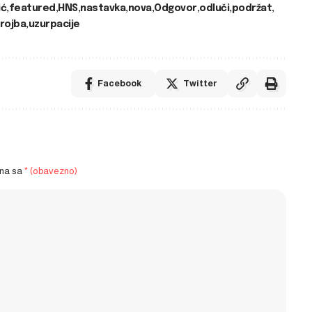
ić
featured
HNS
nastavka
nova
Odgovor
odluči
podržat
rojba
uzurpacije
Facebook
Twitter
ena sa
* (obavezno)