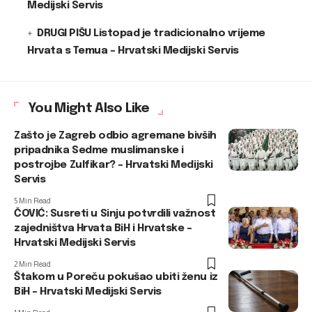
Medijski Servis
DRUGI PIŠU Listopad je tradicionalno vrijeme
Hrvata s Temua – Hrvatski Medijski Servis
You Might Also Like
Zašto je Zagreb odbio agremane bivših
pripadnika Sedme muslimanske i
postrojbe Zulfikar? – Hrvatski Medijski
Servis
5 Min Read
ČOVIĆ: Susreti u Sinju potvrdili važnost
zajedništva Hrvata BiH i Hrvatske –
Hrvatski Medijski Servis
2 Min Read
Štakom u Poreču pokušao ubiti ženu iz
BiH – Hrvatski Medijski Servis