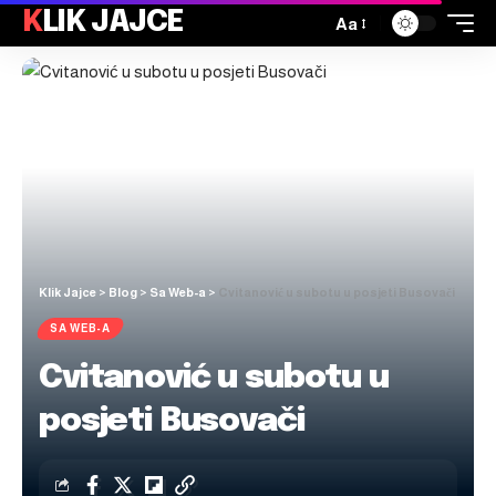
KLIK JAJCE
Aa
Klik Jajce
>
Blog
>
Sa Web-a
>
Cvitanović u subotu u posjeti Busovači
SA WEB-A
Cvitanović u subotu u
posjeti Busovači