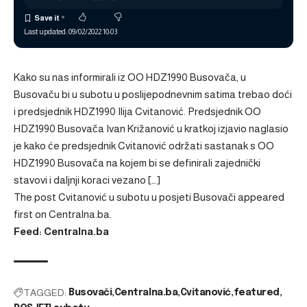
Last updated: 09/02/2022 10:03
Kako su nas informirali iz OO HDZ1990 Busovača, u
Busovaču bi u subotu u poslijepodnevnim satima trebao doći
i predsjednik HDZ1990 Ilija Cvitanović. Predsjednik OO
HDZ1990 Busovača Ivan Križanović u kratkoj izjavio naglasio
je kako će predsjednik Cvitanović održati sastanak s OO
HDZ1990 Busovača na kojem bi se definirali zajednički
stavovi i daljnji koraci vezano […]
The post
Cvitanović u subotu u posjeti Busovači
appeared
first on
Centralna.ba
.
Feed: Centralna.ba
TAGGED:
Busovači
Centralna.ba
Cvitanović
featured