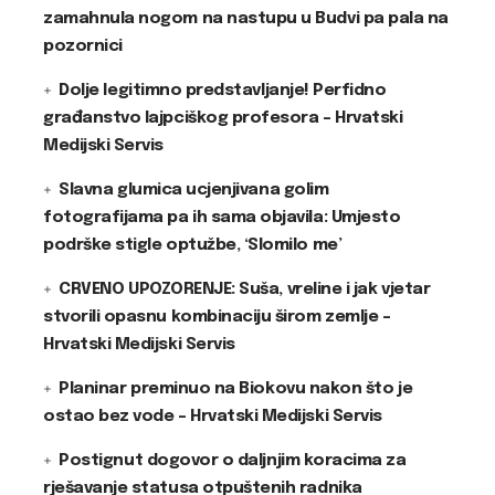
zamahnula nogom na nastupu u Budvi pa pala na
pozornici
Dolje legitimno predstavljanje! Perfidno
građanstvo lajpciškog profesora – Hrvatski
Medijski Servis
Slavna glumica ucjenjivana golim
fotografijama pa ih sama objavila: Umjesto
podrške stigle optužbe, ‘Slomilo me’
CRVENO UPOZORENJE: Suša, vreline i jak vjetar
stvorili opasnu kombinaciju širom zemlje –
Hrvatski Medijski Servis
Planinar preminuo na Biokovu nakon što je
ostao bez vode – Hrvatski Medijski Servis
Postignut dogovor o daljnjim koracima za
rješavanje statusa otpuštenih radnika