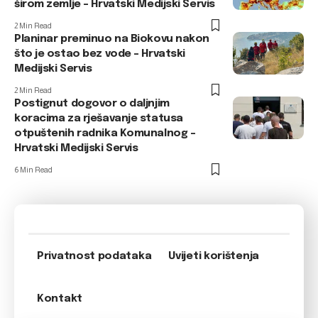
širom zemlje – Hrvatski Medijski Servis
2 Min Read
Planinar preminuo na Biokovu nakon
što je ostao bez vode – Hrvatski
Medijski Servis
2 Min Read
Postignut dogovor o daljnjim
koracima za rješavanje statusa
otpuštenih radnika Komunalnog –
Hrvatski Medijski Servis
6 Min Read
Privatnost podataka
Uvijeti korištenja
Kontakt