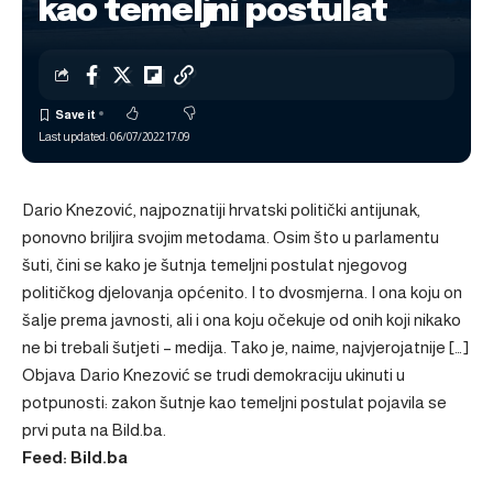
kao temeljni postulat
Last updated: 06/07/2022 17:09
Dario Knezović, najpoznatiji hrvatski politički antijunak,
ponovno briljira svojim metodama. Osim što u parlamentu
šuti, čini se kako je šutnja temeljni postulat njegovog
političkog djelovanja općenito. I to dvosmjerna. I ona koju on
šalje prema javnosti, ali i ona koju očekuje od onih koji nikako
ne bi trebali šutjeti – medija. Tako je, naime, najvjerojatnije […]
Objava
Dario Knezović se trudi demokraciju ukinuti u
potpunosti: zakon šutnje kao temeljni postulat
pojavila se
prvi puta na
Bild.ba
.
Feed: Bild.ba