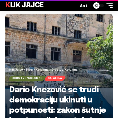
KLIK JAJCE
Aa
Klik Jajce
>
Blog
>
Kolumne
>
Drustvo/Kolumne
>
Dario Knezović se trudi demokraciju ukinuti u potpunosti: zakon šutnje kao temeljni postulat
DRUSTVO/KOLUMNE
SA WEB-A
Dario Knezović se trudi
demokraciju ukinuti u
potpunosti: zakon šutnje