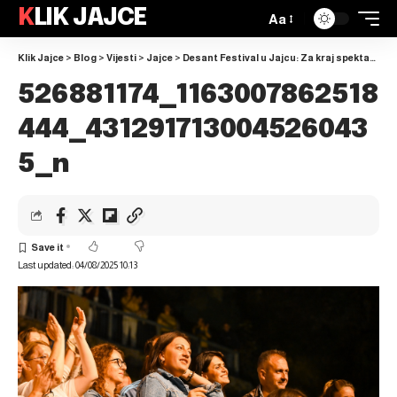
KLIK JAJCE
Aa
Klik Jajce
>
Blog
>
Vijesti
>
Jajce
>
Desant Festival u Jajcu: Za kraj spektakl Željka Joksimovića ispod Plivskog vodopada
526881174_1163007862518
444_431291713004526043
5_n
Last updated: 04/08/2025 10:13