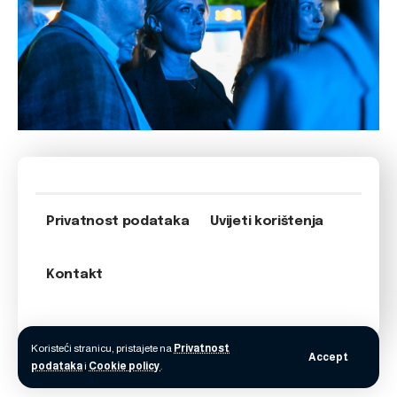
Privatnost podataka
Uvijeti korištenja
Kontakt
Koristeći stranicu, pristajete na
Privatnost
Accept
podataka
i
Cookie policy
.