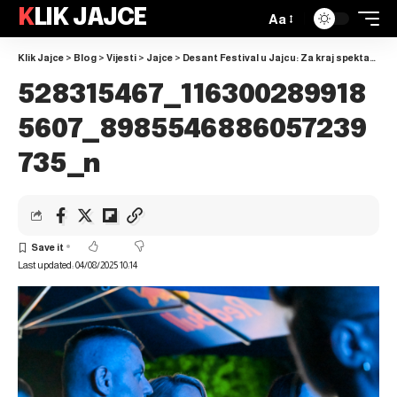
KLIK JAJCE
Aa
Klik Jajce
>
Blog
>
Vijesti
>
Jajce
>
Desant Festival u Jajcu: Za kraj spektakl Željka Joksimovića ispod Plivskog vodopada
528315467_116300289918
5607_8985546886057239
735_n
Last updated: 04/08/2025 10:14