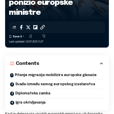
ponizio europske
ministre
Last updated: 12/07/2025 13:27
Contents
Pitanje migracija mobilizira europske glasače
Svađa između samog europskog izaslanstva
Diplomatska zamka
Igra okrivljavanja
Kad je delegacija visokih europskih ministara i dužnosnika