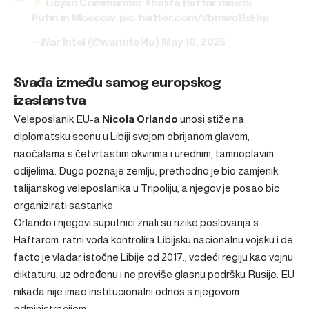
Libyan Commander Khalifa Haftar meets
Putin in Moscow.
pic.twitter.com/VbmwoBsEhp
— War Intel (@warintel4u)
May 10, 2025
Svađa između samog europskog
izaslanstva
Veleposlanik EU-a
Nicola Orlando
unosi stiže na
diplomatsku scenu u Libiji svojom obrijanom glavom,
naočalama s četvrtastim okvirima i urednim, tamnoplavim
odijelima. Dugo poznaje zemlju, prethodno je bio zamjenik
talijanskog veleposlanika u Tripoliju, a njegov je posao bio
organizirati sastanke.
Orlando i njegovi suputnici znali su rizike poslovanja s
Haftarom: ratni vođa kontrolira Libijsku nacionalnu vojsku i de
facto je vladar istočne Libije od 2017., vodeći regiju kao vojnu
diktaturu, uz određenu i ne previše glasnu podršku Rusije. EU
nikada nije imao institucionalni odnos s njegovom
administracijom.