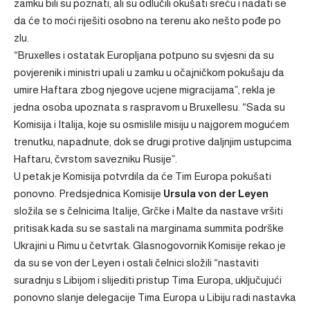
zamku bili su poznati, ali su odlučili okušati sreću i nadati se
da će to moći riješiti osobno na terenu ako nešto pođe po
zlu.
“Bruxelles i ostatak Europljana potpuno su svjesni da su
povjerenik i ministri upali u zamku u očajničkom pokušaju da
umire Haftara zbog njegove ucjene migracijama”, rekla je
jedna osoba upoznata s raspravom u Bruxellesu. “Sada su
Komisija i Italija, koje su osmislile misiju u najgorem mogućem
trenutku, napadnute, dok se drugi protive daljnjim ustupcima
Haftaru, čvrstom savezniku Rusije”.
U petak je Komisija potvrdila da će Tim Europa pokušati
ponovno. Predsjednica Komisije
Ursula von der Leyen
složila se s čelnicima Italije, Grčke i Malte da nastave vršiti
pritisak kada su se sastali na marginama summita podrške
Ukrajini u Rimu u četvrtak. Glasnogovornik Komisije rekao je
da su se von der Leyen i ostali čelnici složili “nastaviti
suradnju s Libijom i slijediti pristup Tima Europa, uključujući
ponovno slanje delegacije Tima Europa u Libiju radi nastavka