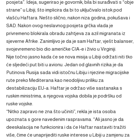
posjeta”. Ideja, sugerirao je govornik, bila bi surađivati s “obje
strane” u Libiji, što implicira da bi to uključivalo istok pod
vlašću Haftara.
Nešto slično, nakon niza godina, pokušava i
SAD
. Nakon ovog neslavnog posjeta grčka vlada je
privremeno blokirala obradu zahtjeva za azil migranata iz
sjeverne Afrike
. Zanimljivo je da je sam Haftar, vješt balanser,
svojevremeno bio
dio američke CIA-e i živio u Virginiji
.
Nije točno jasno kada će se nova misija u Libiji održati niti tko
će sljedeći put biti u avionu. Jedan od glavnih rizika je da
Putinova Rusija sada vidi istočnu Libiju i njezine migracijske
rute preko Mediterana kao neodoljivu priliku za
destabilizaciju EU-a. Haftar je održao više sastanaka s
ruskim ministrima, a
njegova vojska dobila je podršku od
ruske vojske
.
“Nitko zapravo ne zna što učiniti”, rekla je ista osoba
upoznata s gore navedenim raspravama. “Ali jasno je da
deeskalacija ne funkcionira i da će Haftar nastaviti tražiti
više, čime će unaprijediti ruske interese u Libiji u zamjenu za