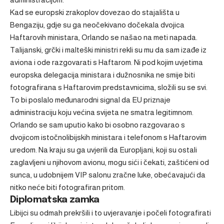
Kad se europski zrakoplov dovezao do stajališta u
Bengaziju, gdje su ga neočekivano dočekala dvojica
Haftarovih ministara, Orlando se našao na meti napada.
Talijanski, grčki i malteški ministri rekli su mu da sam izađe iz
aviona i ode razgovarati s Haftarom. Ni pod kojim uvjetima
europska delegacija ministara i dužnosnika ne smije biti
fotografirana s Haftarovim predstavnicima, složili su se svi.
To bi poslalo međunarodni signal da EU priznaje
administraciju koju većina svijeta ne smatra legitimnom.
Orlando se sam uputio kako bi osobno razgovarao s
dvojicom istočnolibijskih ministara i telefonom s Haftarovim
uredom. Na kraju su ga uvjerili da Europljani, koji su ostali
zaglavljeni u njihovom avionu, mogu sići i čekati, zaštićeni od
sunca, u udobnijem VIP salonu zračne luke, obećavajući da
nitko neće biti fotografiran pritom.
Diplomatska zamka
Libijci su odmah prekršili i to uvjeravanje i počeli fotografirati