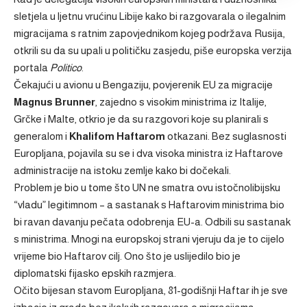
sletjela u ljetnu vrućinu Libije kako bi razgovarala o ilegalnim
migracijama s ratnim zapovjednikom kojeg podržava Rusija,
otkrili su da su upali u političku zasjedu, piše europska verzija
portala
Politico
.
Čekajući u avionu u Bengaziju, povjerenik EU za migracije
Magnus Brunner
, zajedno s visokim ministrima iz Italije,
Grčke i Malte, otkrio je da su razgovori koje su planirali s
generalom i
Khalifom Haftarom
otkazani. Bez suglasnosti
Europljana, pojavila su se i dva visoka ministra iz Haftarove
administracije na istoku zemlje kako bi dočekali.
Problem je bio u tome što UN ne smatra ovu istočnolibijsku
“vladu” legitimnom – a sastanak s Haftarovim ministrima bio
bi ravan davanju pečata odobrenja EU-a. Odbili su sastanak
s ministrima. Mnogi na europskoj strani vjeruju da je to cijelo
vrijeme bio Haftarov cilj. Ono što je uslijedilo bio je
diplomatski fijasko epskih razmjera.
Očito bijesan stavom Europljana, 81-godišnji Haftar ih je sve