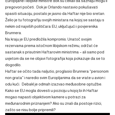
Europljane i libijske ministre dok su čekali da saznaju mogu li
pregovori početi. Dok je Orlando nastavio pokušavati
spasiti situaciju, postalo je jasno da Haftar nije bio sretan.
Želio je tu fotografiju svojih ministara na kojoj se sastaju s
nekim od najviših političara EU, uključujući i povjerenika
Brunnera.
Na kraju je EU predložila kompromis. Unatoč svojim
rezervama prema istočnom libijskom režimu, održat će
sastanak s prisutnim Haftarovim ministrima – ali samo pod
uvjetom da se ne objavi fotografija koja pokazuje da se to
dogodilo.
Haftar se očito tada naljutio, proglasio Brunnera “personom
non grata” i naredio svim Europljanima da se vrate u avion i
odu kući. Debakl je odmah izazvao međusobne optužbe.
Kako se EU mogla dovesti u poziciju u kojoj bi ih Haftar
mogao napasti objektivom kamere u potrazi za
međunarodnim priznanjem? Ako su znali da postoje rizici,
zašto se nisu bolje pripremili?