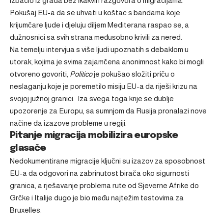
izbacio iz grada bez ikakvih razgovora o migracijama.
Pokušaj EU-a da se uhvati u koštac s bandama koje
krijumčare ljude i djeluju diljem Mediterana raspao se, a
dužnosnici sa svih strana međusobno krivili za nered.
Na temelju intervjua s više ljudi upoznatih s debaklom u
utorak, kojima je svima zajamčena anonimnost kako bi mogli
otvoreno govoriti,
Politico
je pokušao složiti priču o
neslaganju koje je poremetilo misiju EU-a da riješi krizu na
svojoj južnoj granici. Iza svega toga krije se dublje
upozorenje za Europu, sa sumnjom da Rusija pronalazi nove
načine da izazove probleme u regiji.
Pitanje migracija mobilizira europske
glasače
Nedokumentirane migracije ključni su izazov za sposobnost
EU-a da odgovori na zabrinutost birača oko sigurnosti
granica, a rješavanje problema rute od Sjeverne Afrike do
Grčke i Italije dugo je bio među najtežim testovima za
Bruxelles.