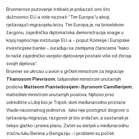
Brunnerovo putovanje trebalo je pokazati ono što
dužnosnici EU-a vole nazivati “Tim Europa”u akciji,
rješavajući migracijsku krizu. Tim Europa je, na briselskom
žargonu, zajednička diplomatska demonstracija snage u
kojoj najmoćnije institucije EU-a – poput Komisije i Europske
investicijske banke – surađuju sa zemljama članicama “kako
bi naše zajedničko vanjsko djelovanje postalo više od zbroja
svojih dijelova”.
Brunner se ukrcao u avion s grčkim ministrom za migracije
Thanosom Plevrisom
, talijanskim ministrom unutarnjih
poslova
Matteom Piantedosijem
i
Byronom Camillerijem
,
malteškim ministrom unutarnjih poslova. Njihovo prvo
odredište u Libiji bio je Tripoli, dom međunarodno priznate
Vlade nacionalnog jedinstva. Iako nije postignut dogovor o
rješavanju migracija, razgovor je bio srdačan, a sastanak je
tekao glatko i prema planu. Zatim su sletjeli u međunarodnu
zračnu luku Benina u Bengaziju – i problemi su počeli.