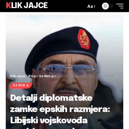
KLIK JAJCE
Aa
Klik Jajce
>
Blog
>
Sa Web-a
>
Detalji diplomatske zamke epskih razmjera: Libijski vojskovođa ponizio europske ministre
SA WEB-A
Detalji diplomatske
zamke epskih razmjera:
Libijski vojskovođa