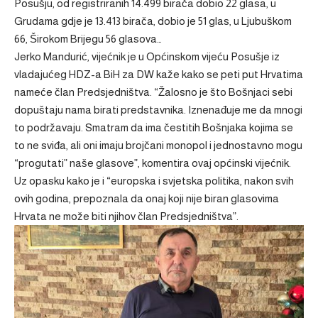
Posušju, od registriranih 14.499 birača dobio 22 glasa, u
Grudama gdje je 13.413 birača, dobio je 51 glas, u Ljubuškom
66, Širokom Brijegu 56 glasova…
Jerko Mandurić, vijećnik je u Općinskom vijeću Posušje iz
vladajućeg HDZ-a BiH za DW kaže kako se peti put Hrvatima
nameće član Predsjedništva. “Žalosno je što Bošnjaci sebi
dopuštaju nama birati predstavnika. Iznenađuje me da mnogi
to podržavaju. Smatram da ima čestitih Bošnjaka kojima se
to ne sviđa, ali oni imaju brojčani monopol i jednostavno mogu
“progutati” naše glasove”, komentira ovaj općinski vijećnik.
Uz opasku kako je i “europska i svjetska politika, nakon svih
ovih godina, prepoznala da onaj koji nije biran glasovima
Hrvata ne može biti njihov član Predsjedništva”.