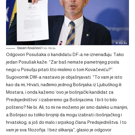
Slaven Kovačević
Foto: Klix.ba
Odgovori Posušaka o kandidatu DF-a ne iznenađuju. Tako
jedan Posušak kaže: “Zar baš nemate pametnijeg posla
nego u Posušju pitati što mislimo o tom Kovačeviću?”.
Sugovornik DW-a nastavio je objašnjavati. “To vam je isto
kao da mi, Hrvati, nađemo jednog Bošnjaka iz Ljubuškog ili
Mostara, i onda kažemo ‘ovo je bošnjački kandidat za
Predsjedništvo’ i izaberemo ga Bošnjacima. I bi li to bilo
pošteno? Ne bi. Ali, to mi ne možemo jer smo daleko u manjini,
a Bošnjaci su toliko brojniji da mogu izabrati i bošnjačkog i
hrvatskog, a još do malo i srpskog člana Predsjedništva. I to
vam je sva filozofija. I bez slikanja”, glasio je odgovor