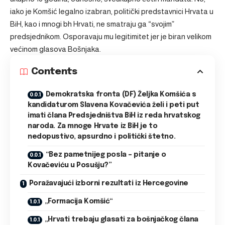
iako je Komšić legalno izabran, politički predstavnici Hrvata u
BiH, kao i mnogi bh Hrvati, ne smatraju ga “svojim”
predsjednikom. Osporavaju mu legitimitet jer je biran velikom
većinom glasova Bošnjaka.
Contents
Demokratska fronta (DF) Željka Komšića s
kandidaturom Slavena Kovačevića želi i peti put
imati člana Predsjedništva BiH iz reda hrvatskog
naroda. Za mnoge Hrvate iz BiH je to
nedopustivo, apsurdno i politički štetno.
“Bez pametnijeg posla – pitanje o
Kovačeviću u Posušju?”
Poražavajući izborni rezultati iz Hercegovine
„Formacija Komšić“
„Hrvati trebaju glasati za bošnjačkog člana