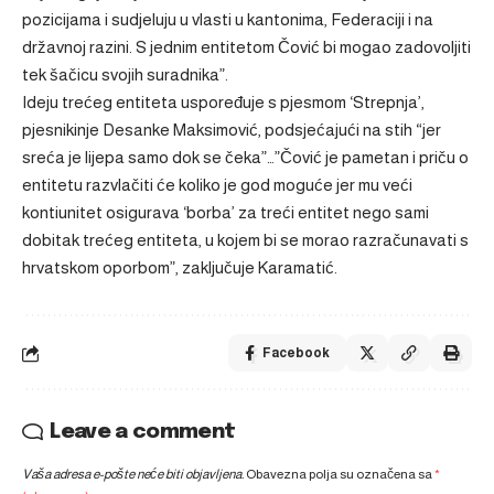
pozicijama i sudjeluju u vlasti u kantonima, Federaciji i na
državnoj razini. S jednim entitetom Čović bi mogao zadovoljiti
tek šačicu svojih suradnika”.
Ideju trećeg entiteta uspoređuje s pjesmom ‘Strepnja’,
pjesnikinje Desanke Maksimović, podsjećajući na stih “jer
sreća je lijepa samo dok se čeka”…”Čović je pametan i priču o
entitetu razvlačiti će koliko je god moguće jer mu veći
kontiunitet osigurava ‘borba’ za treći entitet nego sami
dobitak trećeg entiteta, u kojem bi se morao razračunavati s
hrvatskom oporbom”, zaključuje Karamatić.
Facebook
Leave a comment
Vaša adresa e-pošte neće biti objavljena.
Obavezna polja su označena sa
*