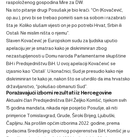
raspoloženog gospodina Mire za DW.
Na isto pitanje drugi Posušak je bio kraći: “On (Kovačević,
op.au.), prvo bi se trebao pomiriti sam sa sobom i razabrati
šta je. Koliko slušam vijesti on je po potrebi Hrvat, Srbin ili
Ostali. Ne mislim ništa o njemu”.
Slaven Kovačević je Europskom sudu za ljudska
uputio
apelaciju
jer je smatrao kako je diskriminiran zbog
nezastupljenosti u Domu naroda Parlamentarne skupštine
BiH i Predsjedništvu BiH. U ovoj apelaciji Kovačeivć se
izjasnio kao ‘Ostali’. U konačnici,
Sud je presudio kako nije
diskriminiran
te kako je, nakon što se utvrdilo da ima hrvatsko
državljanstvo, “pokušao obmanuti Sud”.
Poražavajući izborni rezultati iz Hercegovine
Aktualni član Predsjedništva BiH Željko Komšić, tijekom svih
15 godina mandata, nikada nije posjetio Posušje, ali niti
primjerice Tomislavgrad, Grude, Široki Brijeg, Ljubuški,
Čapljinu…Na prošlim općim izborima 2022. godine, prema
podacima Središnjeg izbornog povjerenstva BiH, Komšić je u