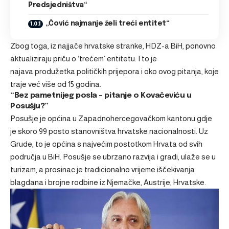
Predsjedništva“
„Čović najmanje želi treći entitet“
Zbog toga, iz najjače hrvatske stranke, HDZ-a BiH, ponovno
aktualiziraju priču o ‘trećem’ entitetu. I to je
najava
produžetka političkih prijepora i oko ovog pitanja
, koje
traje već više od 15 godina.
“Bez pametnijeg posla – pitanje o Kovačeviću u
Posušju?”
Posušje je općina u Zapadnohercegovačkom kantonu gdje
je skoro 99 posto stanovništva hrvatske nacionalnosti. Uz
Grude, to je općina s najvećim postotkom Hrvata od svih
područja u BiH. Posušje se ubrzano razvija i gradi, ulaže se u
turizam, a prosinac je tradicionalno vrijeme iščekivanja
blagdana i brojne rodbine iz Njemačke, Austrije, Hrvatske.