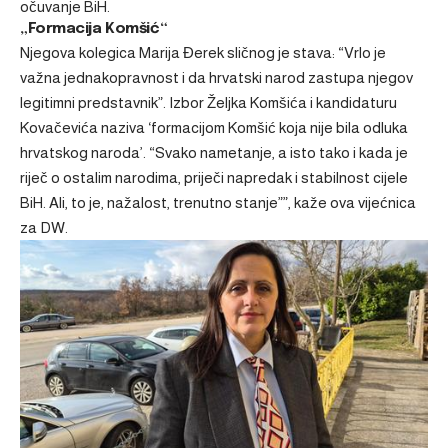
očuvanje BiH.
„Formacija Komšić“
Njegova kolegica Marija Đerek sličnog je stava: “Vrlo je
važna jednakopravnost i da hrvatski narod zastupa njegov
legitimni predstavnik”. Izbor Željka Komšića i kandidaturu
Kovačevića naziva ‘formacijom Komšić koja nije bila odluka
hrvatskog naroda’. “Svako nametanje, a isto tako i kada je
riječ o ostalim narodima, priječi napredak i stabilnost cijele
BiH. Ali, to je, nažalost, trenutno stanje””, kaže ova vijećnica
za DW.