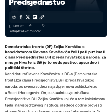
Predsjedništvo
Last updated: 22/12/2025 9:21
Demokratska fronta (DF) Željka Komšića s
kandidaturom Slavena Kovačevića želi i peti put imati
člana Predsjedništva BiH iz reda hrvatskog naroda. Za
mnoge Hrvate iz BiH je to nedopustivo, apsurdno i
politički štetno.
Kandidatura
Slavena Kovačevića iz DF-a (Demokratska
fronta)
za člana Predsjedništva BiH iz reda hrvatskog
naroda, po svemu sudeći, najavljuje i novu političku krizu
u
Bosni i Hercegovini
. On je aktualni savjetnik člana
Predsjedništva BiH Željka Komšića koji će u tom kolektivnom
tijelu i najvišoj državnoj instituciji, sljedeće godine provesti
ukupno 16 godina, odnosno, sveukupno četiri mandata. No,