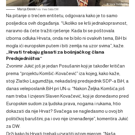
Marija Đerek
Foto: Vera Soldo/DW
Na pitanje o trećem entitetu, odgovara kako je to samo
posljedica ovih događanja. “Ukoliko se krši jednakopravnost,
naravno da ćete tražiti rješenje. Kada bi se poštovala
izborna odluka Hrvata, onda ne bi bilo ni ovakvih tema, BiH bi
mogla ići europskim putem i biti zemlja na uzor svima”, kaže.
„Hrvati trebaju glasati za bošnjačkog člana
Predsjedništva“
Zvonimir Jukić još je jedan Posušanin koji je također kritičan
prema “projektu Komšić-Kovačević” iza kojeg, kako kaže,
stoji Zlatko Lagumdžija, nekadašnji predsjednik SDP-a BiH, a
danas veleposlanik BiH pri UN-u. “Nakon Željka Komšića još
nam treba I izvjesni Slaven Kovačević, koji je donedavno pred
Europskim sudom za ljudska prava, nogama i rukama, htio
dokazati da nije Hrvat? Svačega se nagledasmo u ovoj bh
političkoj baruštini, pa i ovo nije iznenađenje”, komentira Jukić
za DW.
Drži kako bi Hrvati trebali uzvratiti istom mjerom. “Naša