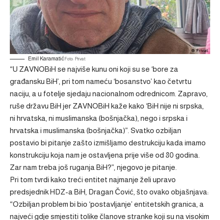
Emil Karamatić
Foto: Privat
“U ZAVNOBiH se najviše kunu oni koji su se ‘bore za
građansku BiH’, pri tom nameću ‘bosanstvo’ kao četvrtu
naciju, a u fotelje sjedaju nacionalnom odrednicom. Zapravo,
ruše državu BiH jer ZAVNOBiH kaže kako ‘BiH nije ni srpska,
ni hrvatska, ni muslimanska (bošnjačka), nego i srpska i
hrvatska i muslimanska (bošnjačka)”. Svatko ozbiljan
postavio bi pitanje zašto izmišljamo destrukciju kada imamo
konstrukciju koja nam je ostavljena prije više od 80 godina.
Zar nam treba još ruganja BiH?”, njegovo je pitanje.
Pri tom tvrdi kako treći entitet najmanje želi upravo
predsjednik HDZ-a BiH, Dragan Čović, što ovako objašnjava:
“Ozbiljan problem bi bio ‘postavljanje’ entitetskih granica, a
najveći gdje smjestiti tolike članove stranke koji su na visokim