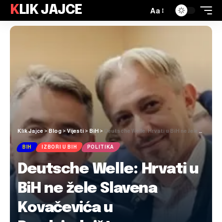
KLIK JAJCE
Aa
Klik Jajce
>
Blog
>
Vijesti
>
BiH
>
Deutsche Welle: Hrvati u BiH ne žele Slavena Kovačevića u Predsjedništvo
BIH
IZBORI U BIH
POLITIKA
Deutsche Welle: Hrvati u
BiH ne žele Slavena
Kovačevića u