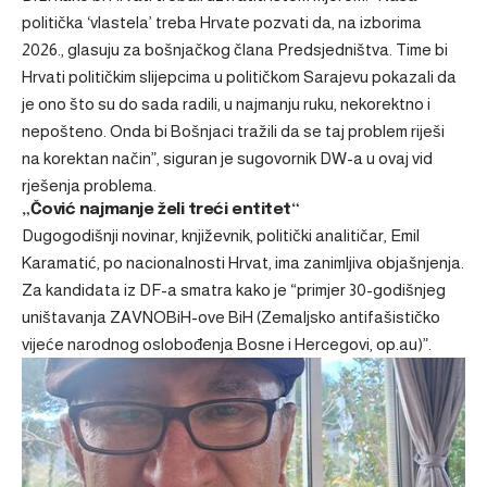
politička ‘vlastela’ treba Hrvate pozvati da, na izborima
2026., glasuju za bošnjačkog člana Predsjedništva. Time bi
Hrvati političkim slijepcima u političkom Sarajevu pokazali da
je ono što su do sada radili, u najmanju ruku, nekorektno i
nepošteno. Onda bi Bošnjaci tražili da se taj problem riješi
na korektan način”, siguran je sugovornik DW-a u ovaj vid
rješenja problema.
„Čović najmanje želi treći entitet“
Dugogodišnji novinar, književnik, politički analitičar, Emil
Karamatić, po nacionalnosti Hrvat, ima zanimljiva objašnjenja.
Za kandidata iz DF-a smatra kako je “primjer 30-godišnjeg
uništavanja ZAVNOBiH-ove BiH (Zemaljsko antifašističko
vijeće narodnog oslobođenja Bosne i Hercegovi, op.au)”.