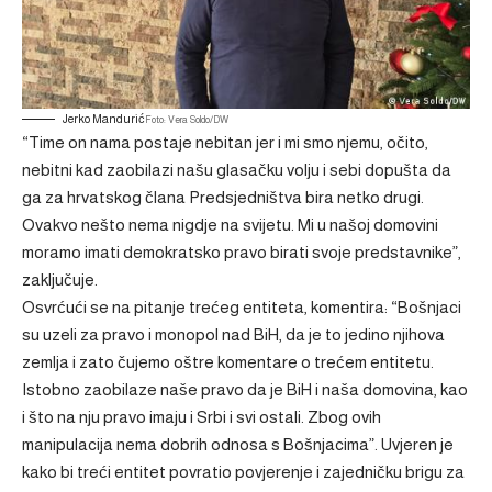
Jerko Mandurić
Foto: Vera Soldo/DW
“Time on nama postaje nebitan jer i mi smo njemu, očito,
nebitni kad zaobilazi našu glasačku volju i sebi dopušta da
ga za hrvatskog člana Predsjedništva bira netko drugi.
Ovakvo nešto nema nigdje na svijetu. Mi u našoj domovini
moramo imati demokratsko pravo birati svoje predstavnike”,
zaključuje.
Osvrćući se na pitanje trećeg entiteta, komentira: “Bošnjaci
su uzeli za pravo i monopol nad BiH, da je to jedino njihova
zemlja i zato čujemo oštre komentare o trećem entitetu.
Istobno zaobilaze naše pravo da je BiH i naša domovina, kao
i što na nju pravo imaju i Srbi i svi ostali. Zbog ovih
manipulacija nema dobrih odnosa s Bošnjacima”. Uvjeren je
kako bi treći entitet povratio povjerenje i zajedničku brigu za