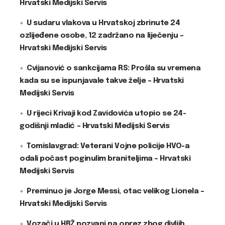
Hrvatski Medijski Servis
U sudaru vlakova u Hrvatskoj zbrinute 24
ozlijeđene osobe, 12 zadržano na liječenju –
Hrvatski Medijski Servis
Cvijanović o sankcijama RS: Prošla su vremena
kada su se ispunjavale takve želje – Hrvatski
Medijski Servis
U rijeci Krivaji kod Zavidovića utopio se 24-
godišnji mladić – Hrvatski Medijski Servis
Tomislavgrad: Veterani Vojne policije HVO-a
odali počast poginulim braniteljima – Hrvatski
Medijski Servis
Preminuo je Jorge Messi, otac velikog Lionela –
Hrvatski Medijski Servis
Vozači u HBŽ pozvani na oprez zbog divljih