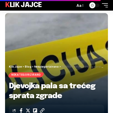
KLIK JAJCE
Aa
Klik Jajce
>
Blog
>
Nekategorizirano
>
Djevojka pala sa trećeg sprata zgrade
NEKATEGORIZIRANO
Djevojka pala sa trećeg
sprata zgrade