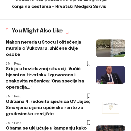
konja na cestama – Hrvatski Medijski Servis
You Might Also Like
Nakon nereda u Stocu i oštećenja
murala o Vukovaru, uhićene dvije
osobe
2 Min Read
Srbija u bezizlaznoj situaciji, Vučić
bjesni na Hrvatsku. Izgovorena i
znakovita rečenica: ‘Ona specijalna
operacija…‘
8 Min Read
Održana 4. redovita sjednica OV Jajce;
Smanjena cijena općinske rente za
građevinsko zemljište
2 Min Read
Obama se uključuje u kampanju kako