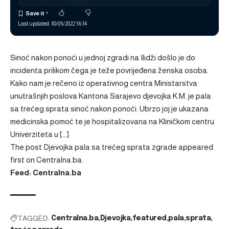
Last updated: 18/05/2022 16:14
Sinoć nakon ponoći u jednoj zgradi na Ilidži došlo je do
incidenta prilikom čega je teže povrijeđena ženska osoba.
Kako nam je rečeno iz operativnog centra Ministarstva
unutrašnjih poslova Kantona Sarajevo djevojka K.M. je pala
sa trećeg sprata sinoć nakon ponoći. Ubrzo joj je ukazana
medicinska pomoć te je hospitalizovana na Kliničkom centru
Univerziteta u […]
The post
Djevojka pala sa trećeg sprata zgrade
appeared
first on
Centralna.ba
.
Feed: Centralna.ba
TAGGED:
Centralna.ba
Djevojka
featured
pala
sprata