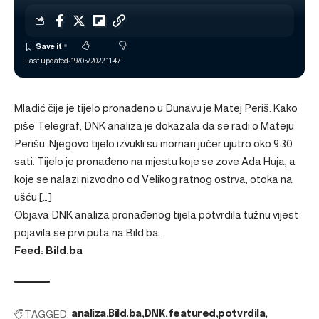
Last updated: 19/05/2022 11:47
Mladić čije je tijelo pronađeno u Dunavu je Matej Periš. Kako
piše Telegraf, DNK analiza je dokazala da se radi o Mateju
Perišu. Njegovo tijelo izvukli su mornari jučer ujutro oko 9:30
sati. Tijelo je pronađeno na mjestu koje se zove Ada Huja, a
koje se nalazi nizvodno od Velikog ratnog ostrva, otoka na
ušću […]
Objava
DNK analiza pronađenog tijela potvrdila tužnu vijest
pojavila se prvi puta na
Bild.ba
.
Feed: Bild.ba
TAGGED:
analiza
Bild.ba
DNK
featured
potvrdila