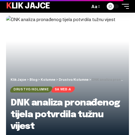
KLIK JAJCE
Aa
Klik Jajce
>
Blog
>
Kolumne
>
Drustvo/Kolumne
>
DNK analiza pronađenog tijela potvrdila tužnu vijest
DRUSTVO/KOLUMNE
SA WEB-A
DNK analiza pronađenog
tijela potvrdila tužnu
vijest