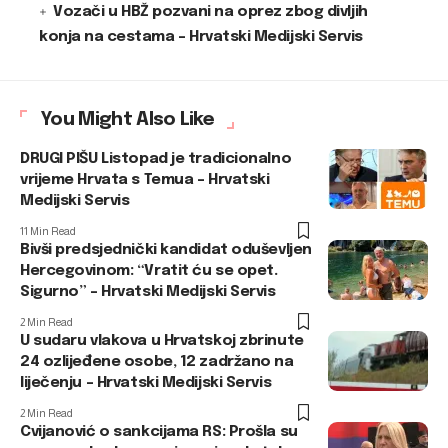
Vozači u HBŽ pozvani na oprez zbog divljih
konja na cestama – Hrvatski Medijski Servis
You Might Also Like
DRUGI PIŠU Listopad je tradicionalno
vrijeme Hrvata s Temua – Hrvatski
Medijski Servis
11 Min Read
Bivši predsjednički kandidat oduševljen
Hercegovinom: “Vratit ću se opet.
Sigurno” – Hrvatski Medijski Servis
2 Min Read
U sudaru vlakova u Hrvatskoj zbrinute
24 ozlijeđene osobe, 12 zadržano na
liječenju – Hrvatski Medijski Servis
2 Min Read
Cvijanović o sankcijama RS: Prošla su