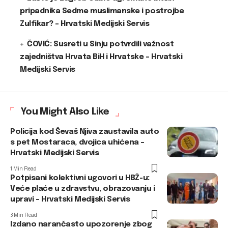
pripadnika Sedme muslimanske i postrojbe
Zulfikar? – Hrvatski Medijski Servis
ČOVIĆ: Susreti u Sinju potvrdili važnost
zajedništva Hrvata BiH i Hrvatske – Hrvatski
Medijski Servis
You Might Also Like
Policija kod Ševaš Njiva zaustavila auto
s pet Mostaraca, dvojica uhićena –
Hrvatski Medijski Servis
1 Min Read
Potpisani kolektivni ugovori u HBŽ-u:
Veće plaće u zdravstvu, obrazovanju i
upravi – Hrvatski Medijski Servis
3 Min Read
Izdano narančasto upozorenje zbog