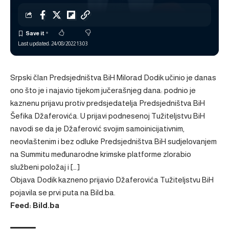
Last updated: 24/08/2022 13:03
Srpski član Predsjedništva BiH Milorad Dodik učinio je danas
ono što je i najavio tijekom jučerašnjeg dana: podnio je
kaznenu prijavu protiv predsjedatelja Predsjedništva BiH
Šefika Džaferovića. U prijavi podnesenoj Tužiteljstvu BiH
navodi se da je Džaferović svojim samoinicijativnim,
neovlaštenim i bez odluke Predsjedništva BiH sudjelovanjem
na Summitu međunarodne krimske platforme zlorabio
službeni položaj i […]
Objava
Dodik kazneno prijavio Džaferovića Tužiteljstvu BiH
pojavila se prvi puta na
Bild.ba
.
Feed: Bild.ba