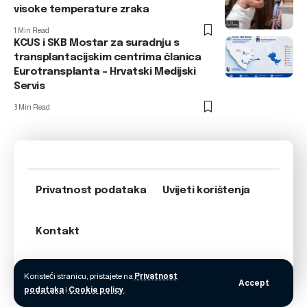
visoke temperature zraka
1 Min Read
KCUS i SKB Mostar za suradnju s
transplantacijskim centrima članica
Eurotransplanta – Hrvatski Medijski
Servis
3 Min Read
Privatnost podataka
Uvijeti korištenja
Kontakt
Koristeći stranicu, pristajete na
Privatnost
Accept
podataka
i
Cookie policy
.