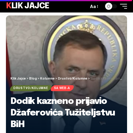
KLIK JAJCE
Aa
Klik Jajce
>
Blog
>
Kolumne
>
Drustvo/Kolumne
>
Dodik kazneno prijavio Džaferovića Tužiteljstvu BiH
DRUSTVO/KOLUMNE
SA WEB-A
Dodik kazneno prijavio
Džaferovića Tužiteljstvu
BiH