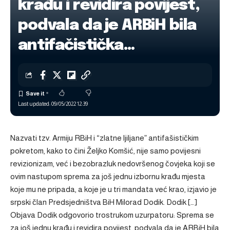
krađu i revidira povijest,
podvala da je ARBiH bila
antifačistička…
Last updated: 09/05/2022 12:39
Nazvati tzv. Armiju RBiH i “zlatne ljiljane” antifašističkim
pokretom, kako to čini Željko Komšić, nije samo povijesni
revizionizam, već i bezobrazluk nedovršenog čovjeka koji se
ovim nastupom sprema za još jednu izbornu krađu mjesta
koje mu ne pripada, a koje je u tri mandata već krao, izjavio je
srpski član Predsjedništva BiH Milorad Dodik. Dodik […]
Objava
Dodik odgovorio trostrukom uzurpatoru: Sprema se
za još jednu krađu i revidira povijest, podvala da je ARBiH bila