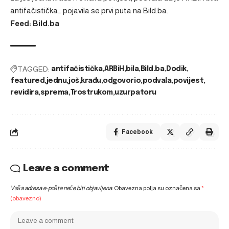
antifačistička…
pojavila se prvi puta na
Bild.ba
.
Feed: Bild.ba
TAGGED:
antifačistička
ARBiH
bila
Bild.ba
Dodik
featured
jednu
još
krađu
odgovorio
podvala
povijest
revidira
sprema
Trostrukom
uzurpatoru
Facebook
Leave a comment
Vaša adresa e-pošte neće biti objavljena.
Obavezna polja su označena sa
*
(obavezno)