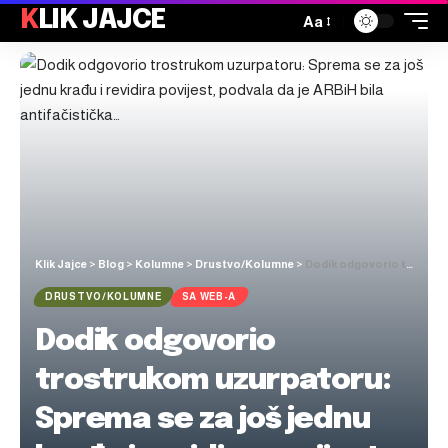
KLIK JAJCE
Aa
Klik Jajce
>
Blog
>
Kolumne
>
Drustvo/Kolumne
>
Dodik odgovorio trostrukom uzurpatoru: Sprema se za još jednu krađu i revidira povijest, podvala da je ARBiH bila antifačistička…
DRUSTVO/KOLUMNE
SA WEB-A
Dodik odgovorio
trostrukom uzurpatoru:
Sprema se za još jednu