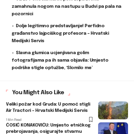
zamahnula nogom na nastupu u Budvi pa pala na
pozornici
Dolje legitimno predstavljanje! Perfidno
građanstvo lajpciškog profesora – Hrvatski
Medijski Servis
Slavna glumica ucjenjivana golim
fotografijama pa ih sama objavila: Umjesto
podrške stigle optužbe, ‘Slomilo me’
You Might Also Like
Veliki požar kod Gruda: U pomoć stigli
Air Tractori – Hrvatski Medijski Servis
1 Min Read
ĆOSIĆ KONAKOVIĆU: Umjesto etničkog
prebrojavanja, osigurajte stvarnu