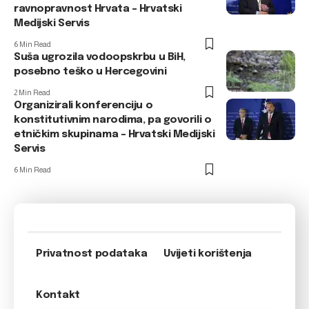
ravnopravnost Hrvata – Hrvatski
Medijski Servis
6 Min Read
Suša ugrozila vodoopskrbu u BiH,
posebno teško u Hercegovini
2 Min Read
Organizirali konferenciju o
konstitutivnim narodima, pa govorili o
etničkim skupinama – Hrvatski Medijski
Servis
6 Min Read
Privatnost podataka
Uvijeti korištenja
Kontakt