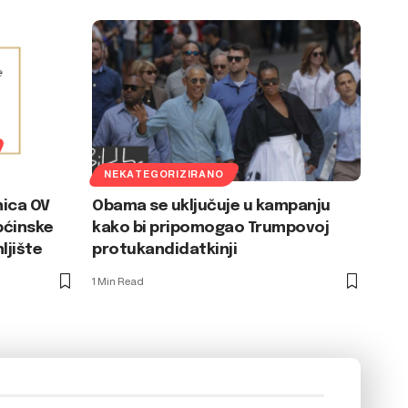
NEKATEGORIZIRANO
nica OV
Obama se uključuje u kampanju
pćinske
kako bi pripomogao Trumpovoj
ljište
protukandidatkinji
1 Min Read