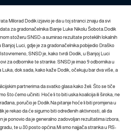
 Milorad Dodik izjavio je da u toj stranci znaju da svi
andidata za gradonačelnika Banje Luke Nikolu Šobota.Dodik
rnom stožeru SNSD-a sumirao rezultate proteklih lokalnih
u Banjoj Luci, gdje je za gradonačelnika pobijedio Draško
.Istovremeno, SNSD je, kako tvrdi Dodik, u Banjoj Luci
asovi za odbornike te stranke. SNSD je imao 9 odbornika u
a Luka, dok sada, kako kaže Dodik, očekuju bar dva više, a
licijskim partnerima da svatko glasa kako želi. Što se tiče
 što ćemo učiniti. Hoće li to biti uska koalicija ili široka, ne
ađana, poručio je Dodik.Na pitanje hoće li biti promjena u
e rekao da će sigurno biti određenih aktivnosti, ali da
On je ponovio da je generalno zadovoljan rezultatima izbora,
 gradu, te u 80 posto općina.Mi smo najjača stranka u RS-