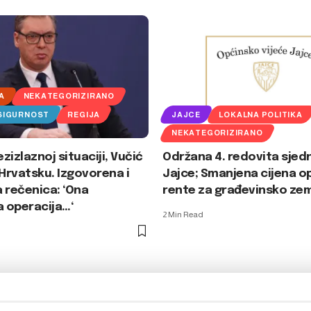
A
NEKATEGORIZIRANO
 SIGURNOST
REGIJA
JAJCE
LOKALNA POLITIKA
NEKATEGORIZIRANO
ezizlaznoj situaciji, Vučić
Održana 4. redovita sjed
 Hrvatsku. Izgovorena i
Jajce; Smanjena cijena o
 rečenica: ‘Ona
rente za građevinsko zem
a operacija…‘
2 Min Read