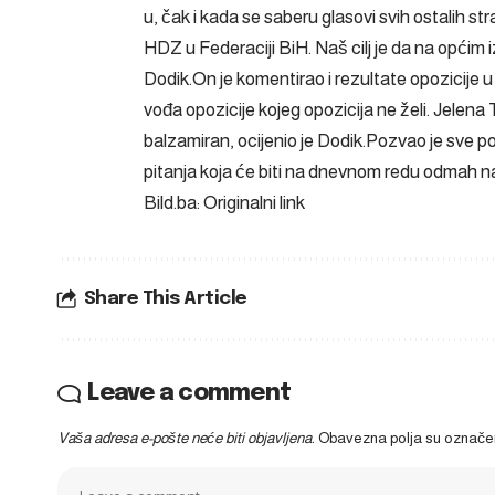
u, čak i kada se saberu glasovi svih ostalih 
HDZ u Federaciji BiH. Naš cilj je da na općim
Dodik.On je komentirao i rezultate opozicije
vođa opozicije kojeg opozicija ne želi. Jelena 
balzamiran, ocijenio je Dodik.Pozvao je sve p
pitanja koja će biti na dnevnom redu odmah na
Bild.ba: Originalni link
Share This Article
Leave a comment
Vaša adresa e-pošte neće biti objavljena.
Obavezna polja su označ