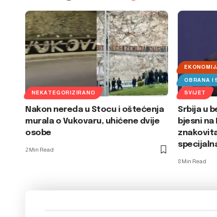
EKONOMIJ
OBRANA I
NEKATEGORIZIRANO
SVIJET
Nakon nereda u Stocu i oštećenja
Srbija u b
murala o Vukovaru, uhićene dvije
bjesni na
osobe
znakovita
specijaln
2 Min Read
8 Min Read