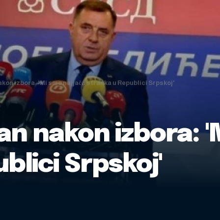
kon izbora: 'Mi smo najjača stranka u Republici Srpskoj'
an nakon izbora: '
blici Srpskoj'