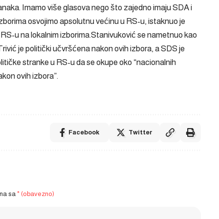
stranaka. Imamo više glasova nego što zajedno imaju SDA i
 izborima osvojimo apsolutnu većinu u RS-u, istaknuo je
 u RS-u na lokalnim izborima.Stanivuković se nametnuo kao
Trivić je politički učvršćena nakon ovih izbora, a SDS je
olitičke stranke u RS-u da se okupe oko “nacionalnih
kon ovih izbora”.
Facebook
Twitter
ena sa
* (obavezno)