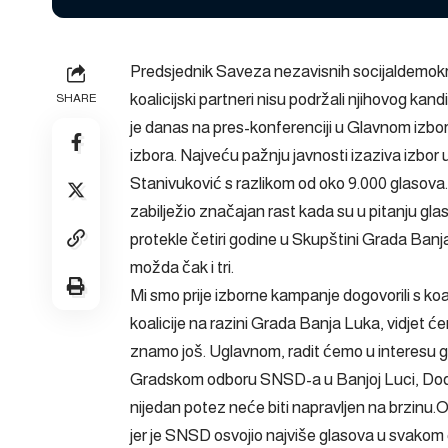
Predsjednik Saveza nezavisnih socijaldemokrata
koalicijski partneri nisu podržali njihovog k
SHARE
je danas na pres-konferenciji u Glavnom izbo
izbora. Najveću pažnju javnosti izaziva izbor 
Stanivuković s razlikom od oko 9.000 glasova
zabilježio značajan rast kada su u pitanju gl
protekle četiri godine u Skupštini Grada Banj
možda čak i tri.
Mi smo prije izborne kampanje dogovorili s koa
koalicije na razini Grada Banja Luka, vidjet ćemo
znamo još. Uglavnom, radit ćemo u interesu gr
Gradskom odboru SNSD-a u Banjoj Luci, Dodik j
nijedan potez neće biti napravljen na brzinu.
jer je SNSD osvojio najviše glasova u svakom