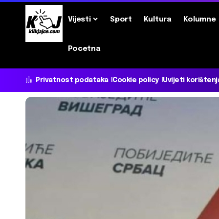
Vijesti
Sport
Kultura
Kolumne
Pocetna
Privatnost podataka
Cookie policy
Uvijeti korištenj