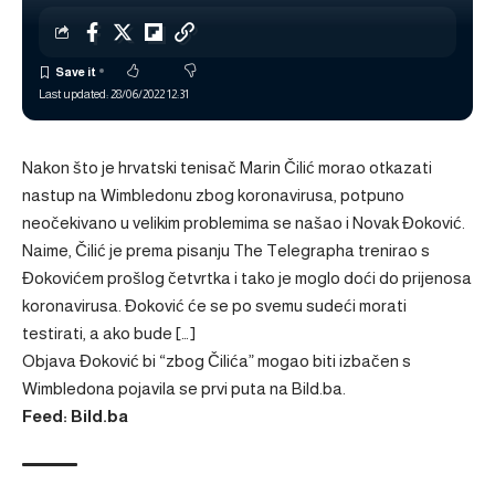
Last updated: 28/06/2022 12:31
Nakon što je hrvatski tenisač Marin Čilić morao otkazati
nastup na Wimbledonu zbog koronavirusa, potpuno
neočekivano u velikim problemima se našao i Novak Đoković.
Naime, Čilić je prema pisanju The Telegrapha trenirao s
Đokovićem prošlog četvrtka i tako je moglo doći do prijenosa
koronavirusa. Đoković će se po svemu sudeći morati
testirati, a ako bude […]
Objava
Đoković bi “zbog Čilića” mogao biti izbačen s
Wimbledona
pojavila se prvi puta na
Bild.ba
.
Feed: Bild.ba