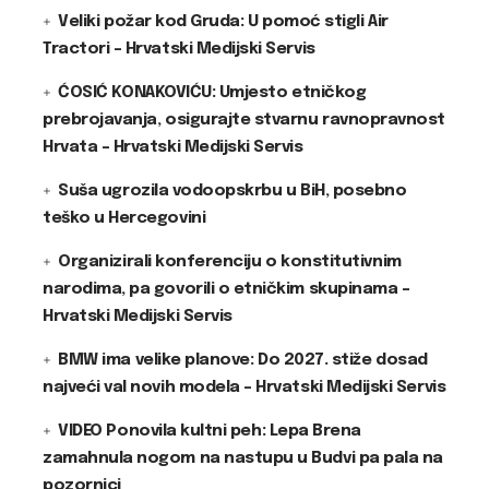
Veliki požar kod Gruda: U pomoć stigli Air
Tractori – Hrvatski Medijski Servis
ĆOSIĆ KONAKOVIĆU: Umjesto etničkog
prebrojavanja, osigurajte stvarnu ravnopravnost
Hrvata – Hrvatski Medijski Servis
Suša ugrozila vodoopskrbu u BiH, posebno
teško u Hercegovini
Organizirali konferenciju o konstitutivnim
narodima, pa govorili o etničkim skupinama –
Hrvatski Medijski Servis
BMW ima velike planove: Do 2027. stiže dosad
najveći val novih modela – Hrvatski Medijski Servis
VIDEO Ponovila kultni peh: Lepa Brena
zamahnula nogom na nastupu u Budvi pa pala na
pozornici