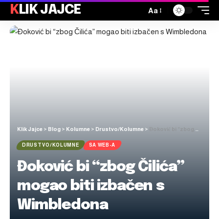
KLIK JAJCE
Aa
Klik Jajce
>
Blog
>
Kolumne
>
Drustvo/Kolumne
>
Đoković bi “zbog Čilića” mogao biti izbačen s Wimbledona
DRUSTVO/KOLUMNE
SA WEB-A
Đoković bi “zbog Čilića”
mogao biti izbačen s
Wimbledona