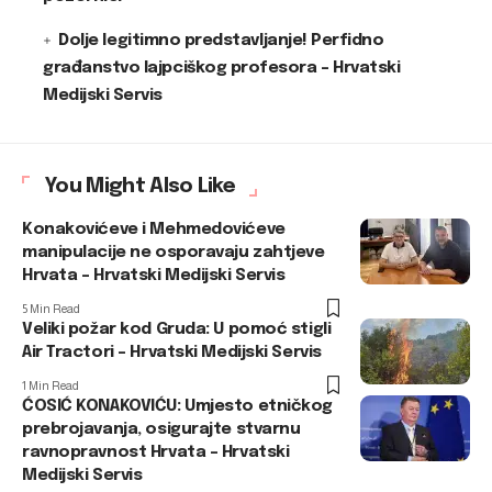
Dolje legitimno predstavljanje! Perfidno
građanstvo lajpciškog profesora – Hrvatski
Medijski Servis
You Might Also Like
Konakovićeve i Mehmedovićeve
manipulacije ne osporavaju zahtjeve
Hrvata – Hrvatski Medijski Servis
5 Min Read
Veliki požar kod Gruda: U pomoć stigli
Air Tractori – Hrvatski Medijski Servis
1 Min Read
ĆOSIĆ KONAKOVIĆU: Umjesto etničkog
prebrojavanja, osigurajte stvarnu
ravnopravnost Hrvata – Hrvatski
Medijski Servis